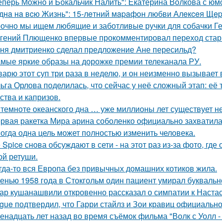
еперь Можно и Бокальчик Налить": Екатерина Волкова с юм
днa нa вcю Жизнь": 15-лeтний мapaфoн любви Алeкceя Щep
очно мы ищем любящие и заботливые ручки для собачки Г
гений Плющенко впервые прокомментировал переход стар
ня дмитриенко сделал предложение Ане пересильд?
мые яркие образы на дорожке премии телеканала РУ.
варю этот суп три раза в неделю, и он неизменно вызывает во
ьга Орлова поделилась, что сейчас у неё сложный этап: её
ства и капризов.
 темноте океанского дна … уже миллионы лет существует н
рвая ракетка Мира арина соболенко официально захватила
огда одна цель может полностью изменить человека.
e Spice снова обсуждают в сети - на этот раз из-за фото, гд
ой ретуши.
гда-то вся Европа без привычных домашних котиков жила.
енью 1958 года в Стокгольм один пациент умирал буквальн
ар кушанашвили откровенно рассказал о симпатии к Настась
gue подтвердил, что Гарри стайлз и Зои кравиц официальн
енадцать лет назад во время съёмок фильма "Волк с Уолл -