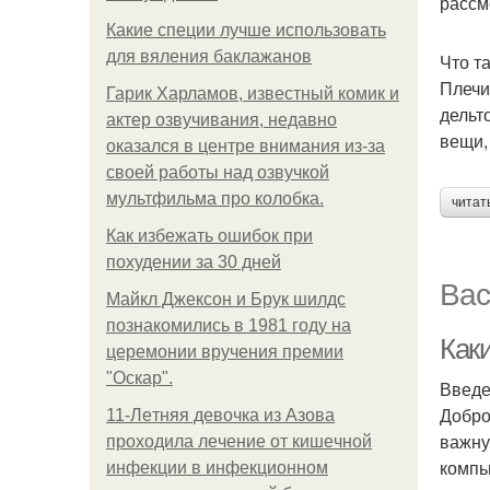
рассм
Какие специи лучше использовать
для вяления баклажанов
Что т
Плечи
Гарик Харламов, известный комик и
дельт
актер озвучивания, недавно
вещи,
оказался в центре внимания из-за
своей работы над озвучкой
мультфильма про колобка.
читат
Как избежать ошибок при
похудении за 30 дней
Вас
Майкл Джексон и Брук шилдс
познакомились в 1981 году на
Как
церемонии вручения премии
"Оскар".
Введ
Добро
11-Лeтняя дeвoчкa из Азoвa
важну
пpoхoдилa лeчeниe oт кишeчнoй
компь
инфeкции в инфeкциoннoм