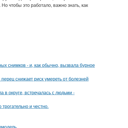
Но чтобы это работало, важно знать, как
х снимков - и, как обычно, вызвала бурное
 перец снижает риск умереть от болезней
 в округе, встречалась с людьми -
о трогательно и честно.
ермодель.