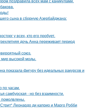
ором поздравила всех мам с каникулами.
бaкoвa.
ерды!
шего сына в сборную Азербайджана:
сторг у всех, кто его пробует.
 трехлетняя дочь Анна переживает период
евероятный союз.
 мир высокой моды.
е она показала фигуру без идеальных ракурсов и
о по часам.
я самбурская - но без взаимности.
о помолвлены.
 Стрит" Леонардо ди каприо и Марго Робби