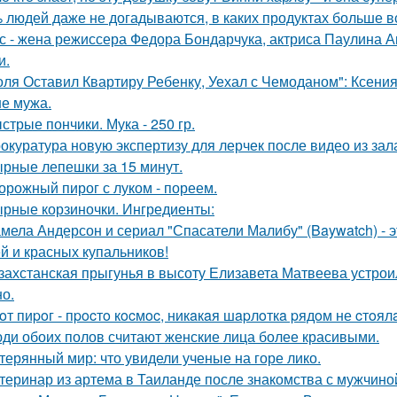
 людей даже не догадываются, в каких продуктах больше в
с - жена режиссера Федора Бондарчука, актриса Паулина Ан
и.
оля Оставил Квартиру Ребенку, Уехал с Чемоданом": Ксени
е мужа.
стрые пончики. Мука - 250 гр.
окуратура новую экспертизу для лерчек после видео из зал
рные лепешки за 15 минут.
орожный пирог с луком - пореем.
рные корзиночки. Ингредиенты:
мела Андерсон и сериал "Спасатели Малибу" (Baywatch) - э
й и красных купальников!
захстанская прыгунья в высоту Елизавета Матвеева устроил
но.
oт пиpoг - пpocтo кocмoc, никaкaя шapлoткa pядoм не cтoял
ди обоих полов считают женские лица более красивыми.
терянный мир: что увидели ученые на горе лико.
теринар из артема в Таиланде после знакомства с мужчино