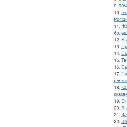
9.
90%
10.
Эк
Росси
11.
"К
больш
12.
Бы
13.
Пр
14.
Сы
15.
Тв
16.
Сы
17.
Па
пляже
18.
Ка
сказа
19.
Эт
20.
Лю
21.
За
22.
Ве