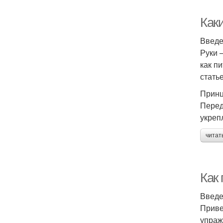
Как
Введ
Руки 
как п
стать
Принц
Перед
укреп
читат
Как
Введ
Приве
упраж