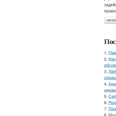
задей
прави
читат
Пос
1.
При
2.
Нас
обсуж
3.
Люб
сердц
4.
Анн
нерав
5.
Сел
6.
Ред
7.
Поч
8.
Мал