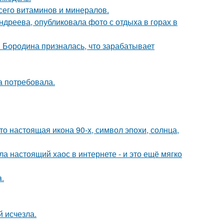
сего витаминов и минералов.
дреева, опубликовала фото с отдыха в горах в
я Бородина призналась, что зарабатывает
а потребовала.
то настоящая икона 90-х, символ эпохи, солнца,
а настоящий хаос в интернете - и это ещё мягко
a.
й исчезла.