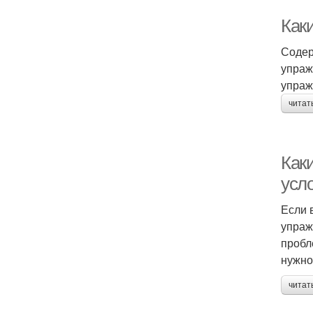
Как
Содер
упраж
упраж
читат
Как
усл
Если 
упраж
пробл
нужно
читат