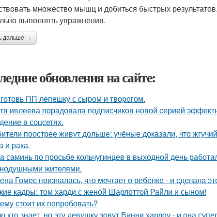
ствовать множество мышц и добиться быстрых результатов. 
льно выполнять упражнения.
ь дальше →
ледние обновления на сайте:
готовь ПП лепешку с сыром и творогом.
тя ивлеева порадовала подписчиков новой серией эффектны
дение в соцсетях.
ители поострее живут дольше: учёные доказали, что жгучий
а и рака.
а саминь по просьбе кольчугинцев в выходной день работала
нодушными жителями.
ена Гомес призналась, что мечтает о ребёнке - и сделала эт
кие кадры: том харди с женой Шарлоттой Райли и сыном!
ему стоит их попробовать?
о кто знает, но эту девушку зовут Винни харлоу - и она суп