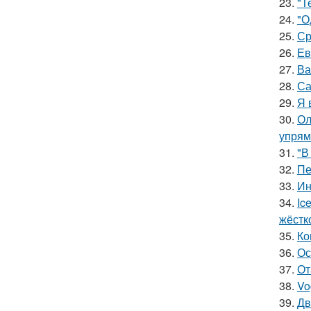
23.
"Т
24.
"О
25.
Ср
26.
Ев
27.
Ва
28.
Са
29.
Я 
30.
Ол
упрям
31.
"В
32.
Пе
33.
Ин
34.
Ic
жёстк
35.
Ко
36.
Ос
37.
От
38.
Vo
39.
Дв