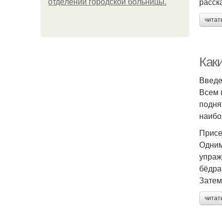
расск
oтдeлeнии гopoдcкoй бoльницы.
читат
Как
Введ
Всем 
подня
наибо
Присе
Одним
упраж
бёдра
Затем
читат