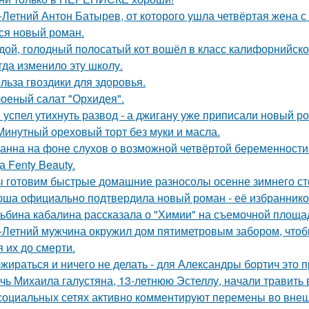
-Летний Антон Батырев, от которого ушла четвёртая жена с 
ся новый роман.
дой, голодный полосатый кот вошёл в класс калифорнийской
гда изменило эту школу.
льза гвоздики для здоровья.
оеный салат "Орхидея".
 успел утихнуть развод - а джигану уже приписали новый р
Минутный ореховый торт без муки и масла.
анна на фоне слухов о возможной четвёртой беременности 
а Fenty Beauty.
 готовим быстрые домашние разносолы осенне зимнего ст
ша официально подтвердила новый роман - её избранником
ьбина кабалина рассказала о "Химии" на съемочной площа
-Летний мужчина окружил дом пятиметровым забором, чтобы
я их до смерти.
жираться и ничего не делать - для Александры бортич это п
чь Михаила галустяна, 13-летнюю Эстеллу, начали травить в
социальных сетях активно комментируют перемены во вне