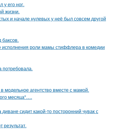
 у его ног.
ой жизни.
стых и начале нулевых у неё был совсем другой
 баксов.
е исполнения роли мамы стиффлера в комедии
а потребовала.
 в модельное агентство вместе с мамой.
вого месяца"….
а диване сидит какой-то посторонний чувак с
 результат.