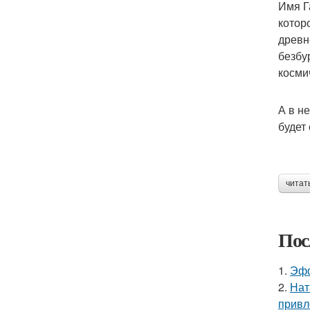
Имя Г
котор
древн
безбу
косми
А в н
будет
читат
Пос
1.
Эфф
2.
Нат
привл