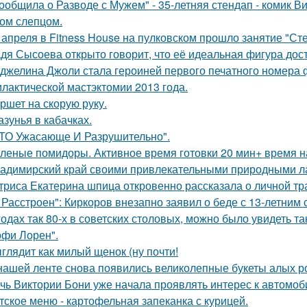
ообщила о Разводе с Мужем" - 35-летняя стендап - комик В
ом слепцом.
 апреля в Fitness House на пулковском прошло занятие "Ст
дя Сысоева открыто говорит, что её идеальная фигура дости
джелина Джоли стала героиней первого печатного номера 
лактической мастэктомии 2013 года.
ршет на скорую руку.
азунья в кабачках.
ТО Ужасающе И Разрушительно".
леные помидоры. Активное время готовки 20 мин+ время н
адимирский край своими привлекательными природными л
триса Екатерина шпица откровенно рассказала о личной тра
 Расстроен": Киркоров внезапно заявил о беде с 13-летним
годах так 80-х в советских столовых, можно было увидеть та
офи Лорен".
глядит как милый щенок (ну почти!
нашей ленте снова появились великолепные букеты алых роз
чь Виктории Бони уже начала проявлять интерес к автомо
тское меню - картофельная запеканка с курицей.