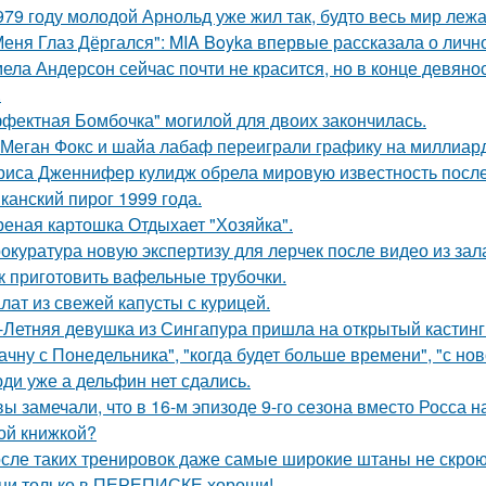
979 году молодой Арнольд уже жил так, будто весь мир лежал
Меня Глаз Дёргался": MIA Boyka впервые рассказала о личн
ела Андерсон сейчас почти не красится, но в конце девяно
.
фектная Бомбочка" могилой для двоих закончилась.
 Меган Фокс и шайа лабаф переиграли графику на миллиард
риса Дженнифер кулидж обрела мировую известность посл
канский пирог 1999 года.
еная картошка Отдыхает "Хозяйка".
окуратура новую экспертизу для лерчек после видео из зал
к приготовить вафельные трубочки.
лат из свежей капусты с курицей.
-Летняя девушка из Сингапура пришла на открытый кастинг
ачну с Понедельника", "когда будет больше времени", "с но
ди уже а дельфин нет сдались.
вы замечали, что в 16-м эпизоде 9-го сезона вместо Росса н
ой книжкой?
сле таких тренировок даже самые широкие штаны не скроют
ни только в ПЕРЕПИСКЕ хороши!