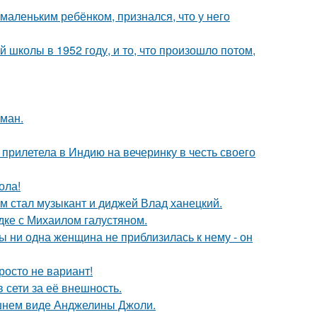
маленьким ребёнком, признался, что у него
 школы в 1952 году, и то, что произошло потом,
оман.
прилетела в Индию на вечеринку в честь своего
ола!
 стал музыкант и диджей Влад ханецкий.
дке с Михаилом галустяном.
 ни одна женщина не приблизилась к нему - он
росто не вариант!
 сети за её внешность.
шнем виде Анджелины Джоли.