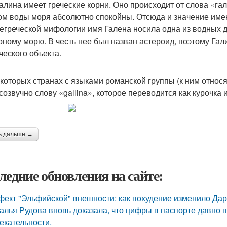
алина имеет греческие корни. Оно происходит от слова «га
ом воды моря абсолютно спокойны. Отсюда и значение имен
егреческой мифологии имя Галена носила одна из водных 
рному морю. В честь нее был назван астероид, поэтому Гали
ческого объекта.
екоторых странах с языками романской группы (к ним относ
 созвучно слову «gallina», которое переводится как курочка
ь дальше →
ледние обновления на сайте:
ект "Эльфийской" внешности: как похудение изменило Дар
алья Рудова вновь доказала, что цифры в паспорте давно 
екательности.