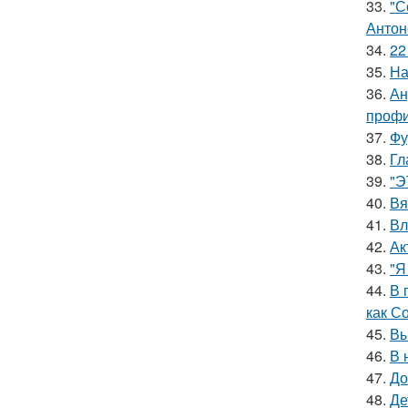
33.
"С
Антон
34.
22
35.
На
36.
Ан
профи
37.
Фу
38.
Гл
39.
"Э
40.
Вя
41.
Вл
42.
Ак
43.
"Я
44.
В 
как С
45.
Вы
46.
В 
47.
До
48.
Де