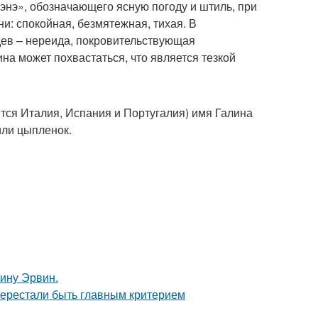
лэнэ», обозначающего ясную погоду и штиль, при
и: спокойная, безмятежная, тихая. В
дев – нереида, покровительствующая
на может похвастаться, что является тезкой
ятся Италия, Испания и Португалия) имя Галина
 или цыпленок.
ину Эрвин.
перестали быть главным критерием