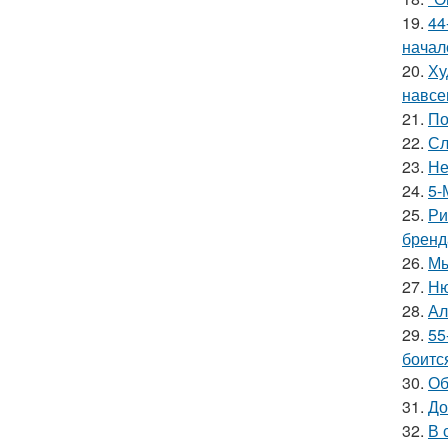
19.
44
начал
20.
Ху
навсе
21.
По
22.
Сл
23.
Не
24.
5-
25.
Ри
бренд
26.
Мы
27.
Ню
28.
Ал
29.
55
боитс
30.
Об
31.
До
32.
В 