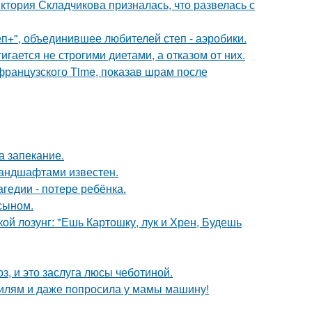
иктория Складчикова призналась, что развелась с
еп+", объединившее любителей степ - аэробики.
гается не строгими диетами, а отказом от них.
французского Time, показав шрам после
а запекание.
андшафтами известен.
гедии - потере ребёнка.
 сыном.
кой лозунг: "Ешь Картошку, лук и Хрен, Будешь
, и это заслуга люсы чеботиной.
билям и даже попросила у мамы машину!