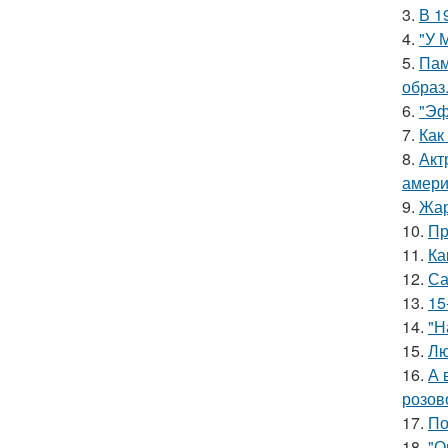
3.
В 1
4.
"У 
5.
Пам
образ
6.
"Эф
7.
Как
8.
Акт
амери
9.
Жар
10.
Пр
11.
Ка
12.
Са
13.
15
14.
"Н
15.
Лю
16.
А 
розов
17.
По
18.
"О