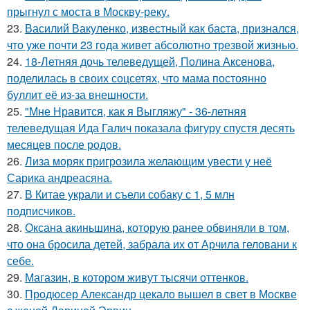
прыгнул с моста в Москву-реку.
23.
Василий Вакуленко, известный как баста, признался,
что уже почти 23 года живет абсолютно трезвой жизнью.
24.
18-Летняя дочь телеведущей, Полина Аксенова,
поделилась в своих соцсетях, что мама постоянно
буллит её из-за внешности.
25.
"Мне Нравится, как я Выгляжу" - 36-летняя
телеведущая Ида Галич показала фигуру спустя десять
месяцев после родов.
26.
Лиза моряк пригрозила желающим увести у неё
Сарика андреасяна.
27.
В Китае украли и съели собаку с 1, 5 млн
подписчиков.
28.
Оксана акиньшина, которую ранее обвиняли в том,
что она бросила детей, забрала их от Арчила геловани к
себе.
29.
Магазин, в котором живут тысячи оттенков.
30.
Продюсер Александр цекало вышел в свет в Москве