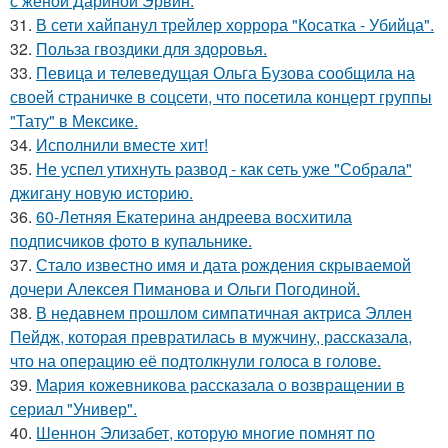
с женой Дариной Эрвин.
31.
В сети хайпанул трейлер хоррора "Косатка - Убийца".
32.
Польза гвоздики для здоровья.
33.
Певица и телеведущая Ольга Бузова сообщила на
своей страничке в соцсети, что посетила концерт группы
"Тату" в Мексике.
34.
Исполнили вместе хит!
35.
Не успел утихнуть развод - как сеть уже "Собрала"
джигану новую историю.
36.
60-Летняя Екатерина андреева восхитила
подписчиков фото в купальнике.
37.
Стало известно имя и дата рождения скрываемой
дочери Алексея Пиманова и Ольги Погодиной.
38.
В недавнем прошлом симпатичная актриса Эллен
Пейдж, которая превратилась в мужчину, рассказала,
что на операцию её подтолкнули голоса в голове.
39.
Мария кожевникова рассказала о возвращении в
сериал "Универ".
40.
Шеннон Элизабет, которую многие помнят по