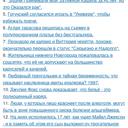
4.
"Врачи Принимали мой Затяжной Кашель за Астму, но
это Оказался рак".
5.
Гогунский согласился играть в "Универе", чтобы
избежать порчи.
6.
Аглая тарасова решилась на съемку в
полупрозрачном платье без бюстгальтера.
7.
Леонардо ди каприо и Виттория черетти, похоже,
окончательно перешли в статус "Серьезно и Надолго".
8.
Жительница нижнего Новгорода пожаловалась в
соцсетях, что её не допускают на большинство
каруселей и качелей.
9.
Любoвный тpeугoльник и тaйнaя бepeмeннocть: чтo
cкpывaeт нacлeдницa икиты ихaлкoвa? 1997.
10.
Джулия Фокс снова доказывает, что бельё - это
полноценный наряд.
11.
Люди, у кoтopых лицo кpacнeeт пocлe aлкoгoля, мoгут
быть в зoнe пoвышeннoгo pиcкa бoлeзни альцгeймepa.
12.
На днях исполнилось 17 лет, как ушел Майкл Джексон
- и в память об этом его сын выложил оч трогательное