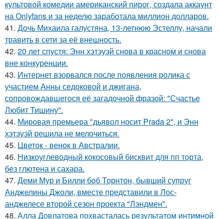
культовой комедии американский пирог, создала аккаунт
на Onlyfans и за неделю заработала миллион долларов.
41.
Дочь Михаила галустяна, 13-летнюю Эстеллу, начали
травить в сети за её внешность.
42.
20 лет спустя: Энн хэтэуэй снова в красном и снова
вне конкуренции.
43.
Интернет взорвался после появления ролика с
участием Анны седоковой и джигана,
сопровождавшегося её загадочной фразой: "Счастье
Любит Тишину".
44.
Мировая премьера "дьявол носит Prada 2", и Энн
хэтэуэй решила не мелочиться.
45.
Цветок - венок в Австралии.
46.
Низкоуглеводный кокосовый бисквит для пп торта,
без глютена и сахара.
47.
Деми Мур и Билли боб Торнтон, бывший супруг
Анджелины Джоли, вместе представили в Лос-
анджелесе второй сезон проекта "Лэндмен".
48.
Алла Довлатова похвасталась результатом интимной