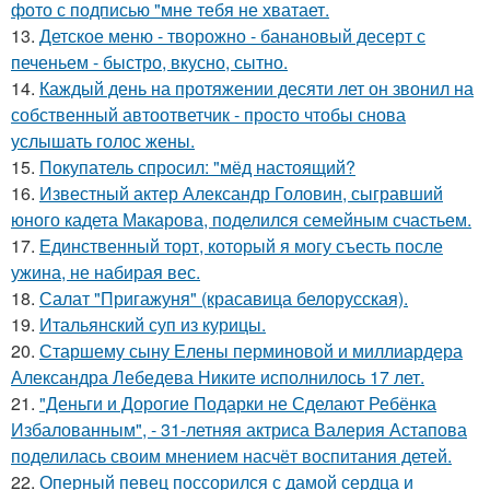
фото с подписью "мне тебя не хватает.
13.
Детское меню - творожно - банановый десерт с
печеньем - быстро, вкусно, сытно.
14.
Каждый день на протяжении десяти лет он звонил на
собственный автоответчик - просто чтобы снова
услышать голос жены.
15.
Покупатель спросил: "мёд настоящий?
16.
Известный актер Александр Головин, сыгравший
юного кадета Макарова, поделился семейным счастьем.
17.
Единственный торт, который я могу съесть после
ужина, не набирая вес.
18.
Салат "Пригажуня" (красавица белорусская).
19.
Итальянский суп из курицы.
20.
Старшему сыну Елены перминовой и миллиардера
Александра Лебедева Никите исполнилось 17 лет.
21.
"Деньги и Дорогие Подарки не Сделают Ребёнка
Избалованным", - 31-летняя актриса Валерия Астапова
поделилась своим мнением насчёт воспитания детей.
22.
Оперный певец поссорился с дамой сердца и