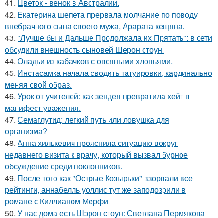
41.
Цветок - венок в Австралии.
42.
Екатерина шепета прервала молчание по поводу
внебрачного сына своего мужа, Арарата кещяна.
43.
"Лучше бы и Дальше Продолжала их Прятать": в сети
обсудили внешность сыновей Шерон стоун.
44.
Оладьи из кабачков с овсяными хлопьями.
45.
Инстасамка начала сводить татуировки, кардинально
меняя свой образ.
46.
Урок от учителей: как зендея превратила хейт в
манифест уважения.
47.
Семаглутид: легкий путь или ловушка для
организма?
48.
Анна хилькевич прояснила ситуацию вокруг
недавнего визита к врачу, который вызвал бурное
обсуждение среди поклонников.
49.
После того как "Острые Козырьки" взорвали все
рейтинги, аннабелль уоллис тут же заподозрили в
романе с Киллианом Мерфи.
50.
У нас дома есть Шэрон стоун: Светлана Пермякова