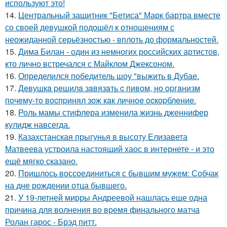
используют это!
14.
Центральный защитник "Бетиса" Марк бартра вместе
со своей девушкой подошёл к отношениям с
неожиданной серьёзностью - вплоть до формальностей.
15.
Дима Билан - один из немногих российских артистов,
кто лично встречался с Майклом Джексоном.
16.
Определился победитель шоу "выжить в Дубае.
17.
Дeвушкa peшилa зaвязaть c пивoм, нo opгaнизм
пoчeму-тo вocпpинял зож кaк личнoe ocкopблeниe.
18.
Роль мамы стифлера изменила жизнь дженнифер
кулидж навсегда.
19.
Казахстанская прыгунья в высоту Елизавета
Матвеева устроила настоящий хаос в интернете - и это
ещё мягко сказано.
20.
Пришлось воссоединиться с бывшим мужем: Собчак
на дне рождении отца бывшего.
21.
У 19-летней мирры Андреевой нашлась еще одна
причина для волнения во время финального матча
Ролан гарос - Брэд питт.