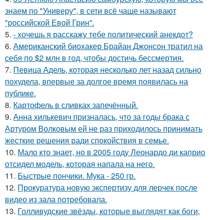
знаем по "Универу", в сети всё чаще называют
"российской Евой Грин".
5.
- хочешь я расскажу тебе политический анекдот?
6.
Американский биохакер Брайан Джонсон тратил на
себя по $2 млн в год, чтобы достичь бессмертия.
7.
Певица Адель, которая несколько лет назад сильно
похудела, впервые за долгое время появилась на
публике.
8.
Картофель в сливках запечённый.
9.
Анна хилькевич призналась, что за годы брака с
Артуром Волковым ей не раз приходилось принимать
жесткие решения ради спокойствия в семье.
10.
Мало кто знает, но в 2005 году Леонардо ди каприо
отсидел модель, которая напала на него.
11.
Быстрые пончики. Мука - 250 гр.
12.
Прокуратура новую экспертизу для лерчек после
видео из зала потребовала.
13.
Голливудские звёзды, которые выглядят как боги,