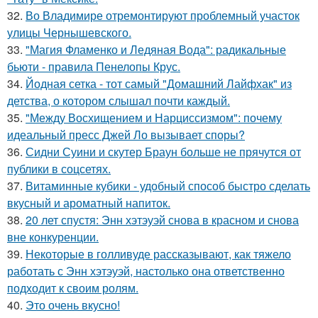
32.
Во Владимире отремонтируют проблемный участок
улицы Чернышевского.
33.
"Магия Фламенко и Ледяная Вода": радикальные
бьюти - правила Пенелопы Крус.
34.
Йодная сетка - тот самый "Домашний Лайфхак" из
детства, о котором слышал почти каждый.
35.
"Между Восхищением и Нарциссизмом": почему
идеальный пресс Джей Ло вызывает споры?
36.
Сидни Суини и скутер Браун больше не прячутся от
публики в соцсетях.
37.
Витаминные кубики - удобный способ быстро сделать
вкусный и ароматный напиток.
38.
20 лет спустя: Энн хэтэуэй снова в красном и снова
вне конкуренции.
39.
Некоторые в голливуде рассказывают, как тяжело
работать с Энн хэтэуэй, настолько она ответственно
подходит к своим ролям.
40.
Это очень вкусно!