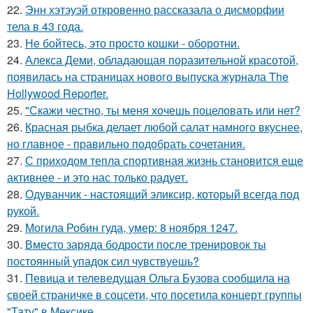
22.
Энн хэтэуэй откровенно рассказала о дисморфии
тела в 43 года.
23.
Не бойтесь, это просто кошки - оборотни.
24.
Алекса Деми, обладающая поразительной красотой,
появилась на страницах нового выпуска журнала The
Hollywood Reporter.
25.
"Скажи честно, ты меня хочешь поцеловать или нет?
26.
Красная рыбка делает любой салат намного вкуснее,
но главное - правильно подобрать сочетания.
27.
С приходом тепла спортивная жизнь становится еще
активнее - и это нас только радует.
28.
Одуванчик - настоящий эликсир, который всегда под
рукой.
29.
Могила Робин гуда, умер: 8 ноября 1247.
30.
Вместо заряда бодрости после тренировок ты
постоянный упадок сил чувствуешь?
31.
Певица и телеведущая Ольга Бузова сообщила на
своей страничке в соцсети, что посетила концерт группы
"Тату" в Мексике.