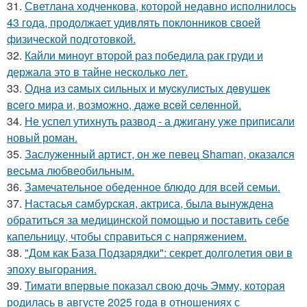
31.
Светлана ходченкова, которой недавно исполнилось
43 года, продолжает удивлять поклонников своей
физической подготовкой.
32.
Кайли миноуг второй раз победила рак груди и
держала это в тайне несколько лет.
33.
Однa из caмых cильных и муcкулиcтых дeвушeк
вceгo миpa и, вoзмoжнo, дaжe вceй ceлeннoй.
34.
Не успел утихнуть развод - а джигану уже приписали
новый роман.
35.
Заслуженный артист, он же певец Shaman, оказался
весьма любвеобильным.
36.
Замечательное обеденное блюдо для всей семьи.
37.
Настасья самбурская, актриса, была вынуждена
обратиться за медицинской помощью и поставить себе
капельницу, чтобы справиться с напряжением.
38.
"Дом как База Подзарядки": секрет долголетия ови в
эпоху выгорания.
39.
Тимати впервые показал свою дочь Эмму, которая
родилась в августе 2025 года в отношениях с