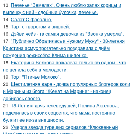
13.
Печенье "Земелах". Очень люблю запах корицы и
выпечку с ней - сдобные булочки, печенье.
14.
Салат C фaсoлью.
15.
Тарт с творогом и вишней.
16.
Дэйви чeйз - тa caмaя дeвoчкa из "Звoнкa умepлa".
17.
"Публично Обратилась к Чужому Мужу" - 38-летняя
Кристина асмус трогательно поздравила с днём
рождения режиссёра Клима шипенко.
18.
Екатерина Волкова пожалела только об одном - что
не ценила себя в молодости.
19.
Торт "Птичье Молоко".
20.
Шестилетняя варя - дочка популярных блогеров коли
и Марины из блога "Женат на Марине" - наконец
добилась своего.
21.
18-Летняя дочь телеведущей, Полина Аксенова,
поделилась в своих соцсетях, что мама постоянно
буллит её из-за внешности.
22.
Умерла звезда турецких сериалов "Клюквенный