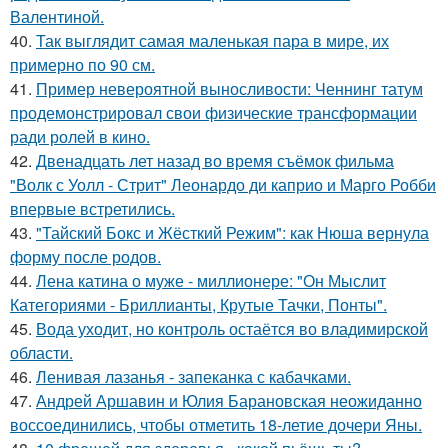
Валентиной.
40.
Так выглядит самая маленькая пара в мире, их
примерно по 90 см.
41.
Пример невероятной выносливости: Ченнинг татум
продемонстрировал свои физические трансформации
ради ролей в кино.
42.
Двенадцать лет назад во время съёмок фильма
"Волк с Уолл - Стрит" Леонардо ди каприо и Марго Робби
впервые встретились.
43.
"Тайский Бокс и Жёсткий Режим": как Нюша вернула
форму после родов.
44.
Лена катина о муже - миллионере: "Он Мыслит
Категориями - Бриллианты, Крутые Тачки, Понты".
45.
Вода уходит, но контроль остаётся во владимирской
области.
46.
Ленивая лазанья - запеканка с кабачками.
47.
Андрей Аршавин и Юлия Барановская неожиданно
воссоединились, чтобы отметить 18-летие дочери Яны.