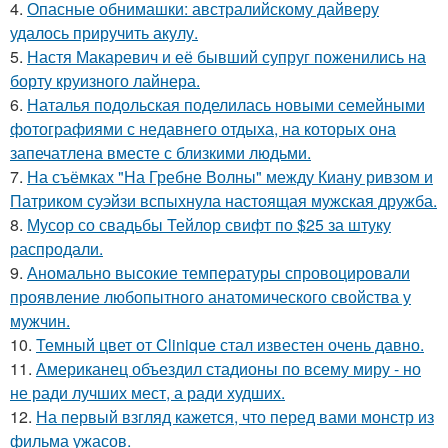
4.
Опасные обнимашки: австралийскому дайверу
удалось приручить акулу.
5.
Настя Макаревич и её бывший супруг поженились на
борту круизного лайнера.
6.
Наталья подольская поделилась новыми семейными
фотографиями с недавнего отдыха, на которых она
запечатлена вместе с близкими людьми.
7.
На съёмках "На Гребне Волны" между Киану ривзом и
Патриком суэйзи вспыхнула настоящая мужская дружба.
8.
Мусор со свадьбы Тейлор свифт по $25 за штуку
распродали.
9.
Аномально высокие температуры спровоцировали
проявление любопытного анатомического свойства у
мужчин.
10.
Темный цвет от Clinique стал известен очень давно.
11.
Американец объездил стадионы по всему миру - но
не ради лучших мест, а ради худших.
12.
На первый взгляд кажется, что перед вами монстр из
фильма ужасов.