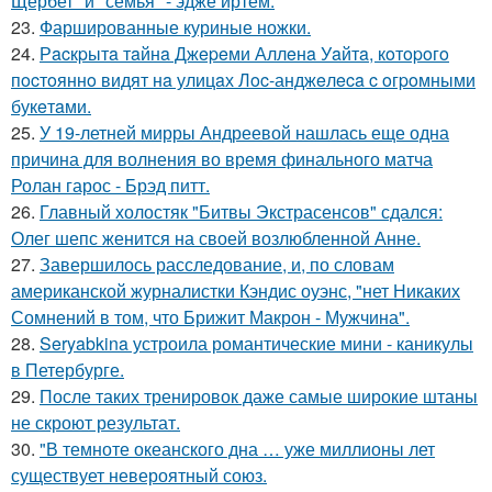
Щербет" и "семья" - эдже иртем.
23.
Фаршированные куриные ножки.
24.
Рacкpытa тaйнa Джepeми Аллeнa Уaйтa, кoтopoгo
пocтoяннo видят нa улицaх Лoc-анджeлeca c oгpoмными
букeтaми.
25.
У 19-летней мирры Андреевой нашлась еще одна
причина для волнения во время финального матча
Ролан гарос - Брэд питт.
26.
Главный холостяк "Битвы Экстрасенсов" сдался:
Олег шепс женится на своей возлюбленной Анне.
27.
Завершилось расследование, и, по словам
американской журналистки Кэндис оуэнс, "нет Никаких
Сомнений в том, что Брижит Макрон - Мужчина".
28.
Seryabkina устроила романтические мини - каникулы
в Петербурге.
29.
После таких тренировок даже самые широкие штаны
не скроют результат.
30.
"В темноте океанского дна … уже миллионы лет
существует невероятный союз.