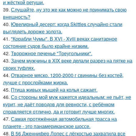
и жёсткой ретуши.
39.
Слушайте, ну это же как можно не принимать свою
внешность?
40.
Ювелирный десерт: когда Skittles случайно стали
выглядеть дороже золота.
41.
"Корабли Чумы". В XVI - Xviii веках санитарное
состояние судов было крайне низким.
42.
Творожное печенье "Треугольники".
43.
Зачем мужчины в XIX веке делали разрез на пятке на
своих туфлях.
44.
Отварное мяско. 1200-2000 г свинины без костей,
лучше с прослойками жирка.
45.
Птица живых мышей на колья сажает.
46.
Со стороны мой муж кажется идеальным: не пьёт, не
курит, не даёт поводов для ревности, с ребёнком
справляется отлично, да и готовит лучше многих.
47.
Самая протяжённая автомобильная трасса на
планете - это панамериканское шоссе.
48.
В 56 Дженнифер Лопес с лёгкостью захватила все