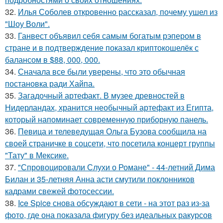
32.
Илья Соболев откровенно рассказал, почему ушел из
"Шоу Воли".
33.
Ганвест объявил себя самым богатым рэпером в
стране и в подтверждение показал криптокошелёк с
балансом в $88, 000, 000.
34.
Сначала все были уверены, что это обычная
постановка ради Хайпа.
35.
Загадочный артефакт. В музее древностей в
Нидерландах, хранится необычный артефакт из Египта,
который напоминает современную приборную панель.
36.
Певица и телеведущая Ольга Бузова сообщила на
своей страничке в соцсети, что посетила концерт группы
"Тату" в Мексике.
37.
"Спровоцировали Слухи о Романе" - 44-летний Дима
Билан и 35-летняя Анна асти смутили поклонников
кадрами свежей фотосессии.
38.
Ice Spice снова обсуждают в сети - на этот раз из-за
фото, где она показала фигуру без идеальных ракурсов