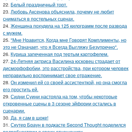
22.
Белый праздничный торт.
23.
Любовь Аксенова объяснила, почему не любит
сниматься в постельных сценах.
24.
Женщина похудела на 125 килограмм после развода
с мужем.
25.
"Мне Нравится, Когда мне Говорят Комплименты, но
это не Означает, что я Всегда Выгляжу Безупречно".
26.
Курица запеченная под тертым картофелем.
27.
24-Летняя актриса Василина юсковец страдает от
дисморфофобии, это расстройства, при котором человек
неправильно воспринимает свое отражение.
28.
Он изменил ей со своей ассистенткой, но она смогла
его простить ей.
29.
Сидни Суини настояла на том, чтобы некоторые
откровенные сцены в 3 сезоне эйфории остались в
сценарии.
30.
Да, я сам в шоке!
31.
Скутер Браун в подкасте Second Thought поделился
подробностями о своих отношениях.