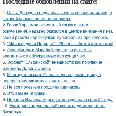
Последние обновления на сайте:
1.
Ольга Дроздова поделилась очень личной историей, о
которой раньше почти не говорила.
2.
Гарик Харламов, известный комик и актер
озвучивания, недавно оказался в центре внимания из-за
своей работы над озвучкой мультфильма про колобка.
3.
"Милосердие и Порядок" - 25 лет с заботой о земляках!
4.
Луис Мигель и Мэрайя Кэри - одна из самых
элегантных и обсуждаемых пар конца 90-х.
5.
Эффект "Эльфийской" внешности: как похудение
изменило Дарину Эрвин.
6.
Многодетная мать Саша зверева демонстрирует
перерастянутую кожу и канаты мышц.
7.
Не все полезные продукты одинаковы.
8.
Это вам не игрушки!
9.
Недавно Изабела мерсед отпраздновала свои 24 года.
10.
Екатерина андреева пьёт кровь ради молодости -
буквально.