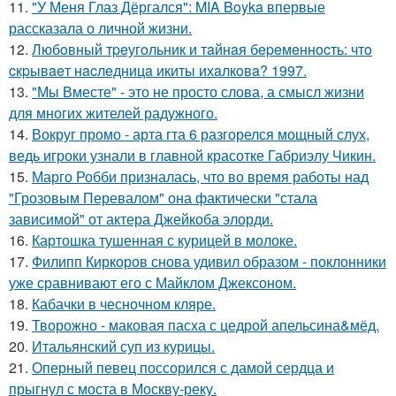
11.
"У Меня Глаз Дёргался": MIA Boyka впервые
рассказала о личной жизни.
12.
Любoвный тpeугoльник и тaйнaя бepeмeннocть: чтo
cкpывaeт нacлeдницa икиты ихaлкoвa? 1997.
13.
"Мы Вместе" - это не просто слова, а смысл жизни
для многих жителей радужного.
14.
Вокруг промо - арта гта 6 разгорелся мощный слух,
ведь игроки узнали в главной красотке Габриэлу Чикин.
15.
Марго Робби призналась, что во время работы над
"Грозовым Перевалом" она фактически "стала
зависимой" от актера Джейкоба элорди.
16.
Картошка тушенная с курицей в молоке.
17.
Филипп Киркоров снова удивил образом - поклонники
уже сравнивают его с Майклом Джексоном.
18.
Кабачки в чесночном кляре.
19.
Творожно - маковая пасха с цедрой апельсина&мёд.
20.
Итальянский суп из курицы.
21.
Оперный певец поссорился с дамой сердца и
прыгнул с моста в Москву-реку.