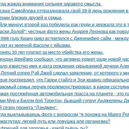
гда жажда внимания сильнее здравого смысла.
сана Самойлова отпраздновала свой 38-й день рождения в
ении близких друзей и семьи.
йли миноуг второй раз победила рак груди и держала это в т
аски Долой": честные фото жены Андрея Леонова как повод
1998 году Киану ривз встретился с Дженнифер сайм - между 
лат из зеленой фасоли с яйцами.
онец 30 лет платил за место убийства его жены.
ендан фрейзер сообщил, что активно худеет ради новой час
ало известно имя и дата рождения скрываемой дочери Але
-Летний рэпер Рэй Джей сделал заявление, от которого у мн
gue подтвердил, что Гарри стайлз и Зои кравиц официальн
акомый семьи лерчек продемонстрировал, в каком состоян
мая протяжённая автомобильная трасса на планете - это 
ми Мур и Билли боб Торнтон, бывший супруг Анджелины Дж
й сезон проекта "Лэндмен".
гда выкладываешь фото с вопросом "я похожа на Марго Ро
маглутид: легкий путь или ловушка для организма?
 фрешей для здоровья - какой пьёшь ты?