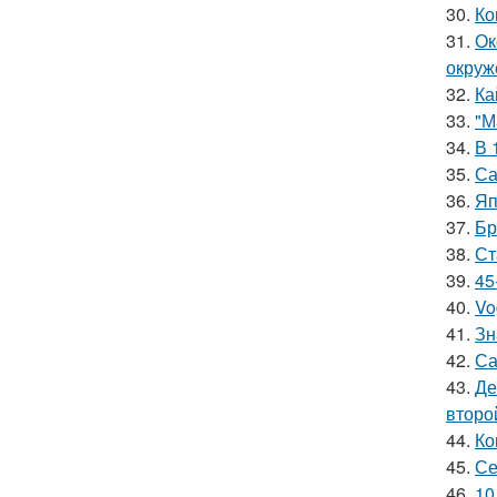
30.
Ко
31.
Ок
окруж
32.
Ка
33.
"М
34.
В 
35.
Са
36.
Яп
37.
Бр
38.
Ст
39.
45
40.
Vo
41.
Зн
42.
Са
43.
Де
второ
44.
Ко
45.
Се
46.
10