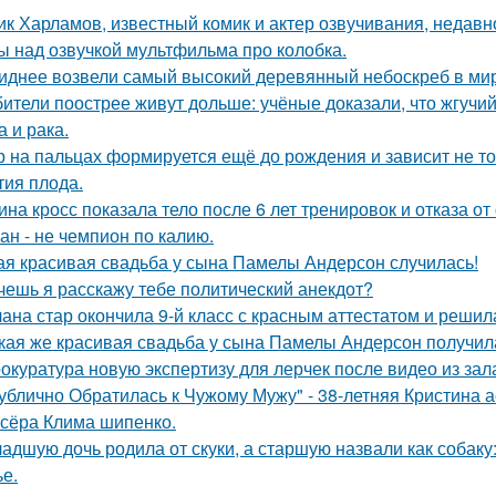
ик Харламов, известный комик и актер озвучивания, недавн
ы над озвучкой мультфильма про колобка.
иднее возвели самый высокий деревянный небоскреб в мире 
ители поострее живут дольше: учёные доказали, что жгучий
а и рака.
р на пальцах формируется ещё до рождения и зависит не тол
тия плода.
ина кросс показала тело после 6 лет тренировок и отказа о
ан - не чемпион по калию.
ая красивая свадьба у сына Памелы Андерсон случилась!
очешь я расскажу тебе политический анекдот?
ана стар окончила 9-й класс с красным аттестатом и реши
кая же красивая свадьба у сына Памелы Андерсон получил
окуратура новую экспертизу для лерчек после видео из зал
ублично Обратилась к Чужому Мужу" - 38-летняя Кристина 
сёра Клима шипенко.
адшую дочь родила от скуки, а старшую назвали как собак
ье.