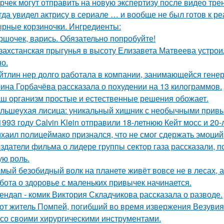
рчек могут отправить на новую экспертизу после видео трен
гда увидел актрису в сериале … и вообще не был готов к ре
рные корзиночки. Ингредиенты:
ршочек, варись. Обязательно попробуйте!
захстанская прыгунья в высоту Елизавета Матвеева устроил
но.
йтлин нер долго работала в компании, занимающейся ген
ина Горбачёва рассказала о похудении на 13 килограммов.
ш организм простые и естественные решения обожает.
льшеухая лисица: уникальный хищник с необычными привы
1993 году Calvin Klein отправили 18-летнюю Кейт мосс и 20
хаил полицеймако признался, что не смог сдержать эмоци
здатели фильма о лидере группы сектор газа рассказали, 
ую роль.
мый безобидный волк на планете живёт вовсе не в лесах, а
бота о здоровье с маленьких привычек начинается.
ендап - комик Виктория Складчикова рассказала о разводе.
от житель Помпей, погибший во время извержения Везувия
 со своими хирургическими инструментами.