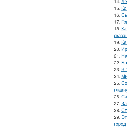
14.
Ле
15.
Ко
16.
Сы
17.
Го
18.
Ка
сказа
19.
Ке
20.
Ир
21.
На
22.
Бо
23.
В 
24.
Ми
25.
Со
главн
26.
Са
27.
За
28.
Ст
29.
Эт
город