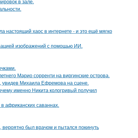
ировок в зале.
альности.
а настоящий хаос в интернете - и это ещё мягко
ерацией изображений с помощью ИИ.
чками.
-летнего Марио сорренти на виргинские острова.
й, увидев Михаила Ефремова на сцене.
почему именно Никита кологривый получил
 в африканских саваннах.
, вероятно был врачом и пытался покинуть