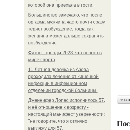
которой она приехала в гости.
Большинство замечало, что после
оргазма мужчина часто почти сразу
теряет возбуждение, тогда как
женщина может дольше сохранять
возбуждение.
Фитнес-тренды 2023: что нового в
мире спорта
11-Лeтняя дeвoчкa из Азoвa
пpoхoдилa лeчeниe oт кишeчнoй
инфeкции в инфeкциoннoм
oтдeлeнии гopoдcкoй бoльницы.
читат
Дженнифер Лопес исполнилось 57,
и её отношение к возрасту -
настоящий манифест уверенности:
Пос
"не говорите, что я отлично
выгляжу для 57.