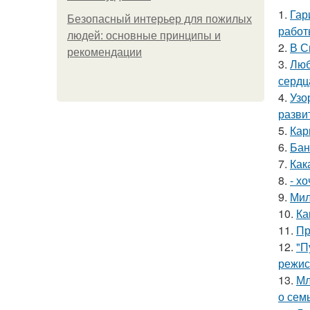
1.
Гар
Безопасный интерьер для пожилых
работ
людей: основные принципы и
2.
В С
рекомендации
3.
Люб
сердц
4.
Узо
разви
5.
Кар
6.
Бан
7.
Как
8.
- х
9.
Мил
10.
Ка
11.
Пр
12.
"П
режис
13.
Мл
о сем