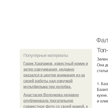
Фал
Топ
Популярные материалы
Зелен
Гарик Харламов, известный комик и
Она д
актер озвучивания, недавно
стать
оказался в центре внимания из-за
своей работы над озвучкой
1. Ба
мультфильма про колобка.
Базил
кухне
Анастасия Волочкова недавно
и оли
опубликовала трогательное
совместное фото со своей мамой, к