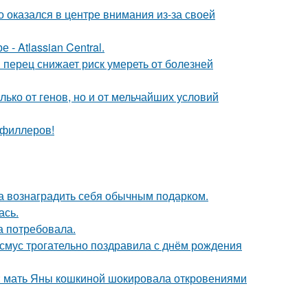
о оказался в центре внимания из-за своей
- Atlassian Central.
 перец снижает риск умереть от болезней
ько от генов, но и от мельчайших условий
т филлеров!
ла вознаградить себя обычным подарком.
ась.
а потребовала.
асмус трогательно поздравила с днём рождения
у: мать Яны кошкиной шокировала откровениями