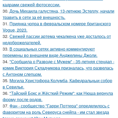
кадрами свежей фотосессии.
30.
Дочь Михаила галустяна, 13-летнюю Эстеллу, начали
травить в сети за её внешность.
31.
Приянка чопра в февральском номере британского
Vogue, 2023.
32.
Свежей пассии артема чекалкена уже досталось от
недоброжелателей.
33.
В социальных сетях активно комментируют
перемены во внешнем виде Анджелины Джоли.
34.
"Сообщила о Разводе с Мужем" - 35-летняя стендап -
комик Виктория Складчикова призналась, что развелась
с Антоном слепцом.
35.
Могила Христофора Колумба, Кафедральныи собор
в Севилье.
36.
"Тайский Бокс и Жёсткий Режим": как Нюша вернула
форму после родов.
37.
Фан - сообщество "Гарри Поттера" определилось с
фаворитом на роль Северуса снейпа - им стал звезда