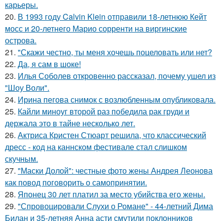
карьеры.
20.
В 1993 году Calvin Klein отправили 18-летнюю Кейт
мосс и 20-летнего Марио сорренти на виргинские
острова.
21.
"Скажи честно, ты меня хочешь поцеловать или нет?
22.
Да, я сам в шоке!
23.
Илья Соболев откровенно рассказал, почему ушел из
"Шоу Воли".
24.
Ирина пегова снимок с возлюбленным опубликовала.
25.
Кайли миноуг второй раз победила рак груди и
держала это в тайне несколько лет.
26.
Актриса Кристен Стюарт решила, что классический
дресс - код на каннском фестивале стал слишком
скучным.
27.
"Маски Долой": честные фото жены Андрея Леонова
как повод поговорить о самопринятии.
28.
Японец 30 лет платил за место убийства его жены.
29.
"Спровоцировали Слухи о Романе" - 44-летний Дима
Билан и 35-летняя Анна асти смутили поклонников