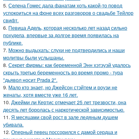
5.
Селена Гомес дала фанатам хоть какой-то повод
успокоиться на фоне всех разговоров о свадьбе Тейлор
свифт.
6.
Певица Адель, которая несколько лет назад сильно
похудела, впервые за долгое время появилась на
публике.
7.
Можно выдыхать: слухи не подтвердились и наши
молитвы были услышаны.
8.
Секрет фирмы: как беременной Энн хэтэуэй удалось
скрыть третью беременность во время промо - тура
"дьявол носит Prada 2".
9.
Мало кто знает, но Джейсон стэйтем и роузи не
женаты, хотя вместе уже 16 лет.
10.
Джейми ли Кертис отмечает 25 лет трезвости, она
десять лет боролась с наркотической зависимостью.
11.
Я месяцами свой рост в зале ледяным душем
убивала.
12.
Оперный певец поссорился с дамой сердца и