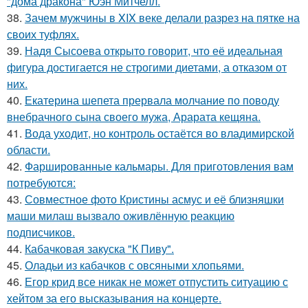
"дома дракона" Юэн Митчелл.
38.
Зачем мужчины в XIX веке делали разрез на пятке на
своих туфлях.
39.
Надя Сысоева открыто говорит, что её идеальная
фигура достигается не строгими диетами, а отказом от
них.
40.
Екатерина шепета прервала молчание по поводу
внебрачного сына своего мужа, Арарата кещяна.
41.
Вода уходит, но контроль остаётся во владимирской
области.
42.
Фаршированные кальмары. Для приготовления вам
потребуются:
43.
Совместное фото Кристины асмус и её близняшки
маши милаш вызвало оживлённую реакцию
подписчиков.
44.
Кабачковая закуска "К Пиву".
45.
Оладьи из кабачков с овсяными хлопьями.
46.
Егор крид все никак не может отпустить ситуацию с
хейтом за его высказывания на концерте.