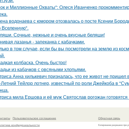
этэуэй.
ок и Миллионные Охваты": Олеся Иванченко прокомментиро
ека.
ена водонаева с юмором отозвалась о посте Ксении Бороди
 Вселенную".
ляши. Сочные, нежные и очень вкусные беляши!
нивая лазанья - запеканка с кабачками.
лько в том случае, если бы вы посмотрели на землю из косм
ой.
адкая колбаска. Очень быстро!
адьи из кабачков с овсяными хлопьями.
триса Анна хилькевич призналась, что ее живот не пришел 
-Летний Тейлор лотнер, известный по роли Джейкоба в "Сум
нца.
триса мила Ершова и её муж Святослав рогожан готовятся 
онтакты
Пользовательское соглашение
Обратная связь
олитика конфидециальности
Копирование разрешено при у