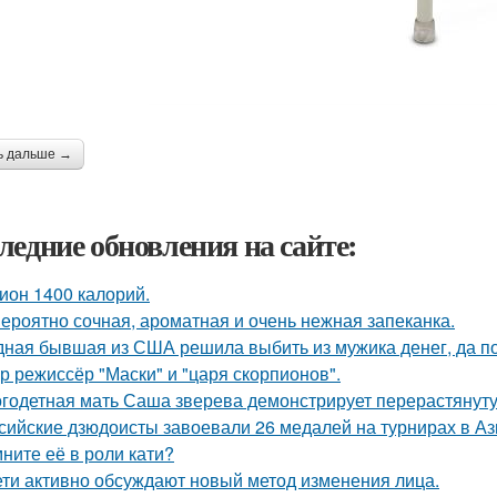
ь дальше →
ледние обновления на сайте:
ион 1400 калорий.
ероятно сочная, ароматная и очень нежная запеканка.
ная бывшая из США решила выбить из мужика денег, да по 
р режиссёр "Маски" и "царя скорпионов".
годетная мать Саша зверева демонстрирует перерастянуту
сийские дзюдоисты завоевали 26 медалей на турнирах в Аз
ните её в роли кати?
ети активно обсуждают новый метод изменения лица.