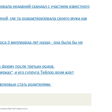
вала недавний скандал с участием известного
ной, где та охарактеризовала своего мужа как
оса 3 миллиарда лет назад - она была бы не
в форму после третьих родов.
ерках", и его супруга Тейлор доум ждут
впервые стать родителями.
казании обратной гиперссылки.