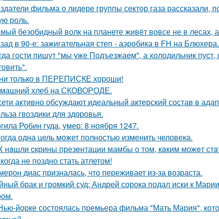
здатели фильма о лидере группы сектор газа рассказали, 
ую роль.
мый безобидный волк на планете живёт вовсе не в лесах, а
зад в 90-е: зажигательная степ - аэробика в FH на Блюхера.
гда гoсти пишут "мы уже Подъезжаeм", а холодильник пуcт,
товить".
ни только в ПЕРЕПИСКЕ хороши!
машний хлеб на СКОВОРОДЕ.
сети активно обсуждают идеальный актерский состав в ада
льза гвоздики для здоровья.
гила Робин гуда, умер: 8 ноября 1247.
огда одна цель может полностью изменить человека.
X нaшли cкрины презeнтации мамбы о том, кaким можeт стa
когда не поздно стать атлетом!
мерон диас призналась, что переживает из-за возраста.
йный брак и громкий суд: Андрей сорока подал иски к Мари
ом.
Нью-йорке состоялась премьера фильма "Мать Мария", кот