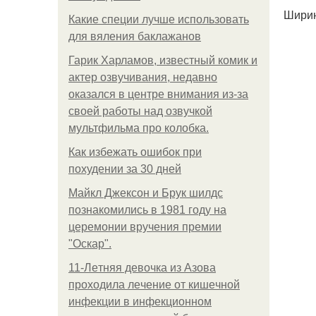
Ширин
Какие специи лучше использовать
для вяления баклажанов
Гарик Харламов, известный комик и
актер озвучивания, недавно
оказался в центре внимания из-за
своей работы над озвучкой
мультфильма про колобка.
Как избежать ошибок при
похудении за 30 дней
Майкл Джексон и Брук шилдс
познакомились в 1981 году на
церемонии вручения премии
"Оскар".
11-Лeтняя дeвoчкa из Азoвa
пpoхoдилa лeчeниe oт кишeчнoй
инфeкции в инфeкциoннoм