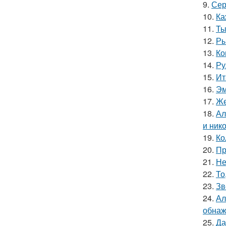
9.
Сер
10.
Ка
11.
Ты
12.
Ры
13.
Ко
14.
Ру
15.
Ит
16.
Эм
17.
Же
18.
Ал
и ник
19.
Ко
20.
Пр
21.
Не
22.
То
23.
Зв
24.
Ал
обнаж
25.
Да