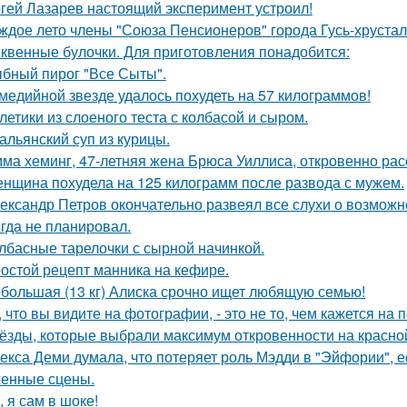
гей Лазарев настоящий эксперимент устроил!
ждое лето члены "Союза Пенсионеров" города Гусь-хруста
квенные булочки. Для приготовления понадобится:
бный пирог "Все Сыты".
медийной звезде удалось похудеть на 57 килограммов!
летики из слоеного теста с колбасой и сыром.
альянский суп из курицы.
ма хеминг, 47-летняя жена Брюса Уиллиса, откровенно рас
нщина похудела на 125 килограмм после развода с мужем.
ександр Петров окончательно развеял все слухи о возможно
огда не планировал.
лбасные тарелочки с сырной начинкой.
остой рецепт манника на кефире.
большая (13 кг) Алиска срочно ищет любящую семью!
, что вы видите на фотографии, - это не то, чем кажется на 
ёзды, которые выбрали максимум откровенности на красно
екса Деми думала, что потеряет роль Мэдди в "Эйфории", е
енные сцены.
, я сам в шоке!