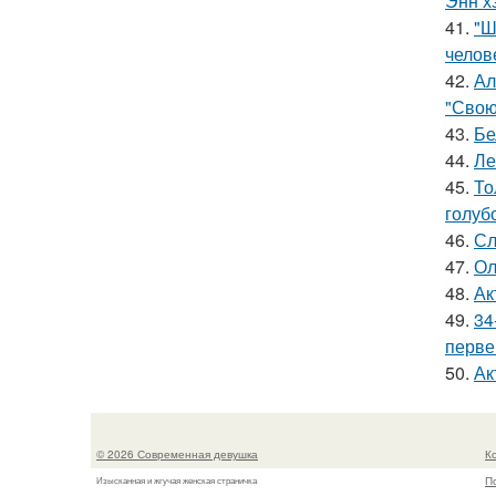
Энн х
41.
"Ш
челов
42.
Ал
"Свою
43.
Бе
44.
Ле
45.
То
голуб
46.
Сл
47.
Ол
48.
Ак
49.
34
перве
50.
Ак
© 2026 Современная девушка
К
П
Изысканная и жгучая женская страничка