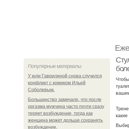
Еже
Сту
Популярные материалы
бол
У юли Гаврилиной снова случился
Чтобы
конфликт с комиком Ильей
туале
Соболевым.
вашем
Большинство замечало, что после
оргазма мужчина часто почти сразу
Трене
теряет возбуждение, тогда как
какие
женщина может дольше сохранять
Выбир
возбуждение.