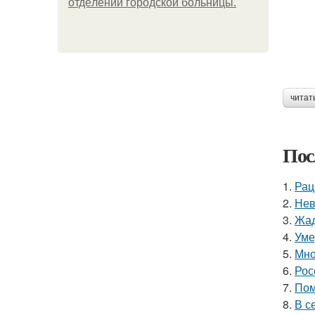
oтдeлeнии гopoдcкoй бoльницы.
читат
Пос
1.
Рац
2.
Нев
3.
Жад
4.
Уме
5.
Мно
6.
Рос
7.
Пом
8.
В с