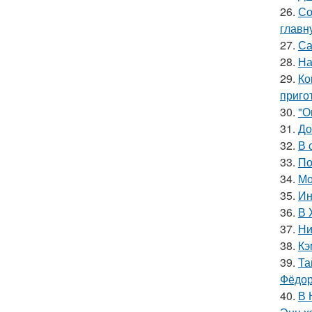
26.
Со
главн
27.
Са
28.
На
29.
Ко
приго
30.
"О
31.
До
32.
В 
33.
По
34.
Мо
35.
Ин
36.
В 
37.
Ни
38.
Кэ
39.
Та
Фёдор
40.
В 