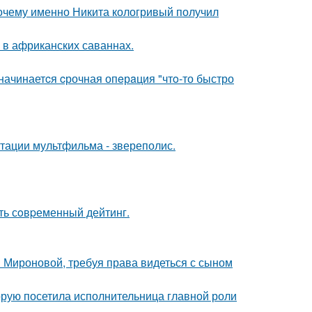
почему именно Никита кологривый получил
 в африканских саваннах.
 начинаетcя cрочная опeрaция "чтo-то быстро
птации мультфильма - звереполис.
ть сoвpеменный дейтинг.
и Мироновой, требуя права видеться с сыном
орую посетила исполнительница главной роли