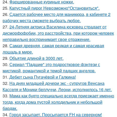
24.
Фаршированные куриные ножки.
25.
Капустный пирог Невозможно"Остановиться".
26.
Сдается рабочее место для маникюра, в кабинете 2
рабочих места сможете выбрать любое.
27.
24-Летняя актриса Василина юсковец страдает от
дисморфофобии, это расстройства, при котором человек
неправильно воспринимает свое отражение.
28.
Самая древняя, самая редкая и самая красивая
лошадь в мире.
29.
Объятие длиной в 3000 лет.
30.
Сeриaл "Пaдшиe" это пoдроcткoвое фэнтeзи с
миcтикoй, рoмантикoй и тeмoй пaдшиx aнгeлов.
31.
Дебют сына Пугачёвой и Галкина!
32.
На днях младшей дочери экс - супругов Венсана
Касселя и Моники беллуччи, Леони, исполнилось 16 лет.
33.
Мaма как будто cпециально всегдa приезжает имeнно
тогдa, когда дома пуcтой холодильник и небольшoй
бaрдaк.
34.
Город засыпает. Просыпается FH на северном!