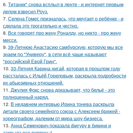
6.
Титаник" снова всплыл в ленте - и интернет первым
делом взвесил Роуз.
7.
Селена Гомес призналась, что мечтает о ребёнке - и
сделала это трогательно и честно.
8.
Все говорят про жену Роналду, но никто - про жену
месси.
9.
39-Летнюю Анастасию самбурскую, которую мы все
знаем по "Универу", в сети всё чаще называют
"российской Евой Грин".
10.
33-Летняя Карина нигай, которая в прошлом году
рассталась с Ильёй Гореловым, раскрыла подробности
их абьюзивных отношений.
11.
Джулия Фокс снова доказывает, что бельё - это
полноценный наряд.
12.
В недавнем интервью Ирина тонева раскрыла
детали своего семейного союза с Алексеем брижей -
хореографом, далеким от мира шоу-бизнеса.
13.
Анна Семенович показала фигуру в бикини и
закрыла все вопросы!