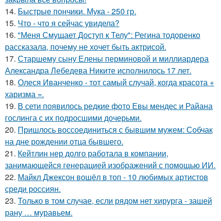
14.
Быстрые пончики. Мука - 250 гр.
15.
Что - что я сейчас увидела?
16.
"Меня Смущает Доступ к Телу": Регина тодоренко
рассказала, почему не хочет быть актрисой.
17.
Старшему сыну Елены перминовой и миллиардера
Александра Лебедева Никите исполнилось 17 лет.
18.
Олеся Иванченко - тот самый случай, когда красота +
харизма =.
19.
В сети появилось редкие фото Евы мендес и Райана
гослинга с их подросшими дочерьми.
20.
Пришлось воссоединиться с бывшим мужем: Собчак
на дне рождении отца бывшего.
21.
Кейтлин нер долго работала в компании,
занимающейся генерацией изображений с помощью ИИ.
22.
Майкл Джексон вошёл в топ - 10 любимых артистов
среди россиян.
23.
Только в том случае, если рядом нет хирурга - зашей
рану … муравьем.