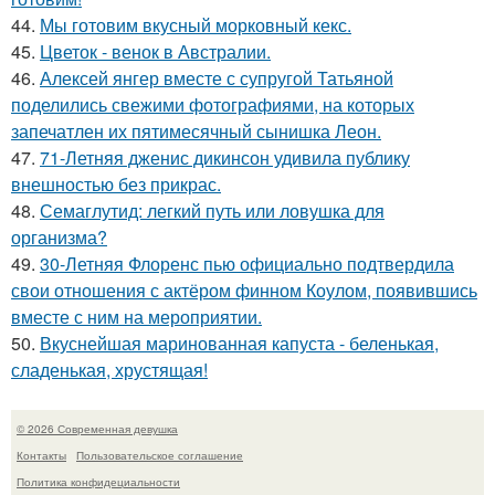
44.
Мы готовим вкусный морковный кекс.
45.
Цветок - венок в Австралии.
46.
Алексей янгер вместе с супругой Татьяной
поделились свежими фотографиями, на которых
запечатлен их пятимесячный сынишка Леон.
47.
71-Летняя дженис дикинсон удивила публику
внешностью без прикрас.
48.
Семаглутид: легкий путь или ловушка для
организма?
49.
30-Летняя Флоренс пью официально подтвердила
свои отношения с актёром финном Коулом, появившись
вместе с ним на мероприятии.
50.
Вкуснейшая маринованная капуста - беленькая,
сладенькая, хрустящая!
© 2026 Современная девушка
Контакты
Пользовательское соглашение
Политика конфидециальности