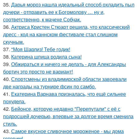
35.
Дарья мороз нашла идеальный способ охладить пыл
дочери - отправить ее к Богомолову … ну и,
соответственно, к мачехе Собчак.
36.
Актриса Кристен Стюарт решила, что классический
дресс - код на каннском фестивале стал слишком
скучным.
37.
"Моя Шарлиз! Тебе годик!
38.
Катерина шпица родила сына!
39.
Обжираться и ничего не делать - для Александры
бортич это просто не вариант!
40.
Спортсмены из владимирской области завоевали
две награды на турнире фсин по самбо.
41.
Екатерина Варнава призналась, что ещё сильнее
похудела.
42.
Бейонсе, которую недавно "Перепутали" с её с
подросшей дочерью, впервые за долгое время сменила
стиль.
43.
Самое вкусное сливочное мороженое - мы дома
готовим!