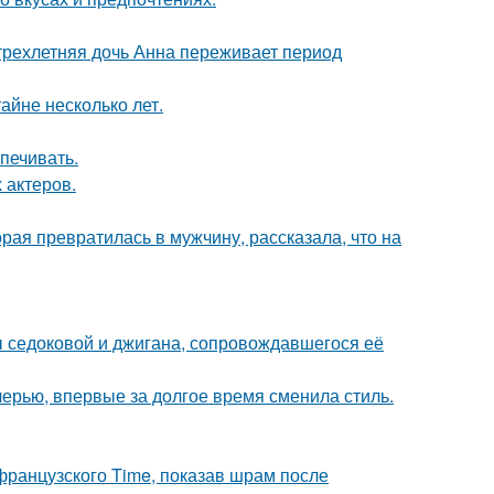
 трехлетняя дочь Анна переживает период
айне несколько лет.
печивать.
 актеров.
ая превратилась в мужчину, рассказала, что на
ы седоковой и джигана, сопровождавшегося её
черью, впервые за долгое время сменила стиль.
французского Time, показав шрам после