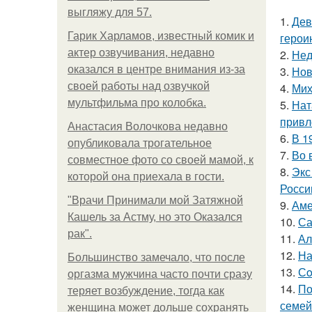
выгляжу для 57.
1.
Дев
Гарик Харламов, известный комик и
герои
актер озвучивания, недавно
2.
Нед
оказался в центре внимания из-за
3.
Нов
своей работы над озвучкой
4.
Мих
мультфильма про колобка.
5.
Нат
привл
Анастасия Волочкова недавно
6.
В 1
опубликовала трогательное
7.
Во 
совместное фото со своей мамой, к
8.
Экс
которой она приехала в гости.
Росси
"Врачи Принимали мой Затяжной
9.
Аме
Кашель за Астму, но это Оказался
10.
Са
рак".
11.
Ал
12.
На
Большинство замечало, что после
13.
Сo
оргазма мужчина часто почти сразу
14.
По
теряет возбуждение, тогда как
семей
женщина может дольше сохранять