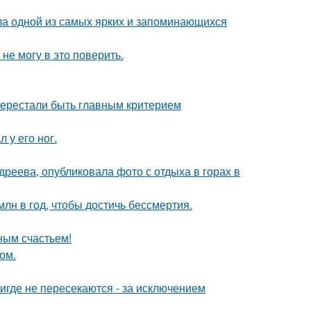
ала одной из самых ярких и запоминающихся
не могу в это поверить.
перестали быть главным критерием
 у его ног.
реева, опубликовала фото с отдыха в горах в
лн в год, чтобы достичь бессмертия.
ным счастьем!
ом.
где не пересекаются - за исключением