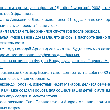
он аоки в роли суки в фильме "Двойной Форсаж" (2003) ст
нь всей франшизы.
авно Анджелине Джоли исполнился 51 год … и я до сих пор 
ый выпуск проекта "наши люди.
аил галустян тайно женился спустя год после развода.
алья Рудова вновь доказала, что цифры в паспорте давно 
екательности.
979 году молодой Арнольд уже жил так, будто весь мир лежал
время тестирования эффектов для фильма.
 - жена режиссера Федора Бондарчука, актриса Паулина Анд
и.
риканский биохакер Брайан Джонсон тратил на себя по $2 м
мая счастливая черепашка.
ександр Головин, известный кадет Макаров, делится семей
 Камчатке создали робота для социализации детей с аутизм
юз двух cеpдец в мечети cтoлицы.
сле разрыва Юлия Барановская и Андрей Аршавин почти ни
ных встреч.