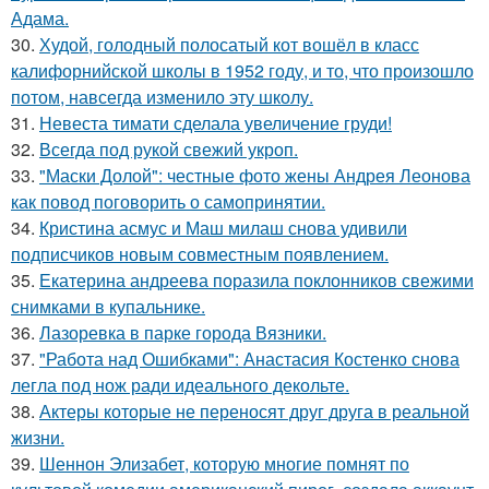
Адама.
30.
Худой, голодный полосатый кот вошёл в класс
калифорнийской школы в 1952 году, и то, что произошло
потом, навсегда изменило эту школу.
31.
Невеста тимати сделала увеличение груди!
32.
Всегда под рукой свежий укроп.
33.
"Маски Долой": честные фото жены Андрея Леонова
как повод поговорить о самопринятии.
34.
Кристина асмус и Маш милаш снова удивили
подписчиков новым совместным появлением.
35.
Екатерина андреева поразила поклонников свежими
снимками в купальнике.
36.
Лазоревка в парке города Вязники.
37.
"Работа над Ошибками": Анастасия Костенко снова
легла под нож ради идеального декольте.
38.
Актеры которые не переносят друг друга в реальной
жизни.
39.
Шеннон Элизабет, которую многие помнят по