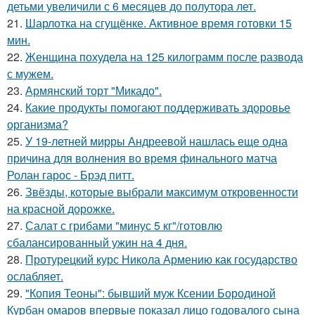
детьми увеличили с 6 месяцев до полутора лет.
21.
Шарлотка на сгущёнке. Активное время готовки 15
мин.
22.
Женщина похудела на 125 килограмм после развода
с мужем.
23.
Армянский торт "Микадо".
24.
Какие продукты помогают поддерживать здоровье
организма?
25.
У 19-летней мирры Андреевой нашлась еще одна
причина для волнения во время финального матча
Ролан гарос - Брэд питт.
26.
Звёзды, которые выбрали максимум откровенности
на красной дорожке.
27.
Салат с грибами "минус 5 кг"/готовлю
сбалансированный ужин на 4 дня.
28.
Протурецкий курс Никола Армению как государство
ослабляет.
29.
"Копия Теоны": бывший муж Ксении Бородиной
Курбан омаров впервые показал лицо годовалого сына