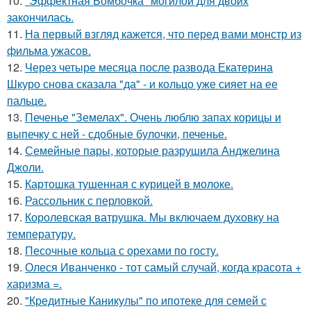
10.
"Эффектная Бомбочка" могилой для двоих
закончилась.
11.
На первый взгляд кажется, что перед вами монстр из
фильма ужасов.
12.
Через четыре месяца после развода Екатерина
Шкуро снова сказала "да" - и кольцо уже сияет на ее
пальце.
13.
Печенье "Земелах". Очень люблю запах корицы и
выпечку с ней - сдобные булочки, печенье.
14.
Семейные пары, которые разрушила Анджелина
Джоли.
15.
Картошка тушенная с курицей в молоке.
16.
Рассольник с перловкой.
17.
Королевская ватрушка. Мы включаем духовку на
температуру.
18.
Песочные кольца с орехами по госту.
19.
Олеся Иванченко - тот самый случай, когда красота +
харизма =.
20.
"Кредитные Каникулы" по ипотеке для семей с