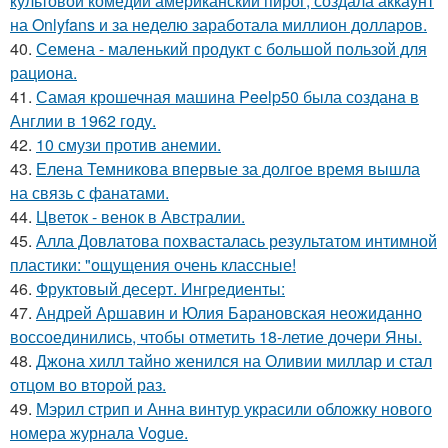
культовой комедии американский пирог, создала аккаунт
на Onlyfans и за неделю заработала миллион долларов.
40.
Семена - маленький продукт с большой пользой для
рациона.
41.
Самая крошечная машинa Peelp50 была созданa в
Англии в 1962 году.
42.
10 смузи против анемии.
43.
Елена Темникова впервые за долгое время вышла
на связь с фанатами.
44.
Цветок - венок в Австралии.
45.
Алла Довлатова похвасталась результатом интимной
пластики: "ощущения очень классные!
46.
Фруктовый десерт. Ингредиенты:
47.
Андрей Аршавин и Юлия Барановская неожиданно
воссоединились, чтобы отметить 18-летие дочери Яны.
48.
Джона хилл тайно женился на Оливии миллар и стал
отцом во второй раз.
49.
Мэрил стрип и Анна винтур украсили обложку нового
номера журнала Vogue.