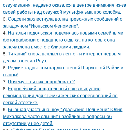
озвучивания, недавно оказался в центре внимания из-за
своей работы над озвучкой мультфильма про колобка.
3.
Соцсети захлестнула волна тревожных сообщений о
загадочном "Июньском Феномене".
4.
Наталья подольская поделилась новыми семейными
фотографиями с недавнего отдыха, на которых она
запечатлена вместе с близкими людьми.
5.
Титаник" снова всплыл в ленте - и интернет первым
делом взвесил Роуз.
6.
Редкие кадры: том харди с женой Шарлоттой Райли и
сыном!
7.
Почему стоит их попробовать?
8.
Европейский вещательный союз выпустил
рекомендации для съёмки женских соревнований по
лёгкой атлетике.
9.
Бывшая участница шоу "Уральские Пельмени" Юлия
Михалкова часто слышит назойливые вопросы об
отсутствии у неё детей.