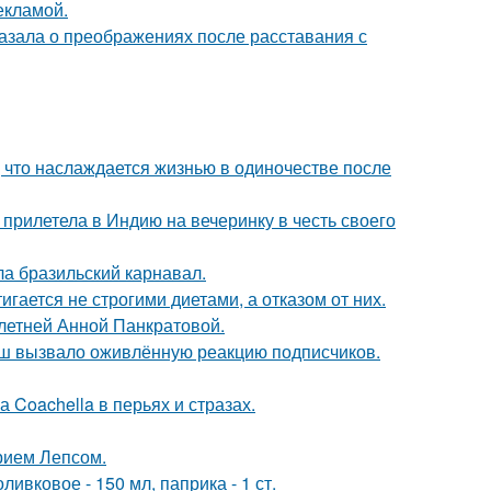
екламой.
азала о преображениях после расставания с
 что наслаждается жизнью в одиночестве после
прилетела в Индию на вечеринку в честь своего
ла бразильский карнавал.
гается не строгими диетами, а отказом от них.
-летней Анной Панкратовой.
ш вызвало оживлённую реакцию подписчиков.
 Coachella в перьях и стразах.
рием Лепсом.
ивковое - 150 мл, паприка - 1 ст.