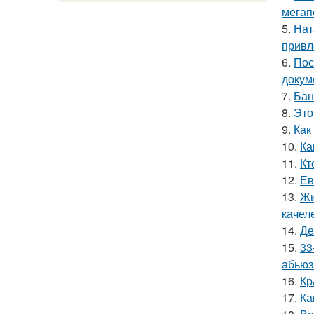
мегап
5.
Нат
привл
6.
Пос
докум
7.
Бан
8.
Это
9.
Как
10.
Ка
11.
Кт
12.
Ев
13.
Жи
качел
14.
Де
15.
33
абьюз
16.
Кр
17.
Ка