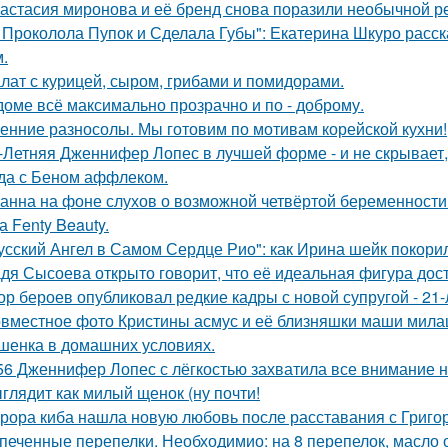
астасия миронова и её бренд снова поразили необычной р
 Проколола Пупок и Сделала Губы": Екатерина Шкуро расск
.
лат с курицей, сыром, грибами и помидорами.
доме всё максимально прозрачно и по - доброму.
енние разносолы. Мы готовим по мотивам корейской кухни!
-Летняя Дженнифер Лопес в лучшей форме - и не скрывает,
да с Беном аффлеком.
анна на фоне слухов о возможной четвёртой беременности 
а Fenty Beauty.
усский Ангел в Самом Сердце Рио": как Ирина шейк покори
дя Сысоева открыто говорит, что её идеальная фигура дости
ор бероев опубликовал редкие кадры с новой супругой - 21
вместное фото Кристины асмус и её близняшки маши мила
шенка в домашних условиях.
56 Дженнифер Лопес с лёгкостью захватила все внимание на
глядит как милый щенок (ну почти!
рора киба нашла новую любовь после расставания с Григо
печенные перепелки. Необходимио: на 8 перепелок, масло ол