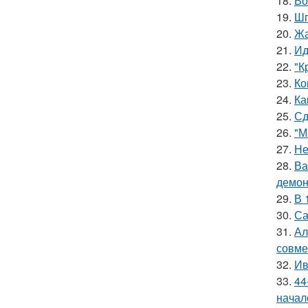
18.
Во
19.
Шп
20.
Жа
21.
Ид
22.
"К
23.
Ко
24.
Ка
25.
Сд
26.
"М
27.
Не
28.
Ва
демон
29.
В 
30.
Са
31.
Ал
совме
32.
Ив
33.
44
начал