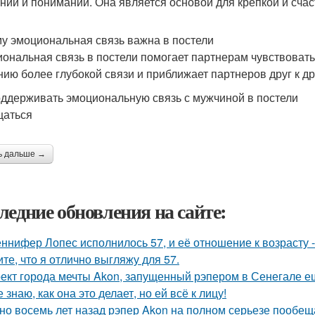
нии и понимании. Она является основой для крепкой и сча
у эмоциональная связь важна в постели
ональная связь в постели помогает партнерам чувствовать
нию более глубокой связи и приближает партнеров друг к др
оддерживать эмоциональную связь с мужчиной в постели
щаться
ь дальше →
ледние обновления на сайте:
ннифер Лопес исполнилось 57, и её отношение к возрасту 
ите, что я отлично выгляжу для 57.
ект города мечты Akon, запущенный рэпером в Сенегале ещ
е знаю, как она это делает, но ей всё к лицу!
но восемь лет назад рэпер Akon на полном серьезе пообе