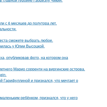
и в главной героине Габриэлу Чикин.
ли с 6 месяцев до полутора лет.
альности.
места сможете выбрать любое.
училась у Юлии Высоцкой.
а, опубликовав фото, на котором она
-летнего Марио сорренти на виргинские острова.
ein.
й Гарифуллиной и признался, что мечтает о
маленьким ребёнком, признался, что у него