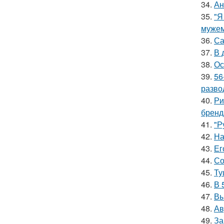
34.
Ан
35.
"Я
мужем
36.
Са
37.
В 
38.
Ос
39.
56
разво
40.
Ри
бренд
41.
"Р
42.
На
43.
Ег
44.
Со
45.
Ту
46.
В 
47.
Вы
48.
Ав
49.
За