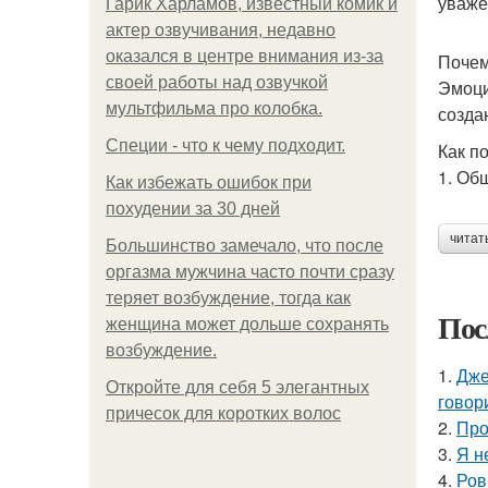
уваже
Гарик Харламов, известный комик и
актер озвучивания, недавно
оказался в центре внимания из-за
Почем
своей работы над озвучкой
Эмоци
мультфильма про колобка.
созда
Специи - что к чему подходит.
Как п
1. Об
Как избежать ошибок при
похудении за 30 дней
читат
Большинство замечало, что после
оргазма мужчина часто почти сразу
теряет возбуждение, тогда как
Пос
женщина может дольше сохранять
возбуждение.
1.
Дже
Откройте для себя 5 элегантных
говор
причесок для коротких волос
2.
Про
3.
Я н
4.
Ров