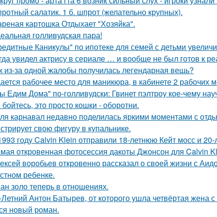
круг промо - арта гта 6 возник сильный слух - игроки узнал
ротный салатик. 1 б. шпрот (желательно крупных).
реная картошка Отдыхает "Хозяйка".
еальная голливудская пара!
редитные Каникулы" по ипотеке для семей с детьми увеличи
гда увидел актрису в сериале … и вообще не был готов к ре
к из-за одной жалобы получилась легендарная вещь?
ается рабочее место для маникюра, в кабинете 2 рабочих 
ы Едим Дома" по-голливудски: Гвинет пэлтроу кое-чему на
 бойтесь, это просто кошки - оборотни.
ля карнавал недавно поделилась яркими моментами с отдых
стрирует свою фигуру в купальнике.
1993 году Calvin Klein отправили 18-летнюю Кейт мосс и 20
мая откровенная фотосессия дакоты Джонсон для Calvin Kl
ексей воробьев откровенно рассказал о своей жизни с Аидо
стном ребенке.
ан золо теперь в отношениях.
-Летний Антон Батырев, от которого ушла четвёртая жена с 
ся новый роман.