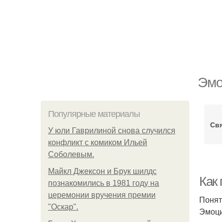
Эмо
Популярные материалы
Св
У юли Гаврилиной снова случился
конфликт с комиком Ильей
Соболевым.
Майкл Джексон и Брук шилдс
Как
познакомились в 1981 году на
церемонии вручения премии
Понят
"Оскар".
Эмоци