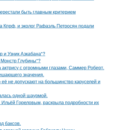
перестали быть главным критерием
ма Кпрф, и эколог Рафаэль Петросян подали
р и Узник Азкабана"?
: Монстр Глубины"?
а актрису с огромными глазами, Саммер Роберт.
решающего значения.
 её не допускают на большинство каруселей и
алась одной шаурмой.
 с Ильёй Гореловым, раскрыла подробности их
д баксов.