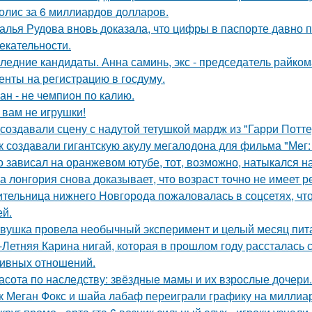
олис за 6 миллиардов долларов.
алья Рудова вновь доказала, что цифры в паспорте давно 
екательности.
ледние кандидаты. Анна саминь, экс - председатель райко
енты на регистрацию в госдуму.
ан - не чемпион по калию.
 вам не игрушки!
 создавали сцену с надутой тетушкой мардж из "Гарри Потте
к создавали гигантскую акулу мегалодона для фильма "Мег
о зависал на оранжевом ютубе, тот, возможно, натыкался н
а лонгория снова доказывает, что возраст точно не имеет 
тельница нижнего Новгорода пожаловалась в соцсетях, что
ей.
вушка провела необычный эксперимент и целый месяц пит
-Летняя Карина нигай, которая в прошлом году рассталась
ивных отношений.
асота по наследству: звёздные мамы и их взрослые дочери.
к Меган Фокс и шайа лабаф переиграли графику на миллиар