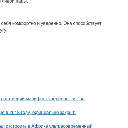
стливой пары.
 себя комфортно и уверенно. Она способствует
угу.
- настоящий манифест уверенности: "не
ё в 2018 году, официально закрыт.
щал отстроить в Африке ультрасовременный