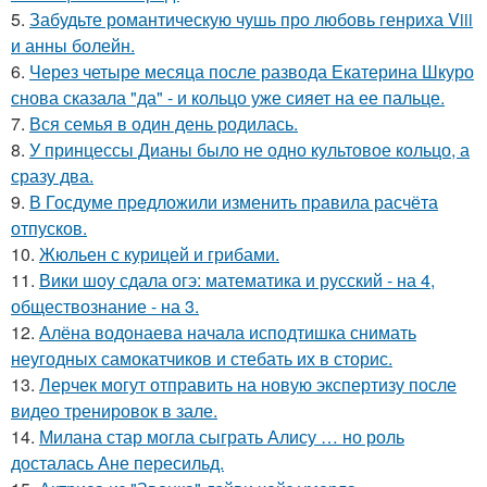
5.
Забудьте романтическую чушь про любовь генриха Viii
и анны болейн.
6.
Через четыре месяца после развода Екатерина Шкуро
снова сказала "да" - и кольцо уже сияет на ее пальце.
7.
Вся семья в один день родилась.
8.
У принцессы Дианы было не одно культовое кольцо, а
сразу два.
9.
В Госдуме пpeдложили изменить пpaвила расчёта
отпусков.
10.
Жюльен с курицей и грибами.
11.
Вики шоу сдала огэ: математика и русский - на 4,
обществознание - на 3.
12.
Алёна водонаева начала исподтишка снимать
неугодных самокатчиков и стебать их в сторис.
13.
Лерчек могут отправить на новую экспертизу после
видео тренировок в зале.
14.
Милана стар могла сыграть Алису … но роль
досталась Ане пересильд.