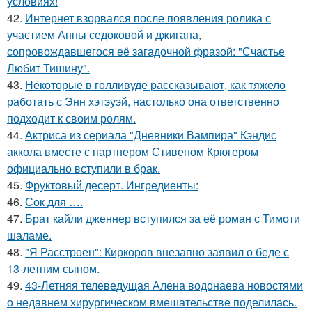
условиях!
42.
Интернет взорвался после появления ролика с
участием Анны седоковой и джигана,
сопровождавшегося её загадочной фразой: "Счастье
Любит Тишину".
43.
Некоторые в голливуде рассказывают, как тяжело
работать с Энн хэтэуэй, настолько она ответственно
подходит к своим ролям.
44.
Актриса из сериала "Дневники Вампира" Кэндис
аккола вместе с партнером Стивеном Крюгером
официально вступили в брак.
45.
Фруктовый десерт. Ингредиенты:
46.
Сок для ….
47.
Брат кайли дженнер вступился за её роман с Тимоти
шаламе.
48.
"Я Расстроен": Киркоров внезапно заявил о беде с
13-летним сыном.
49.
43-Летняя телеведущая Алена водонаева новостями
о недавнем хирургическом вмешательстве поделилась.