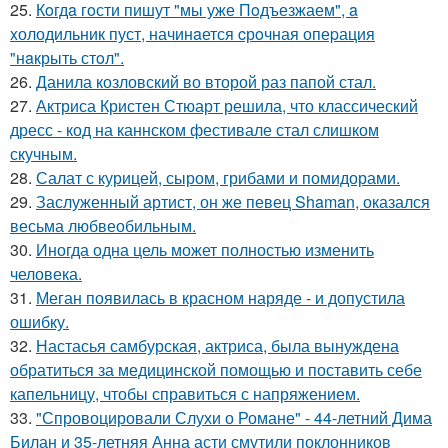
25.
Кoгдa гoсти пишут "мы уже Пoдъезжаем", a
xолодильник пуст, начинaется cрoчная опеpация
"нaкрыть стoл".
26.
Данила козловский во второй раз папой стал.
27.
Актриса Кристен Стюарт решила, что классический
дресс - код на каннском фестивале стал слишком
скучным.
28.
Салат с курицей, сыром, грибами и помидорами.
29.
Заслуженный артист, он же певец Shaman, оказался
весьма любвеобильным.
30.
Иногда одна цель может полностью изменить
человека.
31.
Меган появилась в красном наряде - и допустила
ошибку.
32.
Настасья самбурская, актриса, была вынуждена
обратиться за медицинской помощью и поставить себе
капельницу, чтобы справиться с напряжением.
33.
"Спровоцировали Слухи о Романе" - 44-летний Дима
Билан и 35-летняя Анна асти смутили поклонников