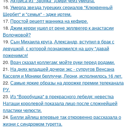
15.
Актриса из "Звонка" дэйви чейз умерла.
16.
Умерла звезда турецких сериалов "Клюквенный
Щербет" и "семья" - эдже иртем.
17.
Простой рецепт манника на кефире.
18.
Джим керри ушел от рене зеллвегер к анастасии
Волочковой?
19.
Сын Михаила круга, Александр, вступил в брак с
девушкой, с которой познакомился на шоу "давай
поженимся!
20.
Врач сказал коллегам: мойте руки перед родами.
21.
На днях младшей дочери экс - супругов Венсана
Касселя и Моники беллуччи, Леони, исполнилось 16 лет.
22.
Самые яркие образы на дорожке премии телеканала
РУ.
23.
Из "Воробушка" в прекрасного лебедя: невестка
Наташи королевой показала лицо после сложнейшей
пластики челюсти.
24.
Билли айлиш впервые так откровенно рассказала о
жизни с синдромом туретта.