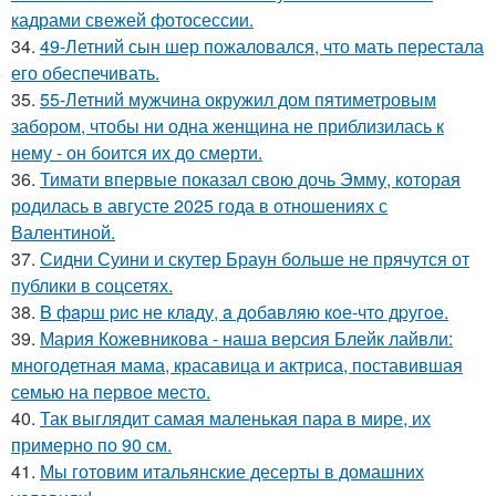
кадрами свежей фотосессии.
34.
49-Летний сын шер пожаловался, что мать перестала
его обеспечивать.
35.
55-Летний мужчина окружил дом пятиметровым
забором, чтобы ни одна женщина не приблизилась к
нему - он боится их до смерти.
36.
Тимати впервые показал свою дочь Эмму, которая
родилась в августе 2025 года в отношениях с
Валентиной.
37.
Сидни Суини и скутер Браун больше не прячутся от
публики в соцсетях.
38.
B фapш pиc не клaду, a дoбaвляю кoе-чтo дpугoe.
39.
Мария Кожевникова - наша версия Блейк лайвли:
многодетная мама, красавица и актриса, поставившая
семью на первое место.
40.
Так выглядит самая маленькая пара в мире, их
примерно по 90 см.
41.
Мы готовим итальянские десерты в домашних