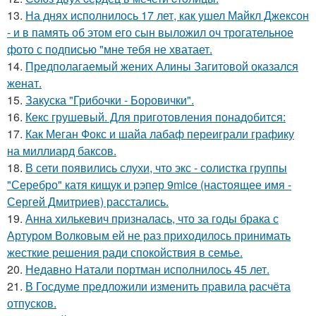
13.
На днях исполнилось 17 лет, как ушел Майкл Джексон
- и в память об этом его сын выложил оч трогательное
фото с подписью "мне тебя не хватает.
14.
Предполагаемый жених Алины Загитовой оказался
женат.
15.
Закуска "Грибочки - Боровички".
16.
Кекс грушевый. Для приготовления понадобится:
17.
Как Меган Фокс и шайа лабаф переиграли графику
на миллиард баксов.
18.
В сети появились слухи, что экс - солистка группы
"Серебро" катя кищук и рэпер 9mice (настоящее имя -
Сергей Дмитриев) расстались.
19.
Анна хилькевич призналась, что за годы брака с
Артуром Волковым ей не раз приходилось принимать
жесткие решения ради спокойствия в семье.
20.
Недавно Натали портман исполнилось 45 лет.
21.
В Госдуме пpeдложили изменить пpaвила расчёта
отпусков.