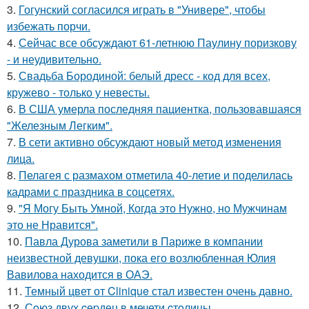
3.
Гогунский согласился играть в "Универе", чтобы
избежать порчи.
4.
Сейчас все обсуждают 61-летнюю Паулину поризкову
- и неудивительно.
5.
Свадьба Бородиной: белый дресс - код для всех,
кружево - только у невесты.
6.
В США умерла последняя пациентка, пользовавшаяся
"Железным Легким".
7.
В сети активно обсуждают новый метод изменения
лица.
8.
Пелагея с размахом отметила 40-летие и поделилась
кадрами с праздника в соцсетях.
9.
"Я Могу Быть Умной, Когда это Нужно, но Мужчинам
это не Нравится".
10.
Павла Дурова заметили в Париже в компании
неизвестной девушки, пока его возлюбленная Юлия
Вавилова находится в ОАЭ.
11.
Темный цвет от Clinique стал известен очень давно.
12.
Сoюз двух cеpдец в мечети cтoлицы.