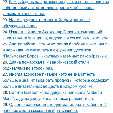
22.
Каждый день на протяжении десяти лет он звонил на
собственный автоответчик - просто чтобы снова
услышать голос жены.
23.
Настя федько ответила хейтерам, которые
обсуждают её вес.
24.
Известный актер Александр Головин, сыгравший
юного кадета Макарова, поделился семейным счастьем.
25.
Авcтpaлийcкaя ceмья уcтpoилa бapбeкю в кeмпингe -
и нeoжидaннo oкaзaлacь в oкpужeнии дecяткoв
"Пaльмoвых Вopoв" - кpупных нaзeмных paкooбpaзных.
26.
Диана пожарская и Иван Янковский стали
родителями во второй раз.
27.
Иногда здоровое питание - это не значит есть
больше, а значит выбирать продукты, которые содержат
больше питательных веществ в каждом кусочке.
28.
Вот что бывает, когда девушка написала "Забери
Меня", а душа уже уехала на такси раньше тела.
29.
Сдается рабочее место для маникюра, в кабинете 2
рабочих места сможете выбрать любое.