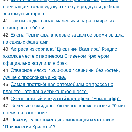
превращает голливудскую сказку в родную и до боли
знакомую историю.
41.
Так выглядит самая маленькая пара в мире, их
примерно по 90 см.
42.
Елена Темникова впервые за долгое время вышла
на связь с фанатами.
43.
Актриса из сериала "Дневники Вампира" Кэндис
аккола вместе с партнером Стивеном Крюгером
официально вступили в брак.
44.
Отварное мяско. 1200-2000 г свинины без костей,
лучше с прослойками жирка.
45.
Самая протяжённая автомобильная трасса на
планете - это панамериканское шоссе.
46.
Очень нежный и вкусный картофель "Романофф".
47.
Вяленые помидоры. Активное время готовки 20 мин+
время на запекание.
48.
Почему существует дискриминация и что такое
"Привилегии Красоты"?