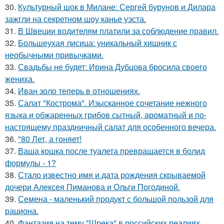
30.
Культурный шок в Милане: Сергей бурунов и Дилара
зажгли на секретном шоу канье уэста.
31.
В Швеции водителям платили за соблюдение правил.
32.
Большеухая лисица: уникальный хищник с
необычными привычками.
33.
Свадьбы не будет: Ирина Дубцова бросила своего
жениха.
34.
Иван золо теперь в отношениях.
35.
Салат "Кострома". Изысканное сочетание нежного
языка и обжаренных грибов сытный, ароматный и по-
настоящему праздничный салат для особенного вечера.
36.
"80 Лет, а гоняет!
37.
Ваша кошка после туалета превращается в болид
формулы - 1?
38.
Стало известно имя и дата рождения скрываемой
дочери Алексея Пиманова и Ольги Погодиной.
39.
Семена - маленький продукт с большой пользой для
рациона.
40.
Фантазия на тему "Шрека" в российских реалиях