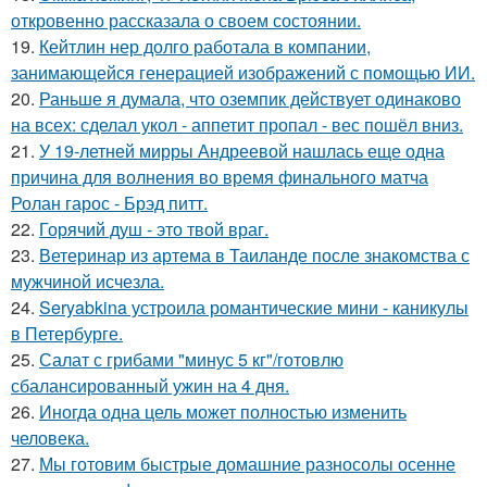
откровенно рассказала о своем состоянии.
19.
Кейтлин нер долго работала в компании,
занимающейся генерацией изображений с помощью ИИ.
20.
Раньше я думала, что оземпик действует одинаково
на всех: сделал укол - аппетит пропал - вес пошёл вниз.
21.
У 19-летней мирры Андреевой нашлась еще одна
причина для волнения во время финального матча
Ролан гарос - Брэд питт.
22.
Горячий душ - это твой враг.
23.
Ветеринар из артема в Таиланде после знакомства с
мужчиной исчезла.
24.
Seryabkina устроила романтические мини - каникулы
в Петербурге.
25.
Салат с грибами "минус 5 кг"/готовлю
сбалансированный ужин на 4 дня.
26.
Иногда одна цель может полностью изменить
человека.
27.
Мы готовим быстрые домашние разносолы осенне