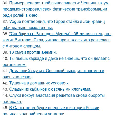
36.
Пример невероятной выносливости: Ченнинг татум
продемонстрировал свои физические трансформации
ради ролей в кино.
37.
Vogue подтвердил, что Гарри стайлз и Зои кравиц
официально помолвлены.
38.
"Сообщила о Разводе с Мужем" - 35-летняя стендап -
комик Виктория Складчикова призналась, что развелась
с Антоном слепцом.
39.
10 смузи против анемии.
40.
Ты пьёшь каркаде и даже не знаешь, что он делает с
организмом.
41.
Домашний смузи с Овсянкой выходит экономно и
очень полезно.
42.
Тушенка в домашних условиях.
43.
Оладьи из кабачков с овсяными хлопьями.
44.
Слухи вокруг анастасия решетова снова обороты
набирают.
45.
В Санкт-петербурге впервые в истории России
родилась однояйцевая четверня.