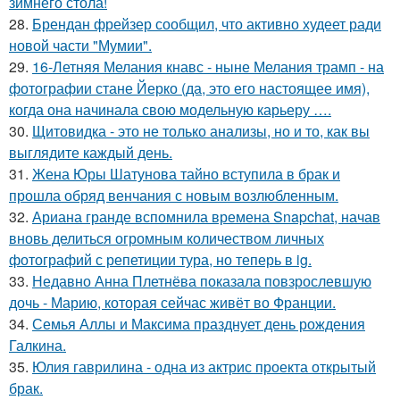
зимнего стола!
28.
Брендан фрейзер сообщил, что активно худеет ради
новой части "Мумии".
29.
16-Летняя Мелания кнавс - ныне Мелания трамп - на
фотографии стане Йерко (да, это его настоящее имя),
когда она начинала свою модельную карьеру ….
30.
Щитовидка - это не только анализы, но и то, как вы
выглядите каждый день.
31.
Жена Юры Шатунова тайно вступила в брак и
прошла обряд венчания с новым возлюбленным.
32.
Ариана гранде вспомнила времена Snapchat, начав
вновь делиться огромным количеством личных
фотографий с репетиции тура, но теперь в ig.
33.
Недавно Анна Плетнёва показала повзрослевшую
дочь - Марию, которая сейчас живёт во Франции.
34.
Семья Аллы и Максима празднует день рождения
Галкина.
35.
Юлия гаврилина - одна из актрис проекта открытый
брак.