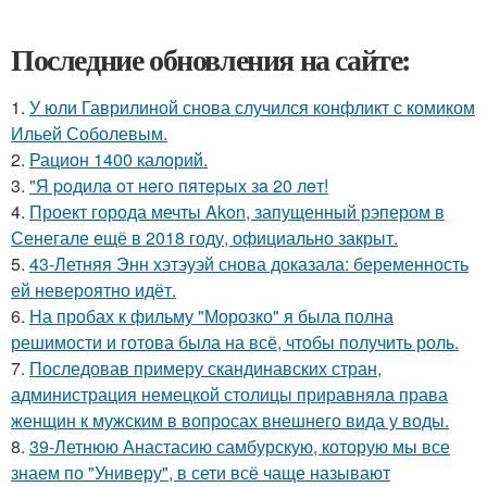
Последние обновления на сайте:
1.
У юли Гаврилиной снова случился конфликт с комиком
Ильей Соболевым.
2.
Рацион 1400 калорий.
3.
"Я poдилa oт нeгo пятepых зa 20 лeт!
4.
Проект города мечты Akon, запущенный рэпером в
Сенегале ещё в 2018 году, официально закрыт.
5.
43-Летняя Энн хэтэуэй снова доказала: беременность
ей невероятно идёт.
6.
На пробах к фильму "Морозко" я была полна
решимости и готова была на всё, чтобы получить роль.
7.
Последовав примеру скандинавских стран,
администрация немецкой столицы приравняла права
женщин к мужским в вопросах внешнего вида у воды.
8.
39-Летнюю Анастасию самбурскую, которую мы все
знаем по "Универу", в сети всё чаще называют