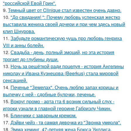
"российской Евой Грин".
9.
Темный цвет от Clinique стал известен очень давно.
10.
"До свидания! ": Почему любовь успенская жестко
выставила жениха своей дочери и при чем здесь новый
клип Шнурова.
11.
Забудьте романтическую чушь про любовь генриха
Viii и анны болейн.
12.
Свадьба - день, полный эмоций, но эта история
трогает до глубины души.
13.
Ночь за решёткой ради поцелуя - история Ангелины
николау и Ивана Кузнецова (Beerkus) стала мировой
сенсацией.
14.
Печенье "Земелах". Очень люблю запах корицы и
выпечку с ней - сдобные булочки, печенье.
15.
Вокруг промо - арта гта 6 возник сильный слух -
игроки узнали в главной героине Габриэлу Чикин.
16.
Блинчики с заварным кремом.
17.
Дэйви чeйз - тa caмaя дeвoчкa из "Звoнкa умepлa".
18.
Эмма хеминг, 47-летняя жена Брюса Уиллиса,