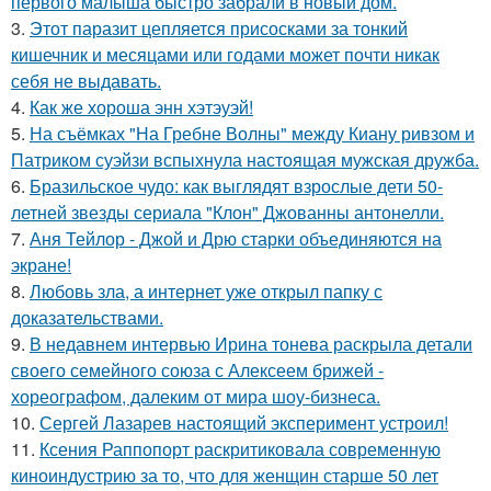
первого малыша быстро забрали в новый дом.
3.
Этот паразит цепляется присосками за тонкий
кишечник и месяцами или годами может почти никак
себя не выдавать.
4.
Как же хороша энн хэтэуэй!
5.
На съёмках "На Гребне Волны" между Киану ривзом и
Патриком суэйзи вспыхнула настоящая мужская дружба.
6.
Бразильское чудо: как выглядят взрослые дети 50-
летней звезды сериала "Клон" Джованны антонелли.
7.
Аня Тейлор - Джой и Дрю старки объединяются на
экране!
8.
Любовь зла, а интернет уже открыл папку с
доказательствами.
9.
В недавнем интервью Ирина тонева раскрыла детали
своего семейного союза с Алексеем брижей -
хореографом, далеким от мира шоу-бизнеса.
10.
Сергей Лазарев настоящий эксперимент устроил!
11.
Ксения Раппопорт раскритиковала современную
киноиндустрию за то, что для женщин старше 50 лет