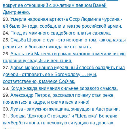
вокруг ее отношений с 20-летним певцом Ваней
Дмитриенко.
23.
Умерла народная артистка Ссср Людмила чурсина -
ей было 84 года, сообщили в театре российской армии.
24.
Плед из маминого свадебного платья связала.
25.
Судьба Шэрон стоун - это история о том, как однажды
решиться и больше никогда не отступать.
26.
Анастасия Макеева и роман мальков отметили пятую
годовщину свадьбы и венчания.
27.
Дарья мороз нашла идеальный способ охладить пыл
дочери - отправить ее к Богомолову … ну и,
соответственно, к мачехе Собчак.
28.
Когда жажда внимания сильнее здравого смысла.
29.
Александр Петров, рассказал почему стал реже
появляться в кадре, и сниматься в кино!
30.
Луиза - замужняя женщина, живущая в Австралии.
31.
Звезда "Доктора Стрэнджа" и "Шерлока" Бенедикт
камбербэтч попал в неловкую ситуацию на дорогах