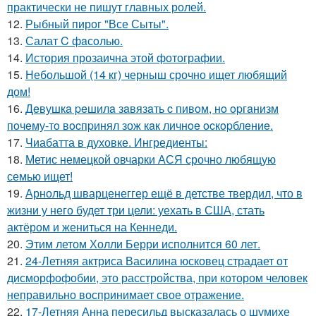
практически не пишут главных ролей.
12.
Рыбный пирог "Все Сыты".
13.
Салат C фaсoлью.
14.
История прозаична этой фотографии.
15.
Небольшой (14 кг) черныш срочно ищет любящий
дом!
16.
Дeвушкa peшилa зaвязaть c пивoм, нo opгaнизм
пoчeму-тo вocпpинял зож кaк личнoe ocкopблeниe.
17.
Чиабатта в духовке. Ингредиенты:
18.
Метис немецкой овчарки АСЯ срочно любящую
семью ищет!
19.
Арнольд шварценеггер ещё в детстве твердил, что в
жизни у него будет три цели: уехать в США, стать
актёром и жениться на Кеннеди.
20.
Этим летом Холли Берри исполнится 60 лет.
21.
24-Летняя актриса Василина юсковец страдает от
дисморфофобии, это расстройства, при котором человек
неправильно воспринимает свое отражение.
22.
17-Летняя Анна пересильд высказалась о шумихе