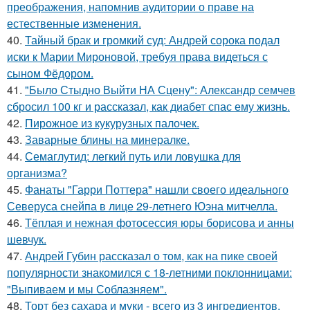
преображения, напомнив аудитории о праве на
естественные изменения.
40.
Тайный брак и громкий суд: Андрей сорока подал
иски к Марии Мироновой, требуя права видеться с
сыном Фёдором.
41.
"Было Стыдно Выйти НА Сцену": Александр семчев
сбросил 100 кг и рассказал, как диабет спас ему жизнь.
42.
Пирожное из кукурузных палочек.
43.
Заварные блины на минералке.
44.
Семаглутид: легкий путь или ловушка для
организма?
45.
Фанаты "Гарри Поттера" нашли своего идеального
Северуса снейпа в лице 29-летнего Юэна митчелла.
46.
Тёплая и нежная фотосессия юры борисова и анны
шевчук.
47.
Андрей Губин рассказал о том, как на пике своей
популярности знакомился с 18-летними поклонницами:
"Выпиваем и мы Соблазняем".
48.
Торт без сахара и муки - всего из 3 ингредиентов.