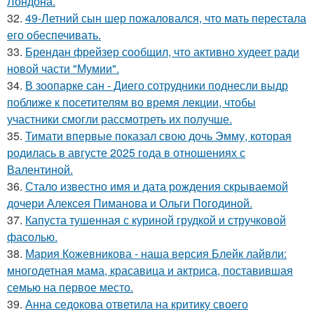
Лондона.
32.
49-Летний сын шер пожаловался, что мать перестала
его обеспечивать.
33.
Брендан фрейзер сообщил, что активно худеет ради
новой части "Мумии".
34.
В зоопарке сан - Диего сотрудники поднесли выдр
поближе к посетителям во время лекции, чтобы
участники смогли рассмотреть их получше.
35.
Тимати впервые показал свою дочь Эмму, которая
родилась в августе 2025 года в отношениях с
Валентиной.
36.
Стало известно имя и дата рождения скрываемой
дочери Алексея Пиманова и Ольги Погодиной.
37.
Капуста тушенная с куриной грудкой и стручковой
фасолью.
38.
Мария Кожевникова - наша версия Блейк лайвли:
многодетная мама, красавица и актриса, поставившая
семью на первое место.
39.
Анна седокова ответила на критику своего