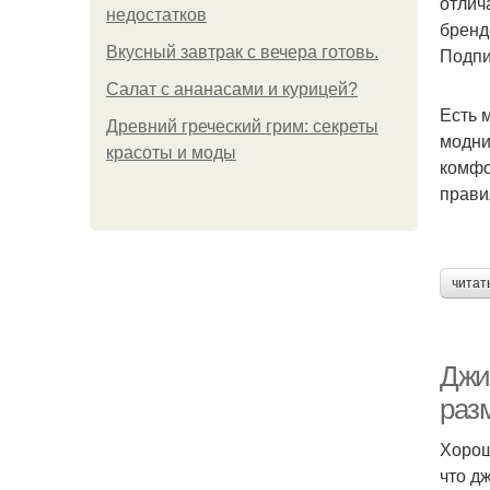
отлич
недостатков
бренд
Вкусный завтрак с вечера готовь.
Подпи
Салат с ананасами и курицей?
Есть 
Древний греческий грим: секреты
модни
красоты и моды
комфо
прави
читат
Джи
раз
Хорош
что д