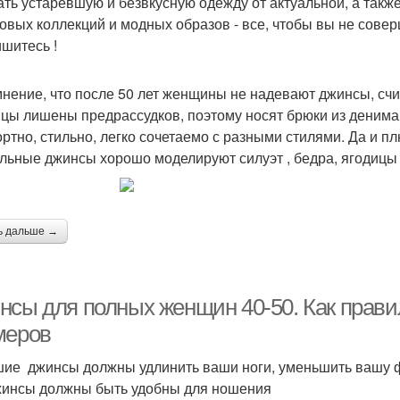
ать устаревшую и безвкусную одежду от актуальной, а такж
овых коллекций и модных образов - все, чтобы вы не сове
шитесь !
мнение, что после 50 лет женщины не надевают джинсы, сч
цы лишены предрассудков, поэтому носят брюки из денима ч
ртно, стильно, легко сочетаемо с разными стилями. Да и пл
льные джинсы хорошо моделируют силуэт , бедра, ягодицы 
ь дальше →
нсы для полных женщин 40-50. Как прав
меров
ие джинсы должны удлинить ваши ноги, уменьшить вашу фи
жинсы должны быть удобны для ношения