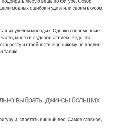
е подбирать любую вещь по фигуре. Обзор
ршали модных ошибок и удивляли своим вкусом.
итая их уделом молодых. Однако современные
асто, много и с удовольствием. Ведь это
юс к росту и стройности еще никому не вредил:
и талию.
ильно выбрать джинсы больших
гуру и спрятать лишний вес. Самое главное,