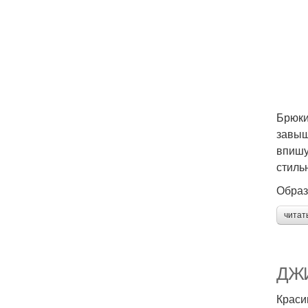
Брюки
завыш
впишу
стиль
Образ
читат
ДЖИ
Краси