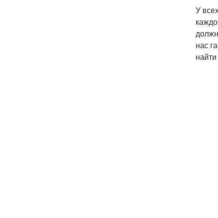
У все
каждо
должн
нас г
найти