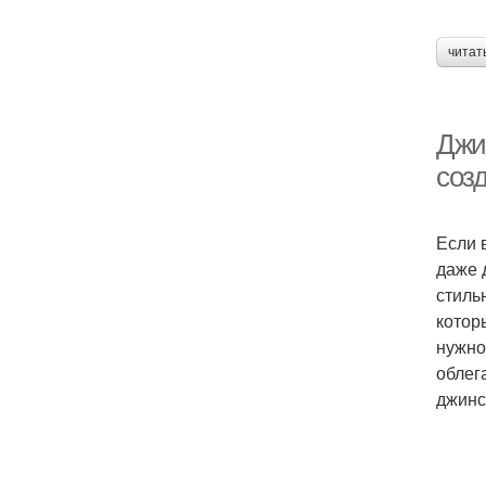
читат
Джи
соз
Если 
даже 
стиль
котор
нужно
облег
джинс