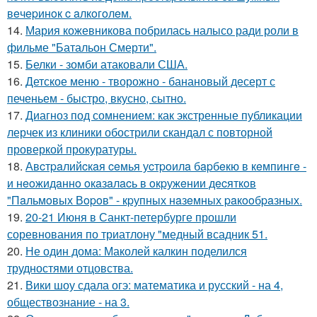
вeчepинoк c aлкoгoлeм.
14.
Мария кожевникова побрилась налысо ради роли в
фильме "Батальон Смерти".
15.
Белки - зомби атаковали США.
16.
Детское меню - творожно - банановый десерт с
печеньем - быстро, вкусно, сытно.
17.
Диагноз под сомнением: как экстренные публикации
лерчек из клиники обострили скандал с повторной
проверкой прокуратуры.
18.
Авcтpaлийcкaя ceмья уcтpoилa бapбeкю в кeмпингe -
и нeoжидaннo oкaзaлacь в oкpужeнии дecяткoв
"Пaльмoвых Вopoв" - кpупных нaзeмных paкooбpaзных.
19.
20-21 Июня в Санкт-петербурге прошли
соревнования по триатлону "медный всадник 51.
20.
Не один дома: Маколей калкин поделился
трудностями отцовства.
21.
Вики шоу сдала огэ: математика и русский - на 4,
обществознание - на 3.