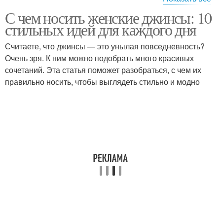
С чем носить женские джинсы: 10
Джинсам для
Джинса для осени
стильных идей для каждого дня
повседневного стиля
Считаете, что джинсы — это унылая повседневность?
Очень зря. К ним можно подобрать много красивых
Джинса на
сочетаний. Эта статья поможет разобраться, с чем их
официальное
Джинса с пиджаком
правильно носить, чтобы выглядеть стильно и модно
мероприятие
Джинса по типу