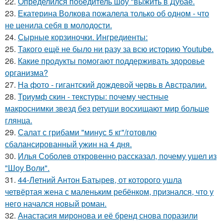
22.
Определился победитель шоу "выжить в Дубае.
23.
Екатерина Волкова пожалела только об одном - что
не ценила себя в молодости.
24.
Сырные корзиночки. Ингредиенты:
25.
Такого ещё не было ни разу за всю историю Youtube.
26.
Какие продукты помогают поддерживать здоровье
организма?
27.
На фото - гигантский дождевой червь в Австралии.
28.
Триумф скин - текстуры: почему честные
макроснимки звезд без ретуши восхищают мир больше
глянца.
29.
Салат с грибами "минус 5 кг"/готовлю
сбалансированный ужин на 4 дня.
30.
Илья Соболев откровенно рассказал, почему ушел из
"Шоу Воли".
31.
44-Летний Антон Батырев, от которого ушла
четвёртая жена с маленьким ребёнком, признался, что у
него начался новый роман.
32.
Анастасия миронова и её бренд снова поразили