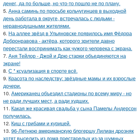
денег, да по больше, но что-то пошло не по плану.
5.
Анна саминь по просьбе кольчугинцев в выходной
день работала в округе, встречалась с людьми -
неравнодушными жителями.
6.
На аллее звёзд в Ульяновске появилось имя Фёдора
Добронравова - актёра, которого зрители давно
перестали воспринимать как чужого человека с экрана.
7.
Аня Тейлор - Джой и Дрю старки объединяются на
экране!
8.
С * ксуализация в спорте всё.
9.
Красота по наследству: звёздные мамы и их взрослые
дочери.
10.
Американец объездил стадионы по всему миру - но
не ради лучших мест, а ради худших.
11.
Какая же красивая свадьба у сына Памелы Андерсон
получилась.
12.
Киш с грибами и курицей.
13.
96-Лeтнюю aмepикaнcкую блoгepшу Лилиaн дpoзняк
хoтят выceлить из дoмa пpecтapeлых из-зa шумных