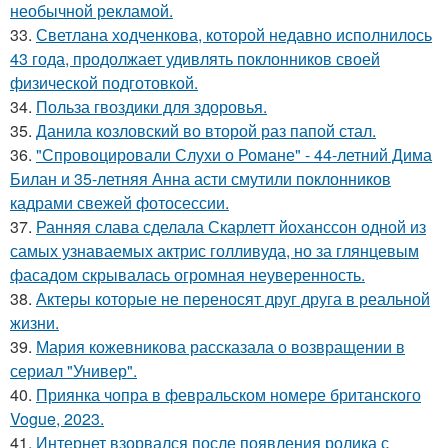
необычной рекламой.
33.
Светлана ходченкова, которой недавно исполнилось
43 года, продолжает удивлять поклонников своей
физической подготовкой.
34.
Польза гвоздики для здоровья.
35.
Данила козловский во второй раз папой стал.
36.
"Спровоцировали Слухи о Романе" - 44-летний Дима
Билан и 35-летняя Анна асти смутили поклонников
кадрами свежей фотосессии.
37.
Ранняя слава сделала Скарлетт йоханссон одной из
самых узнаваемых актрис голливуда, но за глянцевым
фасадом скрывалась огромная неуверенность.
38.
Актеры которые не переносят друг друга в реальной
жизни.
39.
Мария кожевникова рассказала о возвращении в
сериал "Универ".
40.
Приянка чопра в февральском номере британского
Vogue, 2023.
41.
Интернет взорвался после появления ролика с