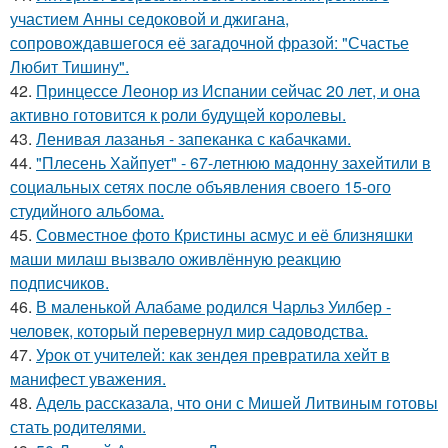
участием Анны седоковой и джигана,
сопровождавшегося её загадочной фразой: "Счастье
Любит Тишину".
42.
Принцессе Леонор из Испании сейчас 20 лет, и она
активно готовится к роли будущей королевы.
43.
Ленивая лазанья - запеканка с кабачками.
44.
"Плесень Хайпует" - 67-летнюю мадонну захейтили в
социальных сетях после объявления своего 15-ого
студийного альбома.
45.
Совместное фото Кристины асмус и её близняшки
маши милаш вызвало оживлённую реакцию
подписчиков.
46.
В маленькой Алабаме родился Чарльз Уилбер -
человек, который перевернул мир садоводства.
47.
Урок от учителей: как зендея превратила хейт в
манифест уважения.
48.
Адель рассказала, что они с Мишей Литвиным готовы
стать родителями.