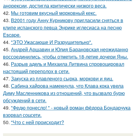
анорексии, достигла критически низкого веса.
42.
Мы готовим вкусный морковный кекс.
43.
В2001 году Анну Курникову пригласили сняться в
клипе испанского певца Энрике иглесиаса на песню
Escape.
44.
"ЭТО Ужасающе И Разрушительно".
45.
Андрей Аршавин и Юлия Барановская неожиданно
воссоединились, чтобы отметить 18-летие дочери Яны.
46.
Разрыв адель и Михаила Литвина спровоцировал
настоящий переполох в сети.
47.
Закуска из плавленого сырка, моркови и яиц.
48.
Сабина хайрова намекнула, что Клава кока увела
Диму Масленникова из отношений, что вызвало бурю
обсуждений в сети.
49.
"Федю понесло! " - новый роман фёдора Бондарчука
взорвал соцсети.
50.
"Что с ней происходит?