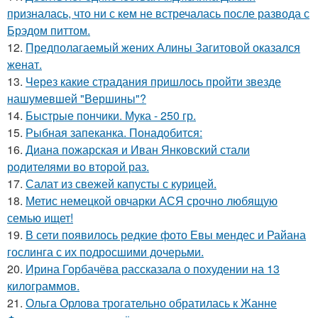
призналась, что ни с кем не встречалась после развода с
Брэдом питтом.
12.
Предполагаемый жених Алины Загитовой оказался
женат.
13.
Через какие страдания пришлось пройти звезде
нашумевшей "Вершины"?
14.
Быстрые пончики. Мука - 250 гр.
15.
Рыбная запеканка. Понадобится:
16.
Диана пожарская и Иван Янковский стали
родителями во второй раз.
17.
Салат из свежей капусты с курицей.
18.
Метис немецкой овчарки АСЯ срочно любящую
семью ищет!
19.
В сети появилось редкие фото Евы мендес и Райана
гослинга с их подросшими дочерьми.
20.
Ирина Горбачёва рассказала о похудении на 13
килограммов.
21.
Ольга Орлова трогательно обратилась к Жанне