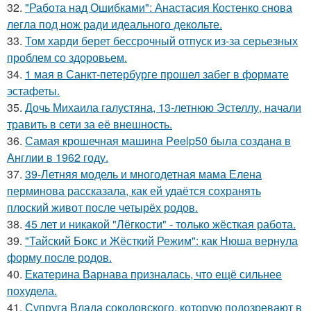
32.
"Работа над Ошибками": Анастасия Костенко снова
легла под нож ради идеального декольте.
33.
Том харди берет бессрочный отпуск из-за серьезных
проблем со здоровьем.
34.
1 мая в Санкт-петербурге прошел забег в формате
эстафеты.
35.
Дочь Михаила галустяна, 13-летнюю Эстеллу, начали
травить в сети за её внешность.
36.
Самая крошечная машинa Peelp50 была созданa в
Англии в 1962 году.
37.
39-Летняя модель и многодетная мама Елена
перминова рассказала, как ей удаётся сохранять
плоский живот после четырёх родов.
38.
45 лет и никакой "Лёгкости" - только жёсткая работа.
39.
"Тайский Бокс и Жёсткий Режим": как Нюша вернула
форму после родов.
40.
Екатерина Варнава призналась, что ещё сильнее
похудела.
41.
Супруга Влада соколовского, которую подозревают в