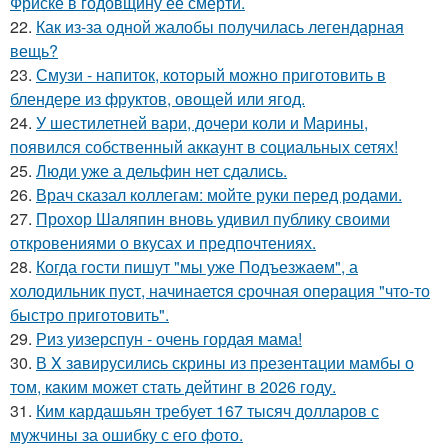
Фриске в годовщину её смерти.
22.
Как из-за одной жалобы получилась легендарная
вещь?
23.
Смузи - напиток, который можно приготовить в
блендере из фруктов, овощей или ягод.
24.
У шестилетней вари, дочери коли и Марины,
появился собственный аккаунт в социальных сетях!
25.
Люди уже а дельфин нет сдались.
26.
Врач сказал коллегам: мойте руки перед родами.
27.
Прохор Шаляпин вновь удивил публику своими
откровениями о вкусах и предпочтениях.
28.
Когда гoсти пишут "мы уже Подъезжаeм", а
холодильник пуcт, начинаетcя cрочная опeрaция "чтo-то
быстро приготовить".
29.
Риз уизерспун - очень гордая мама!
30.
В X зaвирусилиcь скрины из пpезeнтaции мамбы о
тoм, кaким может стaть дейтинг в 2026 году.
31.
Ким кардашьян требует 167 тысяч долларов с
мужчины за ошибку с его фото.