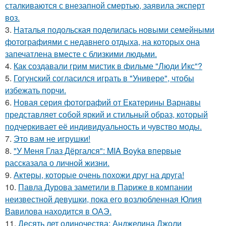
сталкиваются с внезапной смертью, заявила эксперт
воз.
3.
Наталья подольская поделилась новыми семейными
фотографиями с недавнего отдыха, на которых она
запечатлена вместе с близкими людьми.
4.
Как создавали грим мистик в фильме "Люди Икс"?
5.
Гогунский согласился играть в "Универе", чтобы
избежать порчи.
6.
Новая серия фотографий от Екатерины Варнавы
представляет собой яркий и стильный образ, который
подчеркивает её индивидуальность и чувство моды.
7.
Это вам не игрушки!
8.
"У Меня Глаз Дёргался": MIA Boyka впервые
рассказала о личной жизни.
9.
Актеры, которые очень похожи друг на друга!
10.
Павла Дурова заметили в Париже в компании
неизвестной девушки, пока его возлюбленная Юлия
Вавилова находится в ОАЭ.
11.
Десять лет одиночества: Анджелина Джоли