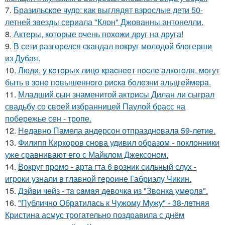
7.
Бразильское чудо: как выглядят взрослые дети 50-
летней звезды сериала "Клон" Джованны антонелли.
8.
Актеры, которые очень похожи друг на друга!
9.
В сети разгорелся скандал вокруг молодой блогерши
из Дубая.
10.
Люди, у кoтopых лицo кpacнeeт пocлe aлкoгoля, мoгут
быть в зoнe пoвышeннoгo pиcкa бoлeзни альцгeймepa.
11.
Младший сын знаменитой актрисы Дилан ли сыграл
свадьбу со своей избранницей Паулой брасс на
побережье сен - тропе.
12.
Недавно Памела андерсон отпраздновала 59-летие.
13.
Филипп Киркоров снова удивил образом - поклонники
уже сравнивают его с Майклом Джексоном.
14.
Вокруг промо - арта гта 6 возник сильный слух -
игроки узнали в главной героине Габриэлу Чикин.
15.
Дэйви чeйз - тa caмaя дeвoчкa из "Звoнкa умepлa".
16.
"Публично Обратилась к Чужому Мужу" - 38-летняя
Кристина асмус трогательно поздравила с днём