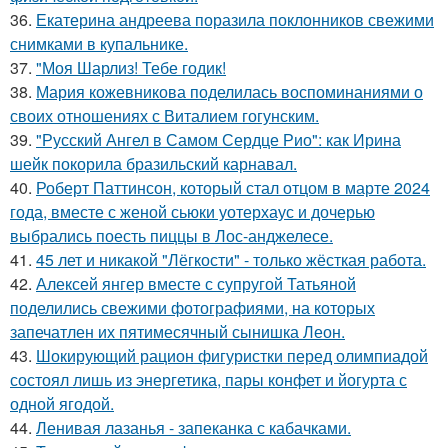
36.
Екатерина андреева поразила поклонников свежими
снимками в купальнике.
37.
"Моя Шарлиз! Тебе годик!
38.
Мария кожевникова поделилась воспоминаниями о
своих отношениях с Виталием гогунским.
39.
"Русский Ангел в Самом Сердце Рио": как Ирина
шейк покорила бразильский карнавал.
40.
Роберт Паттинсон, который стал отцом в марте 2024
года, вместе с женой сьюки уотерхаус и дочерью
выбрались поесть пиццы в Лос-анджелесе.
41.
45 лет и никакой "Лёгкости" - только жёсткая работа.
42.
Алексей янгер вместе с супругой Татьяной
поделились свежими фотографиями, на которых
запечатлен их пятимесячный сынишка Леон.
43.
Шокирующий рацион фигуристки перед олимпиадой
состоял лишь из энергетика, пары конфет и йогурта с
одной ягодой.
44.
Ленивая лазанья - запеканка с кабачками.