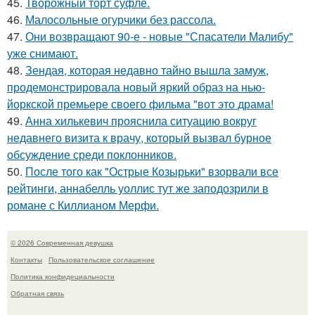
45.
Творожный торт суфле.
46.
Малосольные огурчики без рассола.
47.
Они возвращают 90-е - новые "Спасатели Малибу"
уже снимают.
48.
Зендая, которая недавно тайно вышла замуж,
продемонстрировала новый яркий образ на нью-
йоркской премьере своего фильма "вот это драма!
49.
Анна хилькевич прояснила ситуацию вокруг
недавнего визита к врачу, который вызвал бурное
обсуждение среди поклонников.
50.
После того как "Острые Козырьки" взорвали все
рейтинги, аннабелль уоллис тут же заподозрили в
романе с Киллианом Мерфи.
© 2026 Современная девушка
Контакты
Пользовательское соглашение
Политика конфидециальности
Обратная связь