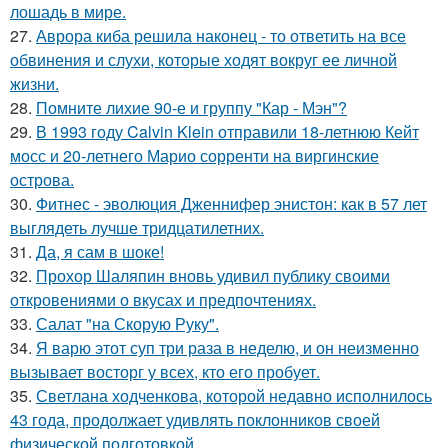
лошадь в мире.
27.
Аврора киба решила наконец - то ответить на все
обвинения и слухи, которые ходят вокруг ее личной
жизни.
28.
Помните лихие 90-е и группу "Кар - Мэн"?
29.
В 1993 году Calvin Klein отправили 18-летнюю Кейт
мосс и 20-летнего Марио сорренти на виргинские
острова.
30.
Фитнес - эволюция Дженнифер энистон: как в 57 лет
выглядеть лучше тридцатилетних.
31.
Да, я сам в шоке!
32.
Прохор Шаляпин вновь удивил публику своими
откровениями о вкусах и предпочтениях.
33.
Салат "на Скорую Руку".
34.
Я варю этот суп три раза в неделю, и он неизменно
вызывает восторг у всех, кто его пробует.
35.
Светлана ходченкова, которой недавно исполнилось
43 года, продолжает удивлять поклонников своей
физической подготовкой.