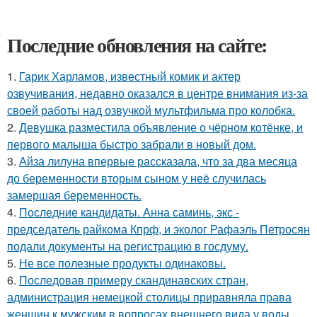
Последние обновления на сайте:
1.
Гарик Харламов, известный комик и актер
озвучивания, недавно оказался в центре внимания из-за
своей работы над озвучкой мультфильма про колобка.
2.
Девушка разместила объявление о чёрном котёнке, и
первого малыша быстро забрали в новый дом.
3.
Айза лилуна впервые рассказала, что за два месяца
до беременности вторым сыном у неё случилась
замершая беременность.
4.
Последние кандидаты. Анна саминь, экс -
председатель райкома Кпрф, и эколог Рафаэль Петросян
подали документы на регистрацию в госдуму.
5.
Не все полезные продукты одинаковы.
6.
Последовав примеру скандинавских стран,
администрация немецкой столицы приравняла права
женщин к мужским в вопросах внешнего вида у воды.