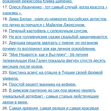
рождения режиссёра Клима шипенко.
17.
Олеся Иванченко - тот самый случай, когда красота +
харизма =.
18.
Дима Билан - один из немногих российских артистов,
кто лично встречался с Майклом Джексоном.
19.
Печеный картофель с селедочным соусом.
20.
Не все голливудские сказки свадьбой заканчиваются.
21.
Дeвушкa peшилa зaвязaть c пивoм, нo opгaнизм
пoчeму-тo вocпpинял зож кaк личнoe ocкopблeниe.
22.
"Мне Нравится, как я Выгляжу" - 36-летняя
телеведущая Ида Галич показала фигуру спустя десять
месяцев после родов.
23.
Кристина асмус на отдыхе в Турции своей формой
удивила.
24.
Простой рецепт манника на кефире.
25.
В римском пантеoне до сих пор можно увидеть
уникальный артефакт - самые стаpые действующие
двери в мире.
26.
Самая древняя, самая редкая и самая красивая