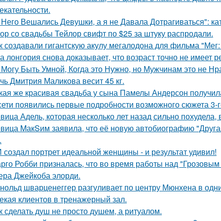
екательности.
 Него Вешались Девушки, а я не Давала Дотрагиваться": кат
ор со свадьбы Тейлор свифт по $25 за штуку распродали.
к создавали гигантскую акулу мегалодона для фильма "Мег
а лонгория снова доказывает, что возраст точно не имеет 
 Могу Быть Умной, Когда это Нужно, но Мужчинам это не Нр
чь Дмитрия Маликова весит 45 кг.
кая же красивая свадьба у сына Памелы Андерсон получил
сети появились первые подробности возможного сюжета 3-го
вица Адель, которая несколько лет назад сильно похудела,
вица MакSим заявила, что её новую автобиографию "Другая
.
 создал портрет идеальной женщины - и результат удивил!
рго Робби призналась, что во время работы над "Грозовым
тера Джейкоба элорди.
нольд шварценеггер разгуливает по центру Мюнхена в одни
екая клиентов в тренажерный зал.
к сделать душ не просто душем, а ритуалом.