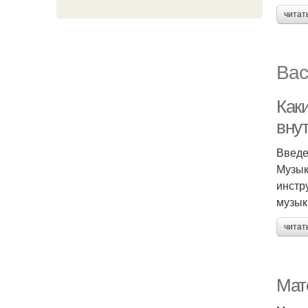
читат
Вас
Как
внут
Введ
Музык
инстр
музык
читат
Мат