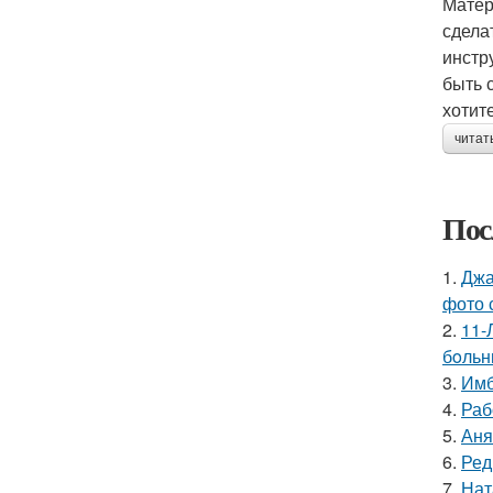
Матер
сдела
инстр
быть 
хотит
читат
Пос
1.
Джа
фото 
2.
11-
бoльн
3.
Имб
4.
Раб
5.
Аня
6.
Ред
7.
Нат