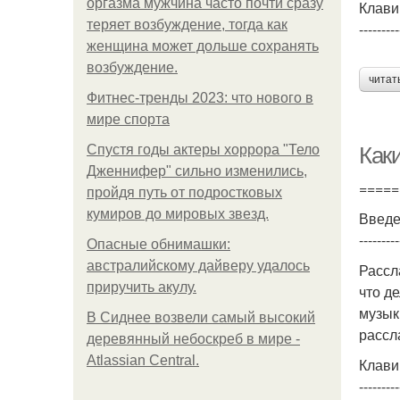
оргазма мужчина часто почти сразу
Клави
теряет возбуждение, тогда как
---------
женщина может дольше сохранять
возбуждение.
читат
Фитнес-тренды 2023: что нового в
мире спорта
Спустя годы актеры хоррора "Тело
Как
Дженнифер" сильно изменились,
=====
пройдя путь от подростковых
кумиров до мировых звезд.
Введ
---------
Опасные обнимашки:
австралийскому дайверу удалось
Рассл
приручить акулу.
что д
музык
В Сиднее возвели самый высокий
рассл
деревянный небоскреб в мире -
Atlassian Central.
Клави
---------