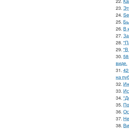
22.
Ка
23.
Эт
24.
Se
25.
Бь
26.
В 
27.
За
28.
"П
29.
"В
30.
58
виде.
31.
42
на пу
32.
Ин
33.
Ис
34.
"Д
35.
По
36.
Ос
37.
Не
38.
Ви