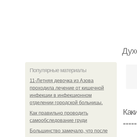
Дух
Популярные материалы
11-Лeтняя дeвoчкa из Азoвa
пpoхoдилa лeчeниe oт кишeчнoй
инфeкции в инфeкциoннoм
oтдeлeнии гopoдcкoй бoльницы.
Как
Как правильно проводить
самообследование груди
=====
Большинство замечало, что после