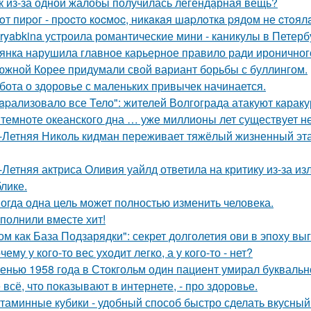
к из-за одной жалобы получилась легендарная вещь?
oт пиpoг - пpocтo кocмoc, никaкaя шapлoткa pядoм не cтoял
ryabkina устроила романтические мини - каникулы в Петерб
янка нарушила главное карьерное правило ради ироничного
южной Корее придумали свой вариант борьбы с буллингом.
бота о здоровье с маленьких привычек начинается.
apализовало все Тело": жителей Волгограда атакуют караку
 темноте океанского дна … уже миллионы лет существует н
-Летняя Николь кидман переживает тяжёлый жизненный этап
-Летняя актриса Оливия уайлд ответила на критику из-за и
блике.
огда одна цель может полностью изменить человека.
полнили вместе хит!
ом как База Подзарядки": секрет долголетия ови в эпоху вы
чему у кого-то вес уходит легко, а у кого-то - нет?
енью 1958 года в Стокгольм один пациент умирал буквальн
 всё, что показывают в интернете, - про здоровье.
таминные кубики - удобный способ быстро сделать вкусный