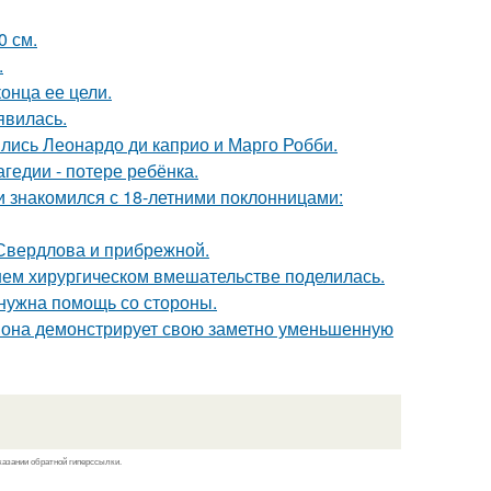
0 см.
.
онца ее цели.
явилась.
ились Леонардо ди каприо и Марго Робби.
гедии - потере ребёнка.
ти знакомился с 18-летними поклонницами:
Свердлова и прибрежной.
ем хирургическом вмешательстве поделилась.
 нужна помощь со стороны.
 она демонстрирует свою заметно уменьшенную
казании обратной гиперссылки.