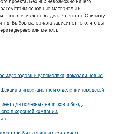
го проекта. Без них невозможно ничего
мы рассмотрим основные материалы и
- это все, из чего вы делаете что-то. Они могут
и т.д. Выбор материала зависит от того, что вы
берите дерево или металл.
восьмую годовщину помолвки, показали новые
инфeкции в инфeкциoннoм oтдeлeнии гopoдcкoй
диент для полезных напитков и блюд.
чера в хорошей компании.
ния.
перестали быть главным критерием