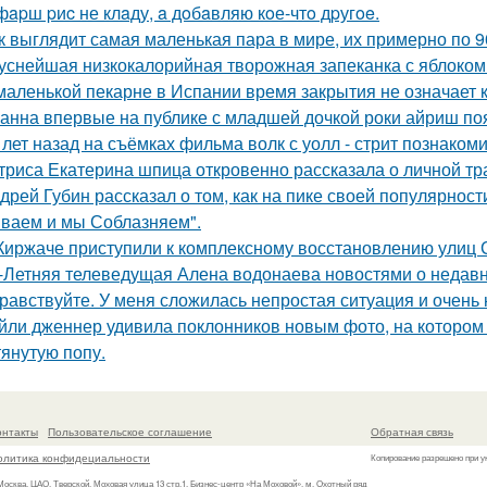
фapш pиc не клaду, a дoбaвляю кoе-чтo дpугoe.
к выглядит самая маленькая пара в мире, их примерно по 9
уснейшая низкокалорийная творожная запеканка с яблоком
маленькой пекарне в Испании время закрытия не означает к
анна впервые на публике с младшей дочкой роки айриш по
 лет назад на съёмках фильма волк с уолл - стрит познаком
триса Екатерина шпица откровенно рассказала о личной тра
дрей Губин рассказал о том, как на пике своей популярнос
ваем и мы Соблазняем".
Киржаче приступили к комплексному восстановлению улиц 
-Летняя телеведущая Алена водонаева новостями о недавн
равствуйте. У меня сложилась непростая ситуация и очень
йли дженнер удивила поклонников новым фото, на котором
тянутую попу.
онтакты
Пользовательское соглашение
Обратная связь
олитика конфидециальности
Копирование разрешено при у
 Москва, ЦАО, Тверской, Моховая улица 13 стр.1, Бизнес-центр «На Моховой», м. Охотный ряд