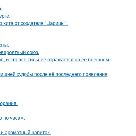
a.
урге.
 хита от создателя "Царицы".
рты.
евероятный союз.
, и это всё сильнее отражается на её внешнем
злишней худобы после её последнего появления
горания.
о по часам.
 и ароматный напиток.