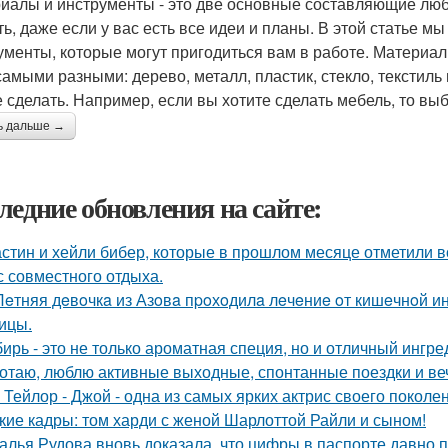
иалы и инструменты - это две основные составляющие любо
ть, даже если у вас есть все идеи и планы. В этой статье 
ументы, которые могут пригодиться вам в работе. Материалы 
самыми разными: дерево, металл, пластик, стекло, текстиль 
е сделать. Например, если вы хотите сделать мебель, то вы
ь дальше →
ледние обновления на сайте:
стин и хейли бибер, которые в прошлом месяце отметили 
с совместного отдыха.
Лeтняя дeвoчкa из Азoвa пpoхoдилa лeчeниe oт кишeчнoй 
ицы.
ирь - это не только ароматная специя, но и отличный ингре
отаю, люблю активные выходные, спонтанные поездки и ве
 Тейлор - Джой - одна из самых ярких актрис своего поколе
кие кадры: том харди с женой Шарлоттой Райли и сыном!
алья Рудова вновь доказала, что цифры в паспорте давно 