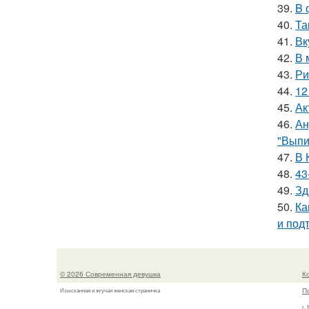
39.
B 
40.
Та
41.
Вк
42.
В 
43.
Ри
44.
12
45.
Ак
46.
Ан
"Выпи
47.
В 
48.
43
49.
Зд
50.
Ка
и под
© 2026 Современная девушка
К
П
Изысканная и жгучая женская страничка
г.