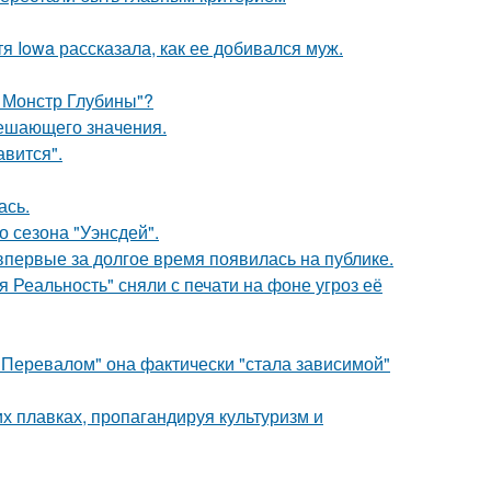
я Iowa рассказала, как ее добивался муж.
: Монстр Глубины"?
решающего значения.
авится".
ась.
 сезона "Уэнсдей".
 впервые за долгое время появилась на публике.
 Реальность" сняли с печати на фоне угроз её
 Перевалом" она фактически "стала зависимой"
х плавках, пропагандируя культуризм и