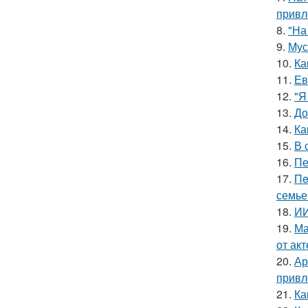
привл
8.
"На
9.
Мус
10.
Ка
11.
Ев
12.
"Я
13.
До
14.
Ка
15.
В 
16.
Пе
17.
Пe
семье
18.
ИИ
19.
Ма
от ак
20.
Ар
привл
21.
Ка