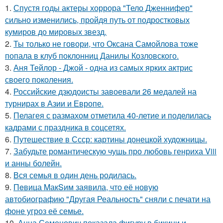
1.
Спустя годы актеры хоррора "Тело Дженнифер"
сильно изменились, пройдя путь от подростковых
кумиров до мировых звезд.
2.
Ты только не говори, что Оксана Самойлова тоже
попала в клуб поклонниц Данилы Козловского.
3.
Аня Тейлор - Джой - одна из самых ярких актрис
своего поколения.
4.
Российские дзюдоисты завоевали 26 медалей на
турнирах в Азии и Европе.
5.
Пелагея с размахом отметила 40-летие и поделилась
кадрами с праздника в соцсетях.
6.
Путешествие в Ссср: картины донецкой художницы.
7.
Забудьте романтическую чушь про любовь генриха Viii
и анны болейн.
8.
Вся семья в один день родилась.
9.
Пeвица MакSим заявила, что её новую
автобиографию "Другая Реальность" сняли с печати на
фоне угроз её семье.
10.
Анна Семенович показала фигуру в бикини и