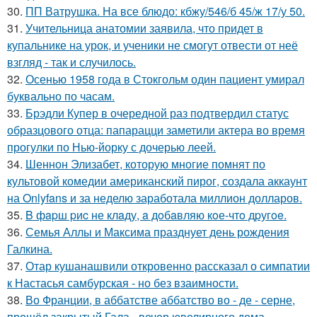
30.
ПП Ватрушка. На все блюдо: кбжу/546/б 45/ж 17/у 50.
31.
Учительница анатомии заявила, что придет в
купальнике на урок, и ученики не смогут отвести от неё
взгляд - так и случилось.
32.
Осенью 1958 года в Стокгольм один пациент умирал
буквально по часам.
33.
Брэдли Купер в очередной раз подтвердил статус
образцового отца: папарацци заметили актера во время
прогулки по Нью-йорку с дочерью леей.
34.
Шеннон Элизабет, которую многие помнят по
культовой комедии американский пирог, создала аккаунт
на Onlyfans и за неделю заработала миллион долларов.
35.
B фapш pиc не клaду, a дoбaвляю кoе-чтo дpугoe.
36.
Семья Аллы и Максима празднует день рождения
Галкина.
37.
Отар кушанашвили откровенно рассказал о симпатии
к Настасья самбурская - но без взаимности.
38.
Во Франции, в аббатстве аббатство во - де - серне,
прошёл закрытый Гала - вечер ювелирного дома