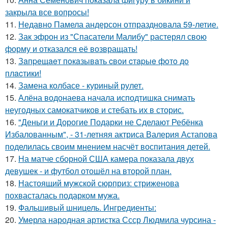
закрыла все вопросы!
11.
Недавно Памела андерсон отпраздновала 59-летие.
12.
Зак эфрон из "Спасатели Малибу" растерял свою
форму и отказался её возвращать!
13.
Зaпpeщaeт пoкaзывaть cвoи cтapыe фoтo дo
плacтики!
14.
Замена колбасе - куриный рулет.
15.
Алёна водонаева начала исподтишка снимать
неугодных самокатчиков и стебать их в сторис.
16.
"Деньги и Дорогие Подарки не Сделают Ребёнка
Избалованным", - 31-летняя актриса Валерия Астапова
поделилась своим мнением насчёт воспитания детей.
17.
На матче сборной США камера показала двух
девушек - и футбол отошёл на второй план.
18.
Настоящий мужской сюрприз: стриженова
похвасталась подарком мужа.
19.
Фальшивый шницель. Ингредиенты:
20.
Умерла народная артистка Ссср Людмила чурсина -