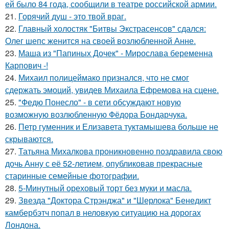
ей было 84 года, сообщили в театре российской армии.
21.
Горячий душ - это твой враг.
22.
Главный холостяк "Битвы Экстрасенсов" сдался:
Олег шепс женится на своей возлюбленной Анне.
23.
Маша из "Папиных Дочек" - Мирослава беременна
Карпович -!
24.
Михаил полицеймако признался, что не смог
сдержать эмоций, увидев Михаила Ефремова на сцене.
25.
"Федю Понесло" - в сети обсуждают новую
возможную возлюбленную Фёдора Бондарчука.
26.
Петр гуменник и Елизавета туктамышева больше не
скрываются.
27.
Татьяна Михалкова проникновенно поздравила свою
дочь Анну с её 52-летием, опубликовав прекрасные
старинные семейные фотографии.
28.
5-Минутный ореховый торт без муки и масла.
29.
Звезда "Доктора Стрэнджа" и "Шерлока" Бенедикт
камбербэтч попал в неловкую ситуацию на дорогах
Лондона.