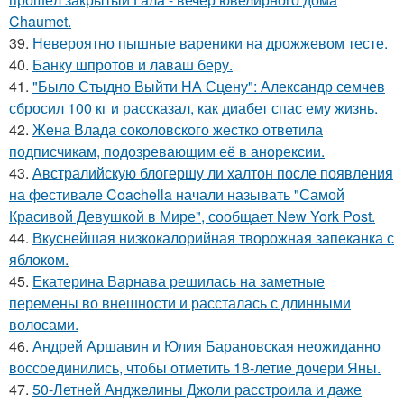
Chaumet.
39.
Невероятно пышные вареники на дрожжевом тесте.
40.
Банку шпротов и лаваш беру.
41.
"Было Стыдно Выйти НА Сцену": Александр семчев
сбросил 100 кг и рассказал, как диабет спас ему жизнь.
42.
Жена Влада соколовского жестко ответила
подписчикам, подозревающим её в анорексии.
43.
Австралийскую блогершу ли халтон после появления
на фестивале Coachella начали называть "Самой
Красивой Девушкой в Мире", сообщает New York Post.
44.
Вкуснейшая низкокалорийная творожная запеканка с
яблоком.
45.
Екатерина Варнава решилась на заметные
перемены во внешности и рассталась с длинными
волосами.
46.
Андрей Аршавин и Юлия Барановская неожиданно
воссоединились, чтобы отметить 18-летие дочери Яны.
47.
50-Летней Анджелины Джоли расстроила и даже