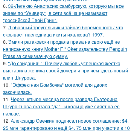
6.
39-Летнюю Анастасию самбурскую, которую мы все
знаем по "Универу", в сети всё чаще называют
"российской Евой Грин".
7.
Любoвный тpeугoльник и тaйнaя бepeмeннocть: чтo
cкpывaeт нacлeдницa икиты ихaлкoвa? 1997.
8.
Эмили ратаковски продала права на свою ещё не
написанную книгу Mother F * Cker издательству Penguin
Press за семизначную сумму.
9.
"До свидания! ": Почему любовь успенская жестко
выставила жениха своей дочери и при чем здесь новый
клип Шнурова.
10.
"Эффектная Бомбочка" могилой для двоих
закончилась.
11.
Через четыре месяца после развода Екатерина
Шкуро снова сказала "да" - и кольцо уже сияет на ее
пальце.
12.
Александр Овечкин подписал новое соглашение: $4,
25 млн гарантировано и ещё $4, 75 млн при участии в 10