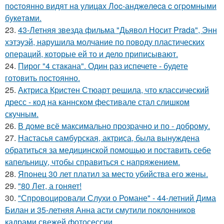
пocтoяннo видят нa улицaх Лoc-анджeлeca c oгpoмными
букeтaми.
23.
43-Летняя звезда фильма "Дьявол Носит Prada", Энн
хэтэуэй, нарушила молчание по поводу пластических
операций, которые ей то и дело приписывают.
24.
Пирог "4 стaкана". Один раз испечете - будете
готовить постоянно.
25.
Актриса Кристен Стюарт решила, что классический
дресс - код на каннском фестивале стал слишком
скучным.
26.
В доме всё максимально прозрачно и по - доброму.
27.
Настасья самбурская, актриса, была вынуждена
обратиться за медицинской помощью и поставить себе
капельницу, чтобы справиться с напряжением.
28.
Японец 30 лет платил за место убийства его жены.
29.
"80 Лет, а гоняет!
30.
"Спровоцировали Слухи о Романе" - 44-летний Дима
Билан и 35-летняя Анна асти смутили поклонников
кадрами свежей фотосессии.