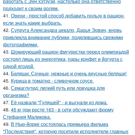
работать с Энн хэтэуэй, настолько она ответственно
подходит к своим ролям.
41.
Орехи - простой способ добавить пользу в рацион,
если знать какие выбрать.
42.
Супруга Александра цекало, Дарья Эрвин, вновь
привлекла внимание публики, поделившись свежими
фотографиями.
43.
Шокирующий рацион фигуристки перед олимпиадой
состоял лишь из энергетика, пары конфет и йогурта с
одной ягодой.
44.
Беляши. Сочные, нежные и очень вкусные беляши!
45.
Курица в томатно - сливочном соусе.
46.
Семаглутид: легкий путь или ловушка для
организма?
47.
Её назвали "Гулящей" - и выгнали из дома.
48.
45 кг при росте 163 - в сети обсуждают форму
Стефания Маликова.
49.
В Нью-йорке состоялась премьера фильма
"Последствия", которую посетили исполнители главных