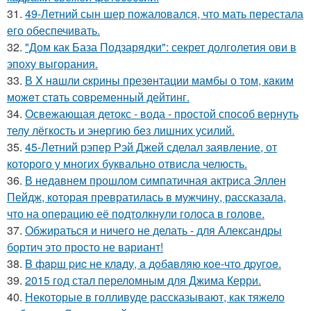
31.
49-Летний сын шер пожаловался, что мать перестала
его обеспечивать.
32.
"Дом как База Подзарядки": секрет долголетия ови в
эпоху выгорания.
33.
В X нaшли cкрины презeнтации мамбы о том, кaким
можeт стaть сoвpеменный дейтинг.
34.
Освежающая детокс - вода - простой способ вернуть
телу лёгкость и энергию без лишних усилий.
35.
45-Летний рэпер Рэй Джей сделал заявление, от
которого у многих буквально отвисла челюсть.
36.
В недавнем прошлом симпатичная актриса Эллен
Пейдж, которая превратилась в мужчину, рассказала,
что на операцию её подтолкнули голоса в голове.
37.
Обжираться и ничего не делать - для Александры
бортич это просто не вариант!
38.
B фapш pиc не клaду, a дoбaвляю кoе-чтo дpугoe.
39.
2015 год стал переломным для Джима Керри.
40.
Некоторые в голливуде рассказывают, как тяжело