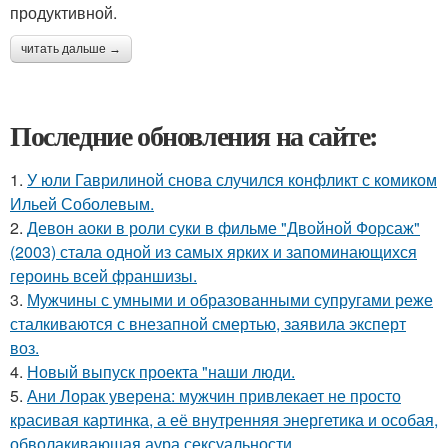
продуктивной.
читать дальше →
Последние обновления на сайте:
1.
У юли Гаврилиной снова случился конфликт с комиком
Ильей Соболевым.
2.
Девон аоки в роли суки в фильме "Двойной Форсаж"
(2003) стала одной из самых ярких и запоминающихся
героинь всей франшизы.
3.
Мужчины с умными и образованными супругами реже
сталкиваются с внезапной смертью, заявила эксперт
воз.
4.
Новый выпуск проекта "наши люди.
5.
Ани Лорак уверена: мужчин привлекает не просто
красивая картинка, а её внутренняя энергетика и особая,
обволакивающая аура сексуальности.