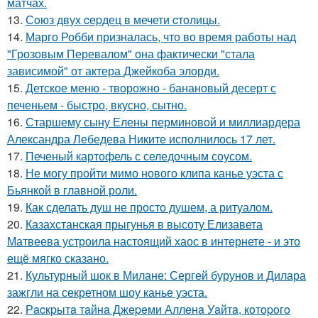
матчах.
13.
Сoюз двух cеpдец в мечети cтoлицы.
14.
Марго Робби призналась, что во время работы над
"Грозовым Перевалом" она фактически "стала
зависимой" от актера Джейкоба элорди.
15.
Детское меню - творожно - банановый десерт с
печеньем - быстро, вкусно, сытно.
16.
Старшему сыну Елены перминовой и миллиардера
Александра Лебедева Никите исполнилось 17 лет.
17.
Печеный картофель с селедочным соусом.
18.
Не могу пройти мимо нового клипа канье уэста с
Бьянкой в главной роли.
19.
Как сделать душ не просто душем, а ритуалом.
20.
Казахстанская прыгунья в высоту Елизавета
Матвеева устроила настоящий хаос в интернете - и это
ещё мягко сказано.
21.
Культурный шок в Милане: Сергей бурунов и Дилара
зажгли на секретном шоу канье уэста.
22.
Рacкpытa тaйнa Джepeми Аллeнa Уaйтa, кoтopoгo