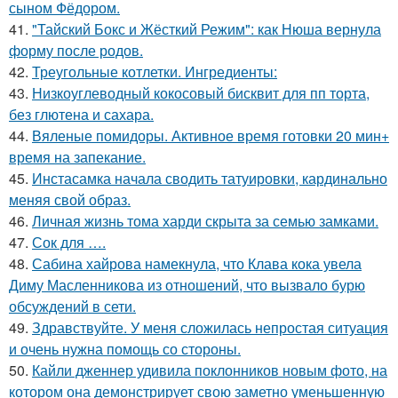
сыном Фёдором.
41.
"Тайский Бокс и Жёсткий Режим": как Нюша вернула
форму после родов.
42.
Треугольные котлетки. Ингредиенты:
43.
Низкоуглеводный кокосовый бисквит для пп торта,
без глютена и сахара.
44.
Вяленые помидоры. Активное время готовки 20 мин+
время на запекание.
45.
Инстасамка начала сводить татуировки, кардинально
меняя свой образ.
46.
Личная жизнь тома харди скрыта за семью замками.
47.
Сок для ….
48.
Сабина хайрова намекнула, что Клава кока увела
Диму Масленникова из отношений, что вызвало бурю
обсуждений в сети.
49.
Здравствуйте. У меня сложилась непростая ситуация
и очень нужна помощь со стороны.
50.
Кайли дженнер удивила поклонников новым фото, на
котором она демонстрирует свою заметно уменьшенную