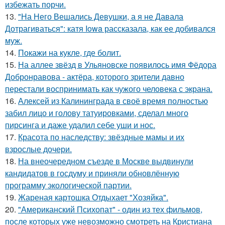
избежать порчи.
13.
"На Него Вешались Девушки, а я не Давала
Дотрагиваться": катя Iowa рассказала, как ее добивался
муж.
14.
Покажи на кукле, где болит.
15.
На аллее звёзд в Ульяновске появилось имя Фёдора
Добронравова - актёра, которого зрители давно
перестали воспринимать как чужого человека с экрана.
16.
Алексей из Калининграда в своё время полностью
забил лицо и голову татуировками, сделал много
пирсинга и даже удалил себе уши и нос.
17.
Красота по наследству: звёздные мамы и их
взрослые дочери.
18.
На внеочередном съезде в Москве выдвинули
кандидатов в госдуму и приняли обновлённую
программу экологической партии.
19.
Жареная картошка Отдыхает "Хозяйка".
20.
"Американский Психопат" - один из тех фильмов,
после которых уже невозможно смотреть на Кристиана