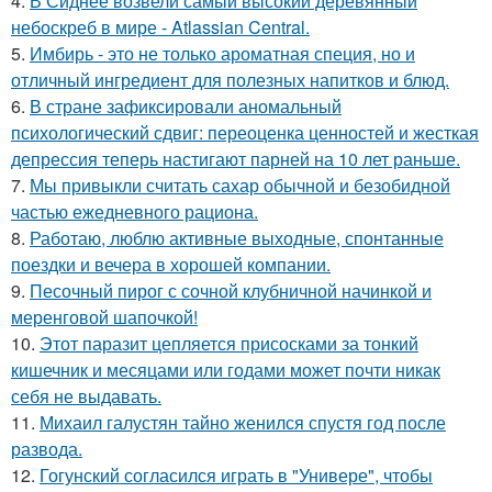
4.
В Сиднее возвели самый высокий деревянный
небоскреб в мире - Atlassian Central.
5.
Имбирь - это не только ароматная специя, но и
отличный ингредиент для полезных напитков и блюд.
6.
В стране зафиксировали аномальный
психологический сдвиг: переоценка ценностей и жесткая
депрессия теперь настигают парней на 10 лет раньше.
7.
Мы привыкли считать сахар обычной и безобидной
частью ежедневного рациона.
8.
Работаю, люблю активные выходные, спонтанные
поездки и вечера в хорошей компании.
9.
Песочный пирог с сочной клубничной начинкой и
меренговой шапочкой!
10.
Этот паразит цепляется присосками за тонкий
кишечник и месяцами или годами может почти никак
себя не выдавать.
11.
Михаил галустян тайно женился спустя год после
развода.
12.
Гогунский согласился играть в "Универе", чтобы