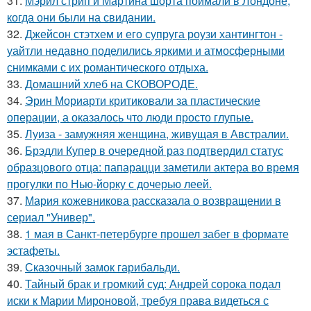
31.
Мэрил стрип и Мартина шорта поймали в Лондоне,
когда они были на свидании.
32.
Джейсон стэтхем и его супруга роузи хантингтон -
уайтли недавно поделились яркими и атмосферными
снимками с их романтического отдыха.
33.
Домашний хлеб на СКОВОРОДЕ.
34.
Эрин Мориарти критиковали за пластические
операции, а оказалось что люди просто глупые.
35.
Луиза - замужняя женщина, живущая в Австралии.
36.
Брэдли Купер в очередной раз подтвердил статус
образцового отца: папарацци заметили актера во время
прогулки по Нью-йорку с дочерью леей.
37.
Мария кожевникова рассказала о возвращении в
сериал "Универ".
38.
1 мая в Санкт-петербурге прошел забег в формате
эстафеты.
39.
Сказочный замок гарибальди.
40.
Тайный брак и громкий суд: Андрей сорока подал
иски к Марии Мироновой, требуя права видеться с