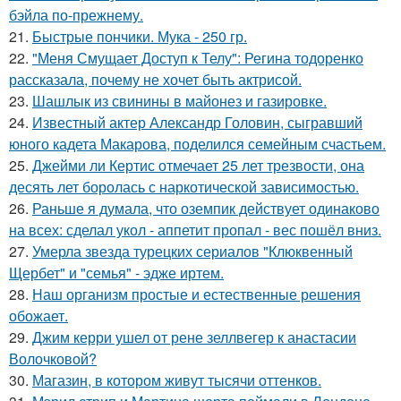
бэйла по-прежнему.
21.
Быстрые пончики. Мука - 250 гр.
22.
"Меня Смущает Доступ к Телу": Регина тодоренко
рассказала, почему не хочет быть актрисой.
23.
Шашлык из свинины в майонез и газировке.
24.
Известный актер Александр Головин, сыгравший
юного кадета Макарова, поделился семейным счастьем.
25.
Джейми ли Кертис отмечает 25 лет трезвости, она
десять лет боролась с наркотической зависимостью.
26.
Раньше я думала, что оземпик действует одинаково
на всех: сделал укол - аппетит пропал - вес пошёл вниз.
27.
Умерла звезда турецких сериалов "Клюквенный
Щербет" и "семья" - эдже иртем.
28.
Наш организм простые и естественные решения
обожает.
29.
Джим керри ушел от рене зеллвегер к анастасии
Волочковой?
30.
Магазин, в котором живут тысячи оттенков.