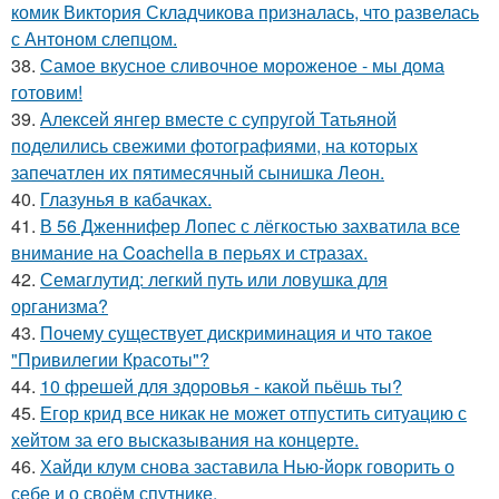
комик Виктория Складчикова призналась, что развелась
с Антоном слепцом.
38.
Самое вкусное сливочное мороженое - мы дома
готовим!
39.
Алексей янгер вместе с супругой Татьяной
поделились свежими фотографиями, на которых
запечатлен их пятимесячный сынишка Леон.
40.
Глазунья в кабачках.
41.
В 56 Дженнифер Лопес с лёгкостью захватила все
внимание на Coachella в перьях и стразах.
42.
Семаглутид: легкий путь или ловушка для
организма?
43.
Почему существует дискриминация и что такое
"Привилегии Красоты"?
44.
10 фрешей для здоровья - какой пьёшь ты?
45.
Егор крид все никак не может отпустить ситуацию с
хейтом за его высказывания на концерте.
46.
Хайди клум снова заставила Нью-йорк говорить о
себе и о своём спутнике.