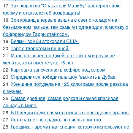
17.
Зак эфрон из "Спасатели Малибу" растерял свою
форму и отказался её возвращать!
18.
Зои кравиц впервые вышла в свет с кольцом на
безымянном пальце, тем самым подтвердив помолвку с
бойфрендом Гарри стайлсом.
19.
Белки - зомби атаковали США.
20.
Тарт с творогом и вишней.
21.
Мало кто знает, но Джейсон стэйтем и роузи не
женаты, хотя вместе уже 16 лет.
22.
Картошка запеченная в кефире под сыром.
23.
Определился победитель шоу "выжить в Дубае.
24.
Женщина похудела на 125 килограмм после развода
с мужем.
25.
Самая древняя, самая редкая и самая красивая
лошадь в мире.
26.
В Швеции водителям платили за соблюдение правил.
27.
Лето пахнет не сладко, но очень приятно.
28.
Гвоздика - ароматная специя, которую используют не