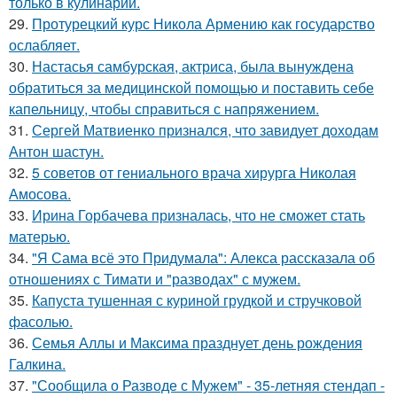
только в кулинарии.
29.
Протурецкий курс Никола Армению как государство
ослабляет.
30.
Настасья самбурская, актриса, была вынуждена
обратиться за медицинской помощью и поставить себе
капельницу, чтобы справиться с напряжением.
31.
Сергей Матвиенко признался, что завидует доходам
Антон шастун.
32.
5 советов от гениального врача хирурга Николая
Амосова.
33.
Ирина Горбачева призналась, что не сможет стать
матерью.
34.
"Я Сама всё это Придумала": Алекса рассказала об
отношениях с Тимати и "разводах" с мужем.
35.
Капуста тушенная с куриной грудкой и стручковой
фасолью.
36.
Семья Аллы и Максима празднует день рождения
Галкина.
37.
"Сообщила о Разводе с Мужем" - 35-летняя стендап -