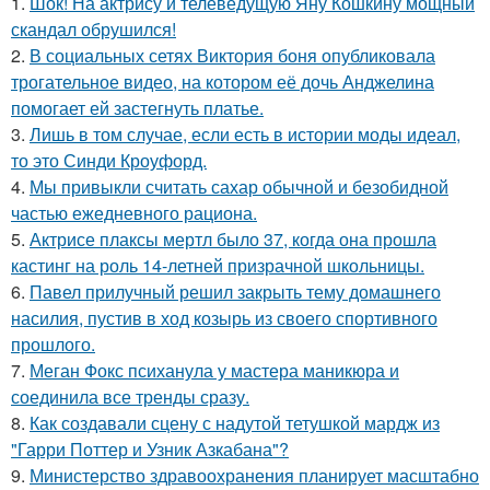
1.
Шок! На актрису и телеведущую Яну Кошкину мощный
скандал обрушился!
2.
В социальных сетях Виктория боня опубликовала
трогательное видео, на котором её дочь Анджелина
помогает ей застегнуть платье.
3.
Лишь в том случае, если есть в истории моды идеал,
то это Синди Кроуфорд.
4.
Мы привыкли считать сахар обычной и безобидной
частью ежедневного рациона.
5.
Актрисе плаксы мертл было 37, когда она прошла
кастинг на роль 14-летней призрачной школьницы.
6.
Павел прилучный решил закрыть тему домашнего
насилия, пустив в ход козырь из своего спортивного
прошлого.
7.
Меган Фокс психанула у мастера маникюра и
соединила все тренды сразу.
8.
Как создавали сцену с надутой тетушкой мардж из
"Гарри Поттер и Узник Азкабана"?
9.
Министерство здравоохранения планирует масштабно