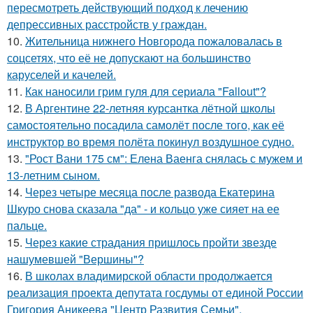
пересмотреть действующий подход к лечению
депрессивных расстройств у граждан.
10.
Жительница нижнего Новгорода пожаловалась в
соцсетях, что её не допускают на большинство
каруселей и качелей.
11.
Как наносили грим гуля для сериала "Fallout"?
12.
В Аргентине 22-летняя курсантка лётной школы
самостоятельно посадила самолёт после того, как её
инструктор во время полёта покинул воздушное судно.
13.
"Рост Вани 175 см": Елена Ваенга снялась с мужем и
13-летним сыном.
14.
Через четыре месяца после развода Екатерина
Шкуро снова сказала "да" - и кольцо уже сияет на ее
пальце.
15.
Через какие страдания пришлось пройти звезде
нашумевшей "Вершины"?
16.
В школах владимирской области продолжается
реализация проекта депутата госдумы от единой России
Григория Аникеева "Центр Развития Семьи".