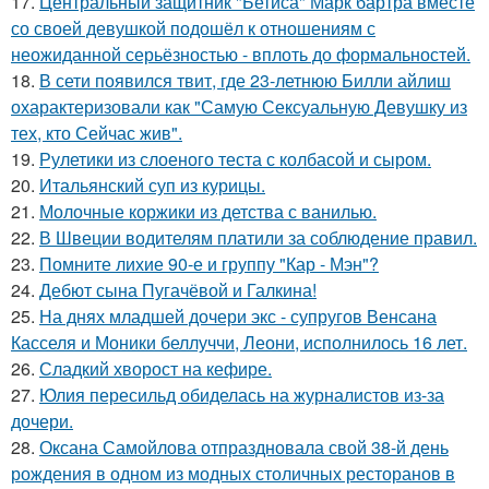
17.
Центральный защитник "Бетиса" Марк бартра вместе
со своей девушкой подошёл к отношениям с
неожиданной серьёзностью - вплоть до формальностей.
18.
В сети появился твит, где 23-летнюю Билли айлиш
охарактеризовали как "Самую Сексуальную Девушку из
тех, кто Сейчас жив".
19.
Рулетики из слоеного теста с колбасой и сыром.
20.
Итальянский суп из курицы.
21.
Молочные коржики из детства с ванилью.
22.
В Швеции водителям платили за соблюдение правил.
23.
Помните лихие 90-е и группу "Кар - Мэн"?
24.
Дебют сына Пугачёвой и Галкина!
25.
На днях младшей дочери экс - супругов Венсана
Касселя и Моники беллуччи, Леони, исполнилось 16 лет.
26.
Сладкий хворост на кефире.
27.
Юлия пересильд обиделась на журналистов из-за
дочери.
28.
Оксана Самойлова отпраздновала свой 38-й день
рождения в одном из модных столичных ресторанов в