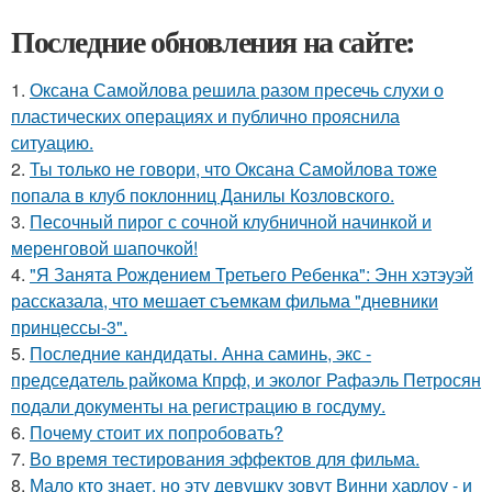
Последние обновления на сайте:
1.
Оксана Самойлова решила разом пресечь слухи о
пластических операциях и публично прояснила
ситуацию.
2.
Ты только не говори, что Оксана Самойлова тоже
попала в клуб поклонниц Данилы Козловского.
3.
Песочный пирог с сочной клубничной начинкой и
меренговой шапочкой!
4.
"Я Занята Рождением Третьего Ребенка": Энн хэтэуэй
рассказала, что мешает съемкам фильма "дневники
принцессы-3".
5.
Последние кандидаты. Анна саминь, экс -
председатель райкома Кпрф, и эколог Рафаэль Петросян
подали документы на регистрацию в госдуму.
6.
Почему стоит их попробовать?
7.
Во время тестирования эффектов для фильма.
8.
Мало кто знает, но эту девушку зовут Винни харлоу - и