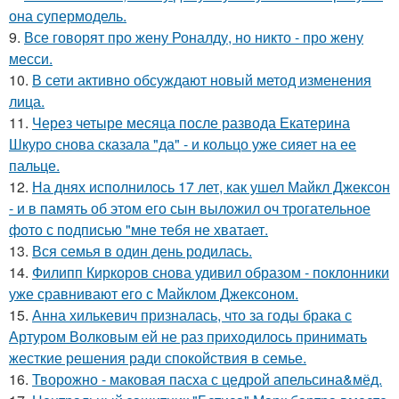
она супермодель.
9.
Все говорят про жену Роналду, но никто - про жену
месси.
10.
В сети активно обсуждают новый метод изменения
лица.
11.
Через четыре месяца после развода Екатерина
Шкуро снова сказала "да" - и кольцо уже сияет на ее
пальце.
12.
На днях исполнилось 17 лет, как ушел Майкл Джексон
- и в память об этом его сын выложил оч трогательное
фото с подписью "мне тебя не хватает.
13.
Вся семья в один день родилась.
14.
Филипп Киркоров снова удивил образом - поклонники
уже сравнивают его с Майклом Джексоном.
15.
Анна хилькевич призналась, что за годы брака с
Артуром Волковым ей не раз приходилось принимать
жесткие решения ради спокойствия в семье.
16.
Творожно - маковая пасха с цедрой апельсина&мёд.