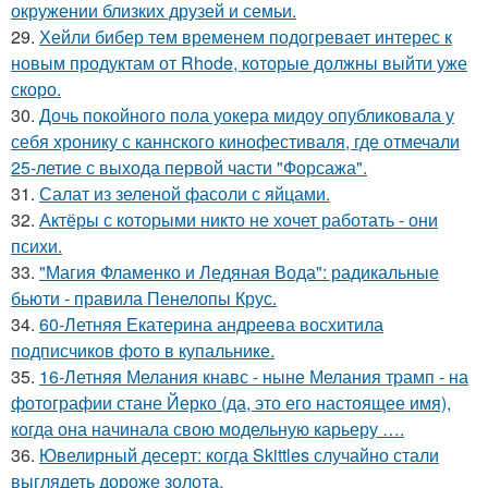
окружении близких друзей и семьи.
29.
Хейли бибер тем временем подогревает интерес к
новым продуктам от Rhode, которые должны выйти уже
скоро.
30.
Дочь покойного пола уокера мидоу опубликовала у
себя хронику с каннского кинофестиваля, где отмечали
25-летие с выхода первой части "Форсажа".
31.
Салат из зеленой фасоли с яйцами.
32.
Актёры с которыми никто не хочет работать - они
психи.
33.
"Магия Фламенко и Ледяная Вода": радикальные
бьюти - правила Пенелопы Крус.
34.
60-Летняя Екатерина андреева восхитила
подписчиков фото в купальнике.
35.
16-Летняя Мелания кнавс - ныне Мелания трамп - на
фотографии стане Йерко (да, это его настоящее имя),
когда она начинала свою модельную карьеру ….
36.
Ювелирный десерт: когда Skittles случайно стали
выглядеть дороже золота.