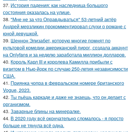
37.
История падения: как наследница большого
состояния оказалась на улице.
38.
"Мне не за что Оправдываться" 53-летний актёр
Андрей мерзликин прокомментировал слухи о романе с
юной девушкой.
39.
Шеннон Элизабет, которую многие помнят по
культовой комедии американский пирог, создала аккаунт
на Onlyfans и за неделю заработала миллион долларов.
40.
Король Карл III и королева Камилла прибыли с
визитом в Нью-йорк по случаю 250-летия независимости
США.
41.
Приянка чопра в февральском номере британского
Vogue, 2023.
42.
Ты пьёшь каркаде и даже не знаешь, что он делает с
организмом.
43.
Заварные блины на минералке.
44.
В 2020 году всё окончательно сломалось - я просто
больше не тянула всё одна.