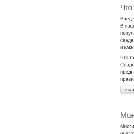
Что
Введ
В наш
попул
сваде
и как
Что т
Сваде
предн
прави
читат
Мож
Многи
обяза