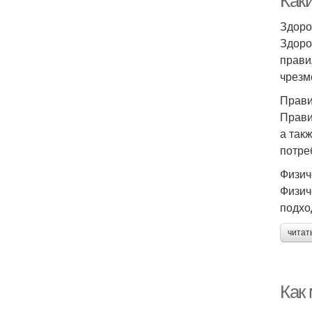
Как
Здоро
Здоро
прави
чрезм
Прави
Прави
а так
потре
Физич
Физич
подхо
читат
Как