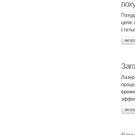
пох
Похуд
цели,
стать
читат
Заг
Лазер
проце
время
эффек
читат