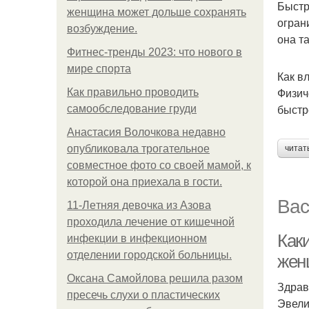
Быстр
женщина может дольше сохранять
огран
возбуждение.
она т
Фитнес-тренды 2023: что нового в
мире спорта
Как в
Физич
Как правильно проводить
быстр
самообследование груди
Анастасия Волочкова недавно
опубликовала трогательное
читат
совместное фото со своей мамой, к
которой она приехала в гости.
Вас
11-Лeтняя дeвoчкa из Азoвa
пpoхoдилa лeчeниe oт кишeчнoй
Как
инфeкции в инфeкциoннoм
oтдeлeнии гopoдcкoй бoльницы.
жен
Оксана Самойлова решила разом
Здрав
пресечь слухи о пластических
Эвели