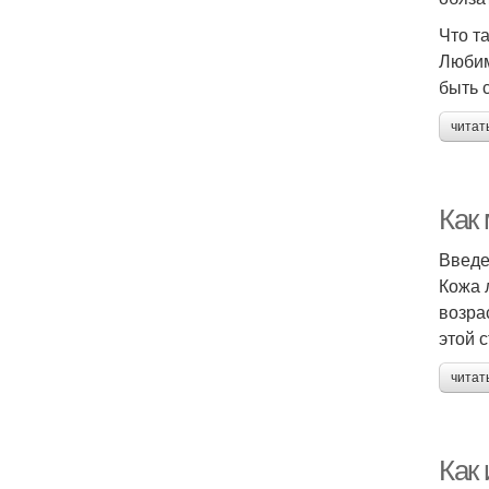
Что т
Любим
быть 
читат
Как
Введ
Кожа 
возра
этой 
читат
Как