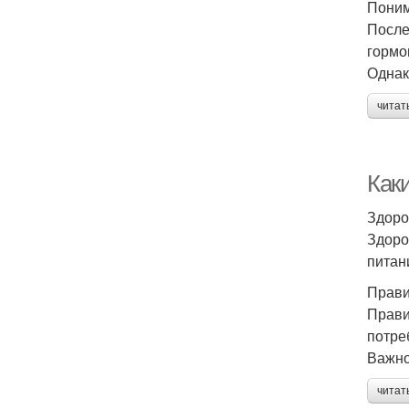
Пони
После
гормо
Однак
читат
Как
Здоро
Здоро
питан
Прави
Прави
потре
Важно
читат