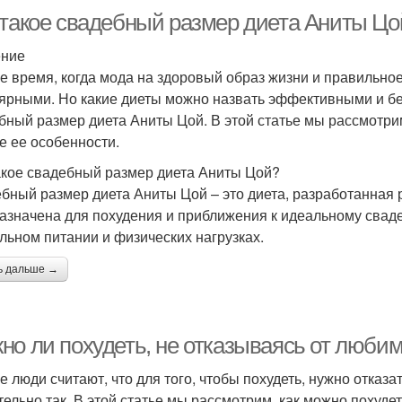
 такое свадебный размер диета Аниты Цо
ение
е время, когда мода на здоровый образ жизни и правильное
ярными. Но какие диеты можно назвать эффективными и бе
бный размер диета Аниты Цой. В этой статье мы рассмотри
ие ее особенности.
акое свадебный размер диета Аниты Цой?
бный размер диета Аниты Цой – это диета, разработанная 
азначена для похудения и приближения к идеальному свад
льном питании и физических нагрузках.
ь дальше →
но ли похудеть, не отказываясь от люби
е люди считают, что для того, чтобы похудеть, нужно отказа
тельно так. В этой статье мы рассмотрим, как можно похуде