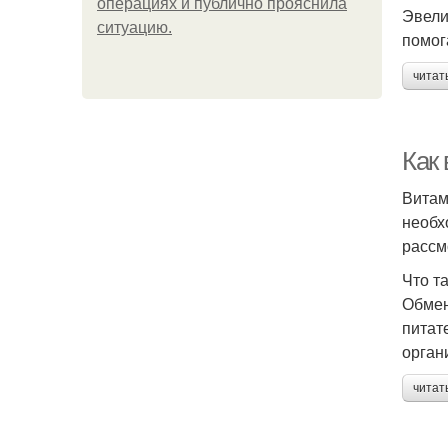
операциях и публично прояснила
Эвели
ситуацию.
помог
читат
Как
Витам
необх
рассм
Что т
Обмен
питат
орган
читат