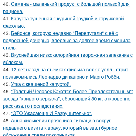
40.
Семена - маленький продукт с большой пользой для
рациона.
41.
Капуста тушенная с куриной грудкой и стручковой
фасолью.
42.
Бейонсе, которую недавно "Перепутали" с её с
подросшей дочерью, впервые за долгое время сменила
стиль.
43.
Вкуснейшая низкокалорийная творожная запеканка с
яблоком.
44.
12 лет назад на съёмках фильма волк с уолл - стрит
познакомились Леонардо ди каприо и Марго Робби.
45.
Утка с квашеной капустой.
46.
"Толстый Человек Кажется Более Привлекательным":
звезда "кривого зеркала", сбросивший 80 кг, откровенно
рассказал о последствиях.
47.
"ЭТО Ужасающе И Разрушительно".
48.
Анна хилькевич прояснила ситуацию вокруг
недавнего визита к врачу, который вызвал бурное
обсуждение среди поклонников.