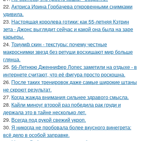
22.
Актриса Ирина Горбачева откровенными снимками
удивила.
23.
Настоящая королева готики: как 55-летняя Кэтрин
зета - Джонс выглядит сейчас и какой она была на заре
карьеры.
24.
Триумф скин - текстуры: почему честные
макроснимки звезд без ретуши восхищают мир больше
глянца.
25.
56-Летнюю Дженнифер Лопес заметили на отдыхе - в
интернете считают, что её фигура просто роскошна.
26.
После таких тренировок даже самые широкие штаны
не скроют результат.
27.
Когда жажда внимания сильнее здравого смысла.
28.
Кайли миноуг второй раз победила рак груди и
держала это в тайне несколько лет.
29.
Всегда под рукой свежий укроп.
30.
Я никогда не пробовала более вкусного винегрета:
всё дело в особой заправке.