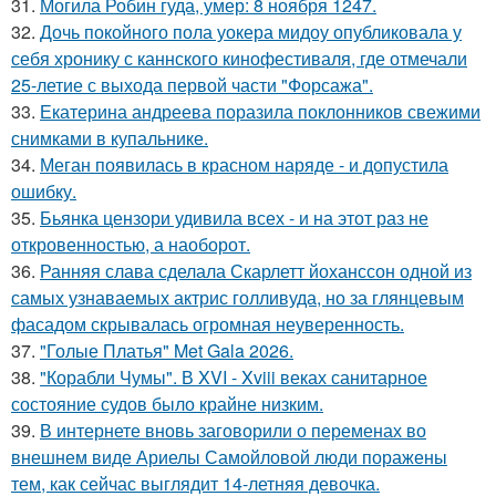
31.
Могила Робин гуда, умер: 8 ноября 1247.
32.
Дочь покойного пола уокера мидоу опубликовала у
себя хронику с каннского кинофестиваля, где отмечали
25-летие с выхода первой части "Форсажа".
33.
Екатерина андреева поразила поклонников свежими
снимками в купальнике.
34.
Меган появилась в красном наряде - и допустила
ошибку.
35.
Бьянка цензори удивила всех - и на этот раз не
откровенностью, а наоборот.
36.
Ранняя слава сделала Скарлетт йоханссон одной из
самых узнаваемых актрис голливуда, но за глянцевым
фасадом скрывалась огромная неуверенность.
37.
"Голые Платья" Met Gala 2026.
38.
"Корабли Чумы". В XVI - Xviii веках санитарное
состояние судов было крайне низким.
39.
В интернете вновь заговорили о переменах во
внешнем виде Ариелы Самойловой люди поражены
тем, как сейчас выглядит 14-летняя девочка.