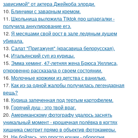
зависимой" от актера Джейкоба элорди.
10.
Блинчики с заварным кремом.
11.
Школьница выложила Tiktok про шпаргалки -
получила аннулирование егэ.
12.
Я месяцами свой рост в зале ледяным душем
убивала.
13.
Салат "Пригажуня" (красавица белорусская).
14.
Итальянский суп из курицы.
15.
Эмма хеминг, 47-летняя жена Брюса Уиллиса,
откровенно рассказала о своем состоянии.
16.
Молочные коржики из детства с ванилью.
17.
Как из-за одной жалобы получилась легендарная
вещь?
18.
Курица запеченная под тертым картофелем.
19.
Горячий душ - это твой враг.
20.
Американскому фотографу удалось заснять
уникальный момент - крошечная полёвка в когтях
хищника смотрит прямо в объектив фотокамеры.
21.
Не бойтесь, это просто кошки - оборотни.