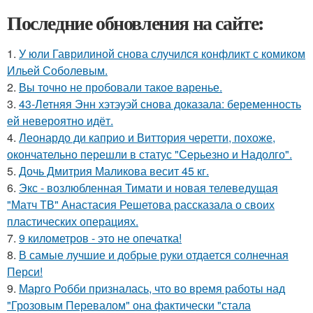
Последние обновления на сайте:
1.
У юли Гаврилиной снова случился конфликт с комиком
Ильей Соболевым.
2.
Вы точно не пробовали такое варенье.
3.
43-Летняя Энн хэтэуэй снова доказала: беременность
ей невероятно идёт.
4.
Леонардо ди каприо и Виттория черетти, похоже,
окончательно перешли в статус "Серьезно и Надолго".
5.
Дочь Дмитрия Маликова весит 45 кг.
6.
Экс - возлюбленная Тимати и новая телеведущая
"Матч ТВ" Анастасия Решетова рассказала о своих
пластических операциях.
7.
9 километров - это не опечатка!
8.
В самые лучшие и добрые руки отдается солнечная
Перси!
9.
Марго Робби призналась, что во время работы над
"Грозовым Перевалом" она фактически "стала