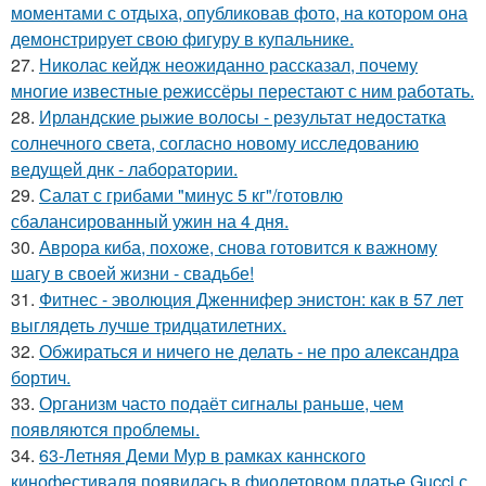
моментами с отдыха, опубликовав фото, на котором она
демонстрирует свою фигуру в купальнике.
27.
Николас кейдж неожиданно рассказал, почему
многие известные режиссёры перестают с ним работать.
28.
Ирландские рыжие волосы - результат недостатка
солнечного света, согласно новому исследованию
ведущей днк - лаборатории.
29.
Салат с грибами "минус 5 кг"/готовлю
сбалансированный ужин на 4 дня.
30.
Аврора киба, похоже, снова готовится к важному
шагу в своей жизни - свадьбе!
31.
Фитнес - эволюция Дженнифер энистон: как в 57 лет
выглядеть лучше тридцатилетних.
32.
Обжираться и ничего не делать - не про александра
бортич.
33.
Организм часто подаёт сигналы раньше, чем
появляются проблемы.
34.
63-Летняя Деми Мур в рамках каннского
кинофестиваля появилась в фиолетовом платье Gucci с