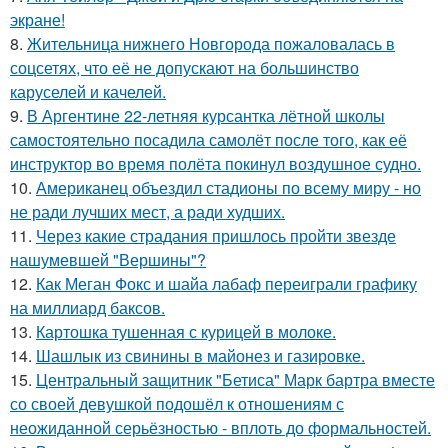
экране!
8.
Жительница нижнего Новгорода пожаловалась в
соцсетях, что её не допускают на большинство
каруселей и качелей.
9.
В Аргентине 22-летняя курсантка лётной школы
самостоятельно посадила самолёт после того, как её
инструктор во время полёта покинул воздушное судно.
10.
Американец объездил стадионы по всему миру - но
не ради лучших мест, а ради худших.
11.
Через какие страдания пришлось пройти звезде
нашумевшей "Вершины"?
12.
Как Меган Фокс и шайа лабаф переиграли графику
на миллиард баксов.
13.
Картошка тушенная с курицей в молоке.
14.
Шашлык из свинины в майонез и газировке.
15.
Центральный защитник "Бетиса" Марк бартра вместе
со своей девушкой подошёл к отношениям с
неожиданной серьёзностью - вплоть до формальностей.