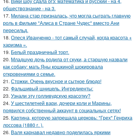
16.
Вики шоу сдала огэ: математика и русский - на 4,
обществознание - на 3.
17.
Милана стар призналась, что могла сыграть главную
роль в фильме "Алиса в Стране Чудес" вместо Ани
пересильд.
18.
Олеся Иванченко - тот самый случай, когда красота +
харизма =.
19.
Белый праздничный торт.
20.
Младшую дочь родила от скуки, а старшую назвали
как собаку: мать Яны кошкиной шокировала
откровениями о семье.
21.
Стожки. Очень вкусное и сытное блюдо!
22.
Фальшивый шницель. Ингредиенты:
23.
Узнали эту голливудскую красотку?
24.
У шестилетней вари, дочери коли и Марины,
появился собственный аккаунт в социальных сетях!
25.
Картина, которую запрещала церковь: "Грех" Генриха
лоссова (1880 г. ).
26.
Валя карнавал недавно поделилась яркими