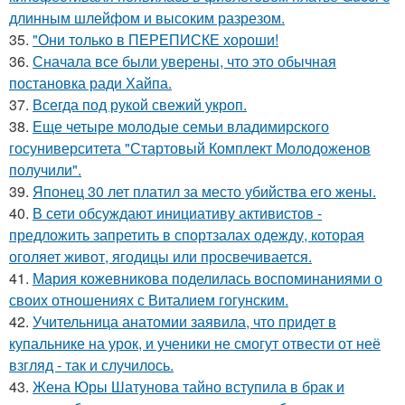
длинным шлейфом и высоким разрезом.
35.
"Они только в ПЕРЕПИСКЕ хороши!
36.
Сначала все были уверены, что это обычная
постановка ради Хайпа.
37.
Всегда под рукой свежий укроп.
38.
Еще четыре молодые семьи владимирского
госуниверситета "Стартовый Комплект Молодоженов
получили".
39.
Японец 30 лет платил за место убийства его жены.
40.
В сети обсуждают инициативу активистов -
предложить запретить в спортзалах одежду, которая
оголяет живот, ягодицы или просвечивается.
41.
Мария кожевникова поделилась воспоминаниями о
своих отношениях с Виталием гогунским.
42.
Учительница анатомии заявила, что придет в
купальнике на урок, и ученики не смогут отвести от неё
взгляд - так и случилось.
43.
Жена Юры Шатунова тайно вступила в брак и