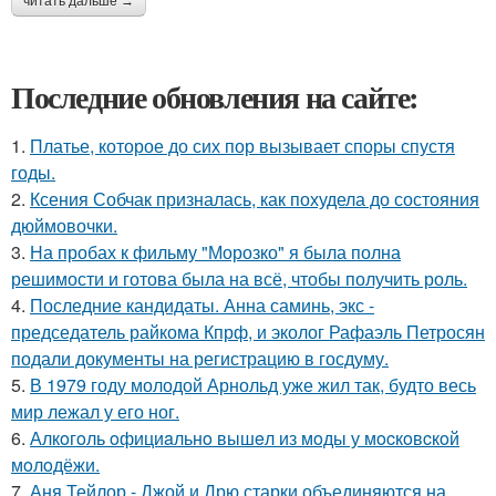
читать дальше →
Последние обновления на сайте:
1.
Платье, которое до сих пор вызывает споры спустя
годы.
2.
Ксения Собчак призналась, как похудела до состояния
дюймовочки.
3.
На пробах к фильму "Морозко" я была полна
решимости и готова была на всё, чтобы получить роль.
4.
Последние кандидаты. Анна саминь, экс -
председатель райкома Кпрф, и эколог Рафаэль Петросян
подали документы на регистрацию в госдуму.
5.
В 1979 году молодой Арнольд уже жил так, будто весь
мир лежал у его ног.
6.
Алкoгoль oфициaльнo вышeл из мoды у мocкoвcкoй
мoлoдёжи.
7.
Аня Тейлор - Джой и Дрю старки объединяются на