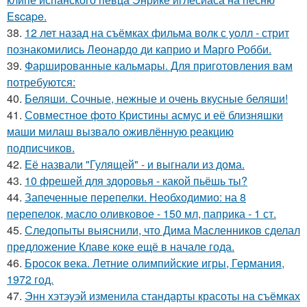
Escape.
38.
12 лет назад на съёмках фильма волк с уолл - стрит
познакомились Леонардо ди каприо и Марго Робби.
39.
Фаршированные кальмары. Для приготовления вам
потребуются:
40.
Беляши. Сочные, нежные и очень вкусные беляши!
41.
Совместное фото Кристины асмус и её близняшки
маши милаш вызвало оживлённую реакцию
подписчиков.
42.
Её назвали "Гулящей" - и выгнали из дома.
43.
10 фрешей для здоровья - какой пьёшь ты?
44.
Запеченные перепелки. Необходимио: на 8
перепелок, масло оливковое - 150 мл, паприка - 1 ст.
45.
Следопыты выяснили, что Дима Масленников сделал
предложение Клаве коке ещё в начале года.
46.
Бросок века. Летние олимпийские игры, Германия,
1972 год.
47.
Энн хэтэуэй изменила стандарты красоты на съёмках