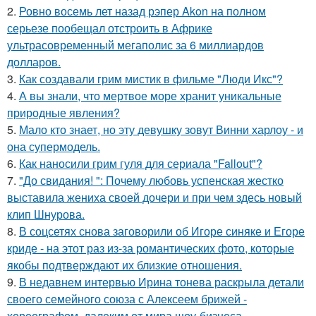
2.
Ровно восемь лет назад рэпер Akon на полном
серьезе пообещал отстроить в Африке
ультрасовременный мегаполис за 6 миллиардов
долларов.
3.
Как создавали грим мистик в фильме "Люди Икс"?
4.
А вы знали, что мертвое море хранит уникальные
природные явления?
5.
Мало кто знает, но эту девушку зовут Винни харлоу - и
она супермодель.
6.
Как наносили грим гуля для сериала "Fallout"?
7.
"До свидания! ": Почему любовь успенская жестко
выставила жениха своей дочери и при чем здесь новый
клип Шнурова.
8.
В соцсетях снова заговорили об Игоре синяке и Егоре
криде - на этот раз из-за романтических фото, которые
якобы подтверждают их близкие отношения.
9.
В недавнем интервью Ирина тонева раскрыла детали
своего семейного союза с Алексеем брижей -
хореографом, далеким от мира шоу-бизнеса.