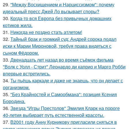
29.
"Между Восхищением и Нарциссизмом": почему
идеальный пресс Джей Ло вызывает споры?
30.
Когда-то вся Европа без привычных домашних
котиков жила.
31.
Никогда не поздно стать атлетом!
32.
Тайный брак и громкий суд: Андрей сорока подал
иски к Марии Мироновой, требуя права видеться с
сыном Фёдором.
33.
Двенадцать лет назад во время съёмок фильма
"Волк с Уолл - Стрит" Леонардо ди каприо и Марго Робби
впервые встретились.
34.
Ты пьёшь каркаде и даже не знаешь, что он делает с
организмом.
35.
"Без Крайностей и Самообмана": позиция Ксения
Бородина.
36.
Звезда "Игры Престолов" Эмилия Кларк на пороге
40-летия выбирает путь естественной красоты.
37.
В2001 году Анну Курникову пригласили сняться в
клипе испанского певца Энрике иглесиаса на песню