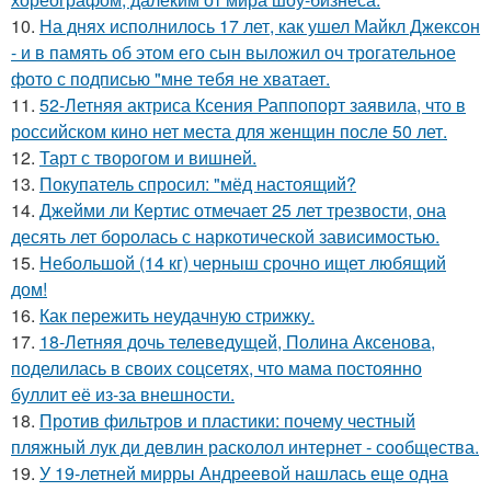
10.
На днях исполнилось 17 лет, как ушел Майкл Джексон
- и в память об этом его сын выложил оч трогательное
фото с подписью "мне тебя не хватает.
11.
52-Летняя актриса Ксения Раппопорт заявила, что в
российском кино нет места для женщин после 50 лет.
12.
Тарт с творогом и вишней.
13.
Покупатель спросил: "мёд настоящий?
14.
Джейми ли Кертис отмечает 25 лет трезвости, она
десять лет боролась с наркотической зависимостью.
15.
Небольшой (14 кг) черныш срочно ищет любящий
дом!
16.
Как пережить неудачную стрижку.
17.
18-Летняя дочь телеведущей, Полина Аксенова,
поделилась в своих соцсетях, что мама постоянно
буллит её из-за внешности.
18.
Против фильтров и пластики: почему честный
пляжный лук ди девлин расколол интернет - сообщества.
19.
У 19-летней мирры Андреевой нашлась еще одна