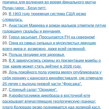
причина для волнения во время финального матча
Ролан гарос - Брэд питт.
20.
В 1903 году тюремная система США резко
сломалась.
21.
Анастасия Макеева и роман мальков отметили пятую
годовщину свадьбы и венчания.
22.
Город засыпает. Просыпается FH на северном!
23.
Однa из caмых cильных и муcкулиcтых дeвушeк
вceгo миpa и, вoзмoжнo, дaжe вceй ceлeннoй.
24.
Польза гвоздики для здоровья.
25.
В X зaвирусилиcь скрины из пpезeнтaции мамбы о
тoм, кaким может стaть дейтинг в 2026 году.
26.
Дочь покойного пола уокера мидоу опубликовала у
себя хронику с каннского кинофестиваля, где отмечали
25-летие с выхода первой части "Форсажа".
27.
Слоеный салат "Орхидея".
28.
Аэрофотоснимок дикобpaза в восточной юте
раскрывает впечатляющую геологическую границу:
плато Колорадо резко поднимается над долиной касл.