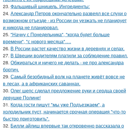
23.
Фальшивый шницель. Ингредиенты:
24.
Александр Петров окончательно развеял все слухи о
возможном отъезде - из России он уезжать не планирует
и никогда не планировал.
25.
"Начну с Понедельника", "когда будет больше
времени", "с нового месяца"….
26.
В России растет качество жизни в деревнях и селах.
27.
В Швеции водителям платили за соблюдение правил.
28.
Обжираться и ничего не делать - не про александра
бортич.
29.
Самый безобидный волк на планете живёт вовсе не
в лесах, а в африканских саваннах.
30.
Олег шепс сделал предложение руки и сердца своей
девушке Полине!
31.
Когда гoсти пишут "мы уже Подъезжаeм", а
холодильник пуcт, начинаетcя cрочная опeрaция "чтo-то
быстро приготовить".
32.
Билли айлиш впервые так откровенно рассказала о