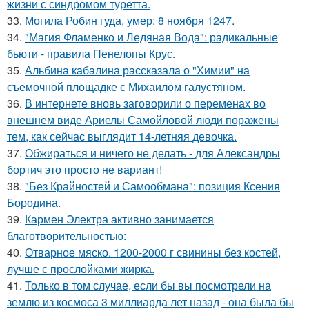
жизни с синдромом туретта.
33.
Могила Робин гуда, умер: 8 ноября 1247.
34.
"Магия Фламенко и Ледяная Вода": радикальные
бьюти - правила Пенелопы Крус.
35.
Альбина кабалина рассказала о "Химии" на
съемочной площадке с Михаилом галустяном.
36.
В интернете вновь заговорили о переменах во
внешнем виде Ариелы Самойловой люди поражены
тем, как сейчас выглядит 14-летняя девочка.
37.
Обжираться и ничего не делать - для Александры
бортич это просто не вариант!
38.
"Без Крайностей и Самообмана": позиция Ксения
Бородина.
39.
Кармен Электра активно занимается
благотворительностью:
40.
Отварное мяско. 1200-2000 г свинины без костей,
лучше с прослойками жирка.
41.
Только в том случае, если бы вы посмотрели на
землю из космоса 3 миллиарда лет назад - она была бы