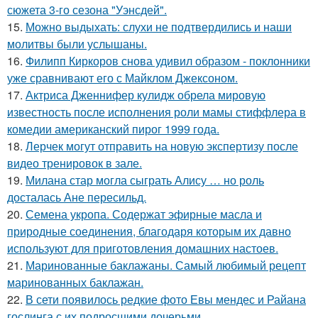
сюжета 3-го сезона "Уэнсдей".
15.
Можно выдыхать: слухи не подтвердились и наши
молитвы были услышаны.
16.
Филипп Киркоров снова удивил образом - поклонники
уже сравнивают его с Майклом Джексоном.
17.
Актриса Дженнифер кулидж обрела мировую
известность после исполнения роли мамы стиффлера в
комедии американский пирог 1999 года.
18.
Лерчек могут отправить на новую экспертизу после
видео тренировок в зале.
19.
Милана стар могла сыграть Алису … но роль
досталась Ане пересильд.
20.
Семена укропа. Содержат эфирные масла и
природные соединения, благодаря которым их давно
используют для приготовления домашних настоев.
21.
Маринованные баклажаны. Самый любимый рецепт
маринованных баклажан.
22.
В сети появилось редкие фото Евы мендес и Райана
гослинга с их подросшими дочерьми.