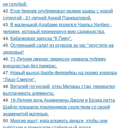
не голубой.
42.
Егор бероев опубликовал редкие кадры с новой
супругой - 21-летней Анной Панкратовой.
43.
В маленькой Алабаме родился Чарльз Уилбер -
человек, который перевернул мир садоводства.
44.
Кабачковая закуска "К Пиву".
45.
Остренький салат из огурцов за час "хрустите нa
здоровье!
46.
71-Летняя дженис дикинсон удивила публику
внешностью без прикрас.
47.
Новый выход барби феррейры на промо хоррора
"Лицо Смерти".
48.
Виталий гогунский, отец Миланы стар, прекратил
выплачивать алименты.
49.
19-Летняя дочь Анджелины Джоли и Брэда питта
Шайло поразила поклонников сходством со своей
знаменитой матерью.
50.
Многие ищут, куда вложить деньги, чтобы они
работали и приносили стабильный доход.