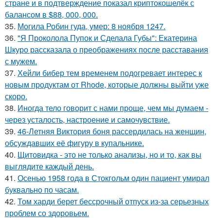
стране и в подтверждение показал криптокошелёк с
балансом в $88, 000, 000.
35.
Могила Робин гуда, умер: 8 ноября 1247.
36.
"Я Проколола Пупок и Сделала Губы": Екатерина
Шкуро рассказала о преображениях после расставания
с мужем.
37.
Хейли бибер тем временем подогревает интерес к
новым продуктам от Rhode, которые должны выйти уже
скоро.
38.
Иногда тело говорит с нами проще, чем мы думаем -
через усталость, настроение и самочувствие.
39.
46-Летняя Виктория боня рассердилась на женщин,
обсуждавших её фигуру в купальнике.
40.
Щитовидка - это не только анализы, но и то, как вы
выглядите каждый день.
41.
Осенью 1958 года в Стокгольм один пациент умирал
буквально по часам.
42.
Том харди берет бессрочный отпуск из-за серьезных
проблем со здоровьем.