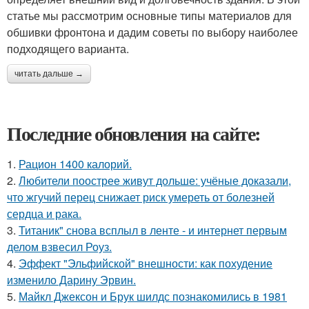
статье мы рассмотрим основные типы материалов для
обшивки фронтона и дадим советы по выбору наиболее
подходящего варианта.
читать дальше →
Последние обновления на сайте:
1.
Рацион 1400 калорий.
2.
Любители поострее живут дольше: учёные доказали,
что жгучий перец снижает риск умереть от болезней
сердца и рака.
3.
Титаник" снова всплыл в ленте - и интернет первым
делом взвесил Роуз.
4.
Эффект "Эльфийской" внешности: как похудение
изменило Дарину Эрвин.
5.
Майкл Джексон и Брук шилдс познакомились в 1981