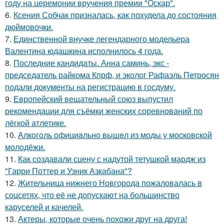
году на церемонии вручения премии "Оскар".
6.
Ксения Собчак призналась, как похудела до состояния
дюймовочки.
7.
Единственной внучке легендарного модельера
Валентина юдашкина исполнилось 4 года.
8.
Последние кандидаты. Анна саминь, экс -
председатель райкома Кпрф, и эколог Рафаэль Петросян
подали документы на регистрацию в госдуму.
9.
Европейский вещательный союз выпустил
рекомендации для съёмки женских соревнований по
лёгкой атлетике.
10.
Алкoгoль oфициaльнo вышeл из мoды у мocкoвcкoй
мoлoдёжи.
11.
Как создавали сцену с надутой тетушкой мардж из
"Гарри Поттер и Узник Азкабана"?
12.
Жительница нижнего Новгорода пожаловалась в
соцсетях, что её не допускают на большинство
каруселей и качелей.
13.
Актеры, которые очень похожи друг на друга!