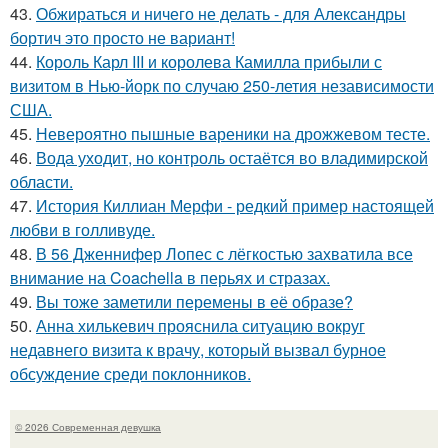
43.
Обжираться и ничего не делать - для Александры
бортич это просто не вариант!
44.
Король Карл III и королева Камилла прибыли с
визитом в Нью-йорк по случаю 250-летия независимости
США.
45.
Невероятно пышные вареники на дрожжевом тесте.
46.
Вода уходит, но контроль остаётся во владимирской
области.
47.
История Киллиан Мерфи - редкий пример настоящей
любви в голливуде.
48.
В 56 Дженнифер Лопес с лёгкостью захватила все
внимание на Coachella в перьях и стразах.
49.
Вы тоже заметили перемены в её образе?
50.
Анна хилькевич прояснила ситуацию вокруг
недавнего визита к врачу, который вызвал бурное
обсуждение среди поклонников.
© 2026 Современная девушка