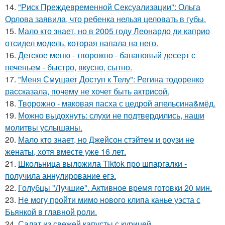
14.
"Риск Преждевременной Сексуализации": Ольга
Орлова заявила, что ребенка нельзя целовать в губы.
15.
Мало кто знает, но в 2005 году Леонардо ди каприо
отсидел модель, которая напала на него.
16.
Детское меню - творожно - банановый десерт с
печеньем - быстро, вкусно, сытно.
17.
"Меня Смущает Доступ к Телу": Регина тодоренко
рассказала, почему не хочет быть актрисой.
18.
Творожно - маковая пасха с цедрой апельсина&мёд.
19.
Можно выдохнуть: слухи не подтвердились, наши
молитвы услышаны.
20.
Мало кто знает, но Джейсон стэйтем и роузи не
женаты, хотя вместе уже 16 лет.
21.
Школьница выложила Tiktok про шпаргалки -
получила аннулирование егэ.
22.
Голубцы "Лучшие". Активное время готовки 20 мин.
23.
Не могу пройти мимо нового клипа канье уэста с
Бьянкой в главной роли.
24.
Салат из свежей капусты с курицей.