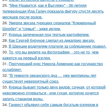
25.
"Мне Нравится, как я Выгляжу" - 36-летняя
телеведущая Ида Галич показала фигуру спустя десять
месяцев после родов.
26.
Умерла звезда турецких сериалов "Клюквенный
Щербет" и "семья" - эдже иртем.
27.
Курица запеченная под тертым картофелем.
28.
Как Сергей бурунов сделал из дикаприо звезду.
29.
В Швеции водителям платили за соблюдение правил.
30.
То, что вы видите на фотографии, - это не то, чем
кажется на первый взгляд.
31.
Протурецкий курс Никола Армению как государство
ослабляет.
32.
"В темноте океанского дна … уже миллионы лет
существует невероятный союз.
33.
Курица бывает только двух видов: сочная, от которой
невозможно оторваться - или сухая, которую хочется
запить стаканом воды.
34.
Ганвест объявил себя самым богатым рэпером в