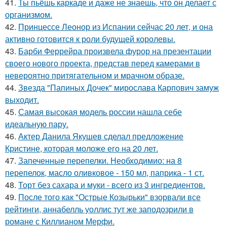
41.
Ты пьёшь каркаде и даже не знаешь, что он делает с
организмом.
42.
Принцессе Леонор из Испании сейчас 20 лет, и она
активно готовится к роли будущей королевы.
43.
Барби Феррейра произвела фурор на презентации
своего нового проекта, представ перед камерами в
невероятно притягательном и мрачном образе.
44.
Звезда "Папиных Дочек" мирослава Карпович замуж
выходит.
45.
Самая высокая модель россии нашла себе
идеальную пару.
46.
Актер Данила Якушев сделал предложение
Кристине, которая моложе его на 20 лет.
47.
Запеченные перепелки. Необходимио: на 8
перепелок, масло оливковое - 150 мл, паприка - 1 ст.
48.
Торт без сахара и муки - всего из 3 ингредиентов.
49.
После того как "Острые Козырьки" взорвали все
рейтинги, аннабелль уоллис тут же заподозрили в
романе с Киллианом Мерфи.