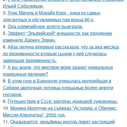
Ильей Соболевым.
3.
Луис Мигель и Мэрайя Кэри - одна из самых
элегантных и обсуждаемых пар конца 90-х.
4.
Она олимпийское золото выиграла.
5.
Эффект "Эльфийской" внешности: как похудение
изменило Дарину Эрвин.
6.
Айза лилуна впервые рассказала, что за два месяца
до беременности вторым сыном у неё случилась
замершая беременность.
7.
А вы знали, что мертвое море хранит уникальные
природные явления?
8.
В этом году в Барнауле открылась крупнейшая в
Сибири цветочная теплица площадью более девяти
гектаров.
9.
Путешествие в Ссср: картины донецкой художницы.
10.
Моника беллуччи на съёмках "Астерикс и Обеликс:
Миссия Клеопатра", 2002 год.
11.
Оказывается, дельфины иногда ловят настоящий