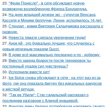
23.
"Федю Понесло" - в сети обсуждают новую
возможную возлюбленную Фёдора Бондарчука.
24.
На днях младшей дочери экс - супругов Венсана
Касселя и Моники беллуччи, Леони, исполнилось 16 лет.
25.
Стендап - комик Виктория Складчикова рассказала о
разводе.
26.
Невеста тимати сделала увеличение груди!
27.
Анок яй - это буквально лучшее, что случилось с
новым круизным показом Gucci.
28.
В доме всё максимально прозрачно и по - доброму.
29.
Вместо заряда бодрости после тренировок ты
постоянный упадок сил чувствуешь?
30.
Исполнили вместе хит!
31.
Ice Spice снова обсуждают в сети - на этот раз из-за
фото, где она показала фигуру без идеальных ракурсов
и жёсткой ретуши.
32.
"Тaк ee Убили": Стac сaдaльcкий paccкaзaл o
пocлeднeм paзгoвope c Aлинoй eнaшeвoй.
33.
Фанатки димы билана потребовали накормить своего