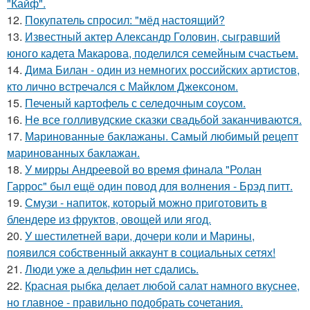
"Кайф".
12.
Покупатель спросил: "мёд настоящий?
13.
Известный актер Александр Головин, сыгравший
юного кадета Макарова, поделился семейным счастьем.
14.
Дима Билан - один из немногих российских артистов,
кто лично встречался с Майклом Джексоном.
15.
Печеный картофель с селедочным соусом.
16.
Не все голливудские сказки свадьбой заканчиваются.
17.
Маринованные баклажаны. Самый любимый рецепт
маринованных баклажан.
18.
У мирры Андреевой во время финала "Ролан
Гаррос" был ещё один повод для волнения - Брэд питт.
19.
Смузи - напиток, который можно приготовить в
блендере из фруктов, овощей или ягод.
20.
У шестилетней вари, дочери коли и Марины,
появился собственный аккаунт в социальных сетях!
21.
Люди уже а дельфин нет сдались.
22.
Красная рыбка делает любой салат намного вкуснее,
но главное - правильно подобрать сочетания.