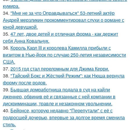
кумира.
34.
"Мне не за что Оправдываться" 53-летний актёр
Андрей мерзликин прокомментировал слухи о романе с
юной девушкой.
35.
47 лет, двое детей и отличная форма - как держит
себя Анна Ковальчук.
36.
Король Карл III и королева Камилла прибыли с
визитом в Нью-йорк по случаю 250-летия независимости
США.
37.
2015 год стал переломным для Джима Керри.
38.
"Тайский Бокс и Жёсткий Режим": как Нюша вернула
форму после родов.
39.
Бывшая домработница подала в суд на кайли
дженнер, обвинив её и связанные с ней компании в
дискриминации, травле и незаконном увольнении.
40.
Бейонсе, которую недавно "Перепутали" с её с
подросшей дочерью, впервые за долгое время сменила
стиль.