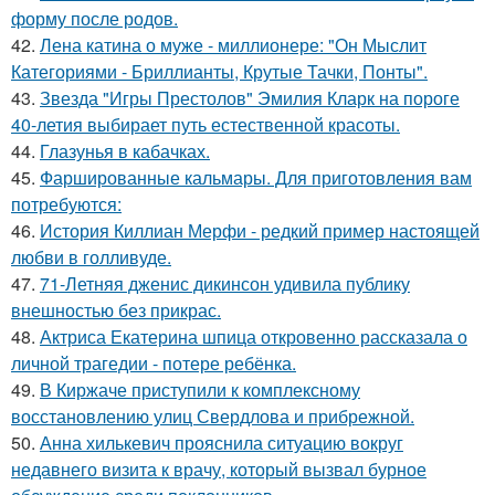
форму после родов.
42.
Лена катина о муже - миллионере: "Он Мыслит
Категориями - Бриллианты, Крутые Тачки, Понты".
43.
Звезда "Игры Престолов" Эмилия Кларк на пороге
40-летия выбирает путь естественной красоты.
44.
Глазунья в кабачках.
45.
Фаршированные кальмары. Для приготовления вам
потребуются:
46.
История Киллиан Мерфи - редкий пример настоящей
любви в голливуде.
47.
71-Летняя дженис дикинсон удивила публику
внешностью без прикрас.
48.
Актриса Екатерина шпица откровенно рассказала о
личной трагедии - потере ребёнка.
49.
В Киржаче приступили к комплексному
восстановлению улиц Свердлова и прибрежной.
50.
Анна хилькевич прояснила ситуацию вокруг
недавнего визита к врачу, который вызвал бурное