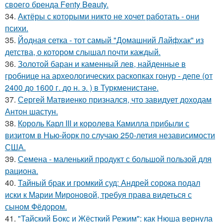
своего бренда Fenty Beauty.
34.
Актёры с которыми никто не хочет работать - они
психи.
35.
Йодная сетка - тот самый "Домашний Лайфхак" из
детства, о котором слышал почти каждый.
36.
Золотой баран и каменный лев, найденные в
гробнице на археологических раскопках гонур - депе (от
2400 до 1600 г. до н. э. ) в Туркменистане.
37.
Сергей Матвиенко признался, что завидует доходам
Антон шастун.
38.
Король Карл III и королева Камилла прибыли с
визитом в Нью-йорк по случаю 250-летия независимости
США.
39.
Семена - маленький продукт с большой пользой для
рациона.
40.
Тайный брак и громкий суд: Андрей сорока подал
иски к Марии Мироновой, требуя права видеться с
сыном Фёдором.
41.
"Тайский Бокс и Жёсткий Режим": как Нюша вернула