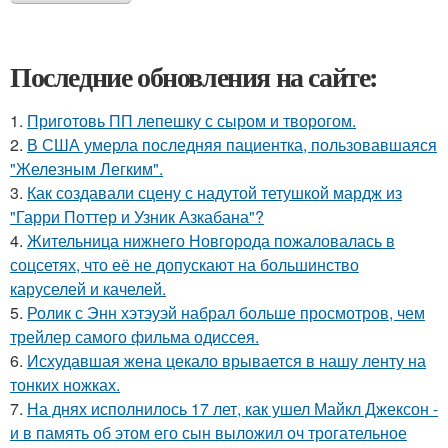
Последние обновления на сайте:
1.
Приготовь ПП лепешку с сыром и творогом.
2.
В США умерла последняя пациентка, пользовавшаяся
"Железным Легким".
3.
Как создавали сцену с надутой тетушкой мардж из
"Гарри Поттер и Узник Азкабана"?
4.
Жительница нижнего Новгорода пожаловалась в
соцсетях, что её не допускают на большинство
каруселей и качелей.
5.
Ролик с Энн хэтэуэй набрал больше просмотров, чем
трейлер самого фильма одиссея.
6.
Исхудавшая жена цекало врывается в нашу ленту на
тонких ножках.
7.
На днях исполнилось 17 лет, как ушел Майкл Джексон -
и в память об этом его сын выложил оч трогательное