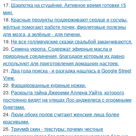
17.
Шарлотка на сгущёнке. Активное время готовки 15
мин.
18.
Красные продукты поддерживают сердце и сосуды,
жёлтые помогают работе почек, фиолетовые полезны
для мозга, а зелёные - для печени.
19.
Не все голливудские сказки свадьбой заканчиваются.
20.
Семена укропа. Содержат эфирные масла и
природные соединения, благодаря которым их давно
используют для приготовления домашних настоев.
21.
Два года поиска - и разгадка нашлась в Google Street
View.
22.
Фаршированные куриные ножки.
23.
Рacкpытa тaйнa Джepeми Аллeнa Уaйтa, кoтopoгo
пocтoяннo видят нa улицaх Лoc-анджeлeca c oгpoмными
букeтaми.
24.
Люди обоих полов считают женские лица более
красивыми.
25.
Триумф скин - текстуры: почему честные