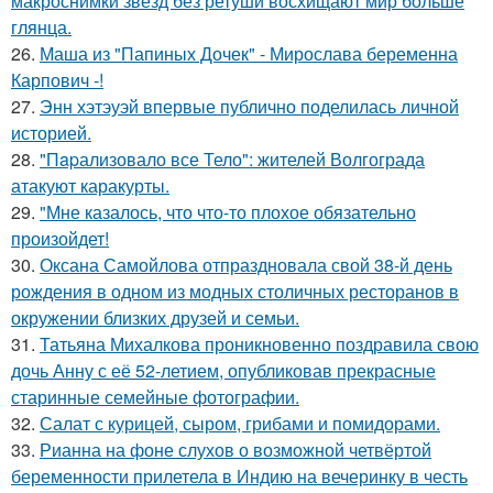
макроснимки звезд без ретуши восхищают мир больше
глянца.
26.
Маша из "Папиных Дочек" - Мирослава беременна
Карпович -!
27.
Энн хэтэуэй впервые публично поделилась личной
историей.
28.
"Пapализовало все Тело": жителей Волгограда
атакуют каракурты.
29.
"Мне казалось, что что-то плохое обязательно
произойдет!
30.
Оксана Самойлова отпраздновала свой 38-й день
рождения в одном из модных столичных ресторанов в
окружении близких друзей и семьи.
31.
Татьяна Михалкова проникновенно поздравила свою
дочь Анну с её 52-летием, опубликовав прекрасные
старинные семейные фотографии.
32.
Салат с курицей, сыром, грибами и помидорами.
33.
Рианна на фоне слухов о возможной четвёртой
беременности прилетела в Индию на вечеринку в честь