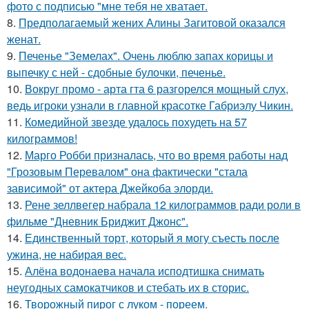
фото с подписью "мне тебя не хватает.
8.
Предполагаемый жених Алины Загитовой оказался
женат.
9.
Печенье "Земелах". Очень люблю запах корицы и
выпечку с ней - сдобные булочки, печенье.
10.
Вокруг промо - арта гта 6 разгорелся мощный слух,
ведь игроки узнали в главной красотке Габриэлу Чикин.
11.
Комедийной звезде удалось похудеть на 57
килограммов!
12.
Марго Робби призналась, что во время работы над
"Грозовым Перевалом" она фактически "стала
зависимой" от актера Джейкоба элорди.
13.
Рене зеллвегер набрала 12 килограммов ради роли в
фильме "Дневник Бриджит Джонс".
14.
Единственный торт, который я могу съесть после
ужина, не набирая вес.
15.
Алёна водонаева начала исподтишка снимать
неугодных самокатчиков и стебать их в сторис.
16.
Творожный пирог с луком - пореем.