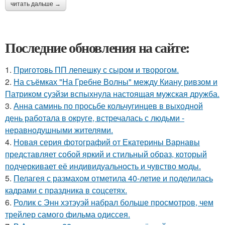
читать дальше →
Последние обновления на сайте:
1.
Приготовь ПП лепешку с сыром и творогом.
2.
На съёмках "На Гребне Волны" между Киану ривзом и
Патриком суэйзи вспыхнула настоящая мужская дружба.
3.
Анна саминь по просьбе кольчугинцев в выходной
день работала в округе, встречалась с людьми -
неравнодушными жителями.
4.
Новая серия фотографий от Екатерины Варнавы
представляет собой яркий и стильный образ, который
подчеркивает её индивидуальность и чувство моды.
5.
Пелагея с размахом отметила 40-летие и поделилась
кадрами с праздника в соцсетях.
6.
Ролик с Энн хэтэуэй набрал больше просмотров, чем
трейлер самого фильма одиссея.