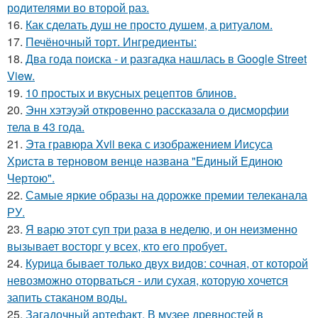
родителями во второй раз.
16.
Как сделать душ не просто душем, а ритуалом.
17.
Печёночный торт. Ингредиенты:
18.
Два года поиска - и разгадка нашлась в Google Street
View.
19.
10 простых и вкусных рецептов блинов.
20.
Энн хэтэуэй откровенно рассказала о дисморфии
тела в 43 года.
21.
Эта гравюра Xvii века с изображением Иисуса
Христа в терновом венце названа "Единый Единою
Чертою".
22.
Самые яркие образы на дорожке премии телеканала
РУ.
23.
Я варю этот суп три раза в неделю, и он неизменно
вызывает восторг у всех, кто его пробует.
24.
Курица бывает только двух видов: сочная, от которой
невозможно оторваться - или сухая, которую хочется
запить стаканом воды.
25.
Загадочный артефакт. В музее древностей в