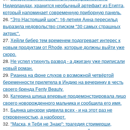
Нидерландах, хранится необычный артефакт из Египта,
который напоминает современную приборную панель.
26.
"Это Настоящий шок": 16-летняя Анна пересильд
выразила недовольство списком "30 самых страшных
актрис".
27.
Хейли бибер тем временем подогревает интерес к
новым продуктам от Rhode, которые должны выйти уже
скоро.
28.
Не успел утихнуть развод - а джигану уже приписали
новый роман.
29.
Рианна на фоне слухов о возможной четвёртой
беременности прилетела в Индию на вечеринку в честь
своего бренда Fenty Beauty.
30.
Катерина шпица впервые продемонстрировала лицо
своего новорожденного мальчика и сообщила его имя.
31.
Бьянка цензори удивила всех - и на этот раз не
откровенностью, а наоборот.
32.
"Маска, я Тебя не Знаю": трагедия стримерши,