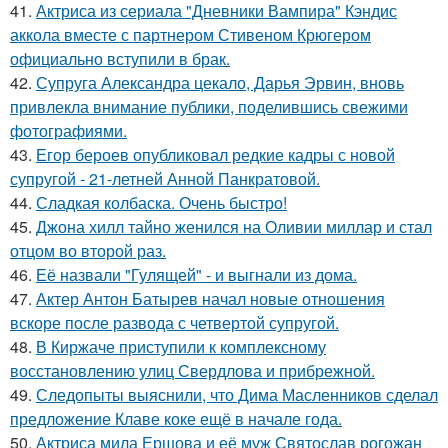
41.
Актриса из сериала "Дневники Вампира" Кэндис
аккола вместе с партнером Стивеном Крюгером
официально вступили в брак.
42.
Супруга Александра цекало, Дарья Эрвин, вновь
привлекла внимание публики, поделившись свежими
фотографиями.
43.
Егор бероев опубликовал редкие кадры с новой
супругой - 21-летней Анной Панкратовой.
44.
Сладкая колбаска. Очень быстро!
45.
Джона хилл тайно женился на Оливии миллар и стал
отцом во второй раз.
46.
Её назвали "Гулящей" - и выгнали из дома.
47.
Актер Антон Батырев начал новые отношения
вскоре после развода с четвертой супругой.
48.
В Киржаче приступили к комплексному
восстановлению улиц Свердлова и прибрежной.
49.
Следопыты выяснили, что Дима Масленников сделал
предложение Клаве коке ещё в начале года.
50.
Актриса мила Ершова и её муж Святослав рогожан