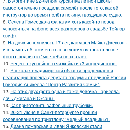
7.
В Аргентине 22-летняя курсантка лётной школы
самостоятельно посадила самолёт после того, как её
инструктор во время полёта покинул воздушное судно.
8.
Селена Гомес дала фанатам хоть какой-то повод
успокоиться на фоне всех разговоров о свадьбе Тейлор
свифт.
9.
На днях исполнилось 17 лет, как ушел Майкл Джексон -
и в память об этом его сын выложил оч трогательное
фото с подписью "мне тебя не хватает.
10.
Рецепт вкуснейшего чизкейка из 3 ингредиентов.
11.
В школах владимирской области продолжается
реализация проекта депутата госдумы от единой России
Григория Аникеева "Центр Развития Семьи".
12.
На этих двух фото одна и та же девочка - ариелла,
дочь джигана и Оксаны.
13.
Как приготовить вафельные трубочки.
14.
20-21 Июня в Санкт-петербурге прошли
соревнования по триатлону "медный всадник 51.
15.
Диана пожарская и Иван Янковский стали