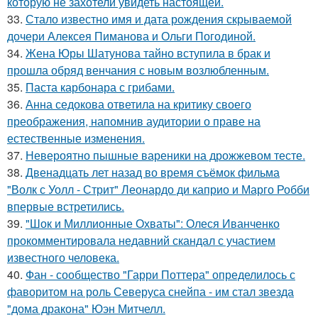
которую не захотели увидеть настоящей.
33.
Стало известно имя и дата рождения скрываемой
дочери Алексея Пиманова и Ольги Погодиной.
34.
Жена Юры Шатунова тайно вступила в брак и
прошла обряд венчания с новым возлюбленным.
35.
Паста карбонара с грибами.
36.
Анна седокова ответила на критику своего
преображения, напомнив аудитории о праве на
естественные изменения.
37.
Невероятно пышные вареники на дрожжевом тесте.
38.
Двенадцать лет назад во время съёмок фильма
"Волк с Уолл - Стрит" Леонардо ди каприо и Марго Робби
впервые встретились.
39.
"Шок и Миллионные Охваты": Олеся Иванченко
прокомментировала недавний скандал с участием
известного человека.
40.
Фан - сообщество "Гарри Поттера" определилось с
фаворитом на роль Северуса снейпа - им стал звезда
"дома дракона" Юэн Митчелл.