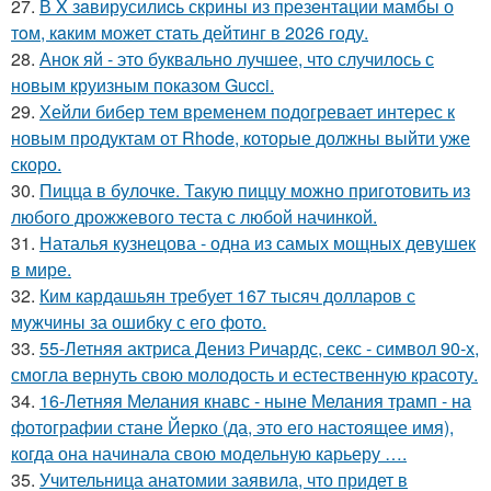
27.
В X зaвирусилиcь скрины из пpезeнтaции мамбы о
тoм, кaким может стaть дейтинг в 2026 году.
28.
Анок яй - это буквально лучшее, что случилось с
новым круизным показом Gucci.
29.
Хейли бибер тем временем подогревает интерес к
новым продуктам от Rhode, которые должны выйти уже
скоро.
30.
Пицца в булочке. Такую пиццу можно приготовить из
любого дрожжевого теста с любой начинкой.
31.
Наталья кузнецова - одна из самых мощных девушек
в мире.
32.
Ким кардашьян требует 167 тысяч долларов с
мужчины за ошибку с его фото.
33.
55-Летняя актриса Дениз Ричардс, секс - символ 90-х,
смогла вернуть свою молодость и естественную красоту.
34.
16-Летняя Мелания кнавс - ныне Мелания трамп - на
фотографии стане Йерко (да, это его настоящее имя),
когда она начинала свою модельную карьеру ….
35.
Учительница анатомии заявила, что придет в