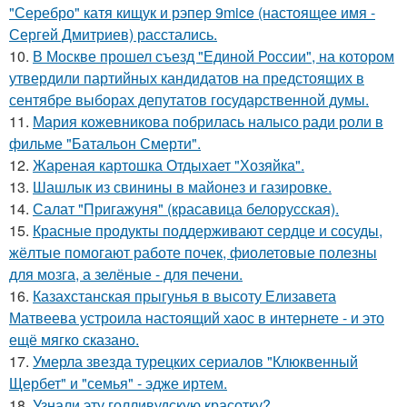
"Серебро" катя кищук и рэпер 9mice (настоящее имя -
Сергей Дмитриев) расстались.
10.
В Москве прошел съезд "Единой России", на котором
утвердили партийных кандидатов на предстоящих в
сентябре выборах депутатов государственной думы.
11.
Мария кожевникова побрилась налысо ради роли в
фильме "Батальон Смерти".
12.
Жареная картошка Отдыхает "Хозяйка".
13.
Шашлык из свинины в майонез и газировке.
14.
Салат "Пригажуня" (красавица белорусская).
15.
Красные продукты поддерживают сердце и сосуды,
жёлтые помогают работе почек, фиолетовые полезны
для мозга, а зелёные - для печени.
16.
Казахстанская прыгунья в высоту Елизавета
Матвеева устроила настоящий хаос в интернете - и это
ещё мягко сказано.
17.
Умерла звезда турецких сериалов "Клюквенный
Щербет" и "семья" - эдже иртем.
18.
Узнали эту голливудскую красотку?