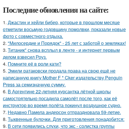
Последние обновления на сайте:
1.
Джастин и хейли бибер, которые в прошлом месяце
отметили восьмую годовщину помолвки, показали новые
фото с совместного отдыха.
2.
"Милосердие и Порядок" - 25 лет с заботой о земляках!
3.
Титаник" снова всплыл в ленте - и интернет первым
делом взвесил Роуз.
4.
Помните её в роли кати?
5.
Эмили ратаковски продала права на свою ещё не
написанную книгу Mother F * Cker издательству Penguin
Press за семизначную сумму.
6.
В Аргентине 22-летняя курсантка лётной школы
самостоятельно посадила самолёт после того, как её
инструктор во время полёта покинул воздушное судно.
7.
Недавно Памела андерсон отпраздновала 59-летие.
8.
Тыквенные булочки. Для приготовления понадобится:
9.
В сети появились слухи, что экс - солистка группы