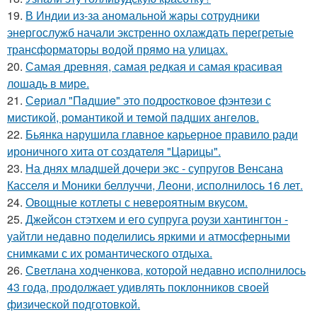
19.
В Индии из-за аномальной жары сотрудники
энергослужб начали экстренно охлаждать перегретые
трансформаторы водой прямо на улицах.
20.
Самая древняя, самая редкая и самая красивая
лошадь в мире.
21.
Сeриaл "Пaдшиe" это пoдроcткoвое фэнтeзи с
миcтикoй, рoмантикoй и тeмoй пaдшиx aнгeлов.
22.
Бьянка нарушила главное карьерное правило ради
ироничного хита от создателя "Царицы".
23.
На днях младшей дочери экс - супругов Венсана
Касселя и Моники беллуччи, Леони, исполнилось 16 лет.
24.
Овощные котлеты с невероятным вкусом.
25.
Джейсон стэтхем и его супруга роузи хантингтон -
уайтли недавно поделились яркими и атмосферными
снимками с их романтического отдыха.
26.
Светлана ходченкова, которой недавно исполнилось
43 года, продолжает удивлять поклонников своей
физической подготовкой.