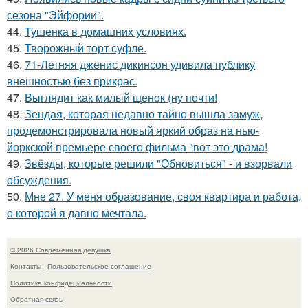
сезона "Эйфории".
44.
Тушенка в домашних условиях.
45.
Творожный торт суфле.
46.
71-Летняя дженис дикинсон удивила публику
внешностью без прикрас.
47.
Выглядит как милый щенок (ну почти!
48.
Зендая, которая недавно тайно вышла замуж,
продемонстрировала новый яркий образ на нью-
йоркской премьере своего фильма "вот это драма!
49.
Звёзды, которые решили "Обновиться" - и взорвали
обсуждения.
50.
Мне 27. У меня образование, своя квартира и работа,
о которой я давно мечтала.
© 2026 Современная девушка
Контакты
Пользовательское соглашение
Политика конфидециальности
Обратная связь