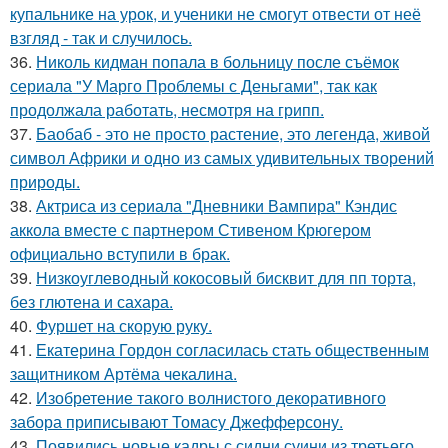
купальнике на урок, и ученики не смогут отвести от неё
взгляд - так и случилось.
36.
Николь кидман попала в больницу после съёмок
сериала "У Марго Проблемы с Деньгами", так как
продолжала работать, несмотря на грипп.
37.
Баобаб - это не просто растение, это легенда, живой
символ Африки и одно из самых удивительных творений
природы.
38.
Актриса из сериала "Дневники Вампира" Кэндис
аккола вместе с партнером Стивеном Крюгером
официально вступили в брак.
39.
Низкоуглеводный кокосовый бисквит для пп торта,
без глютена и сахара.
40.
Фуршет на скорую руку.
41.
Екатерина Гордон согласилась стать общественным
защитником Артёма чекалина.
42.
Изобретение такого волнистого декоративного
забора приписывают Томасу Джефферсону.
43.
Появились новые кадры с сидни суини из третьего