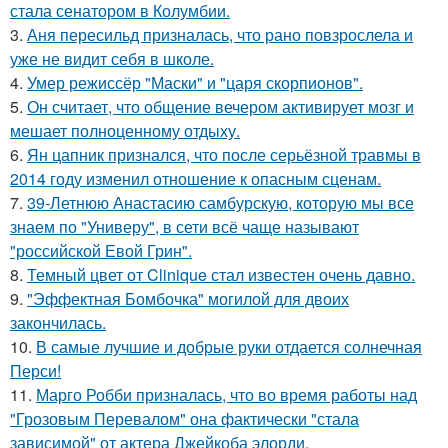
стала сенатором в Колумбии.
3.
Аня пересильд призналась, что рано повзрослела и
уже не видит себя в школе.
4.
Умер режиссёр "Маски" и "царя скорпионов".
5.
Он считает, что общение вечером активирует мозг и
мешает полноценному отдыху.
6.
Ян цапник признался, что после серьёзной травмы в
2014 году изменил отношение к опасным сценам.
7.
39-Летнюю Анастасию самбурскую, которую мы все
знаем по "Универу", в сети всё чаще называют
"российской Евой Грин".
8.
Темный цвет от Clinique стал известен очень давно.
9.
"Эффектная Бомбочка" могилой для двоих
закончилась.
10.
В самые лучшие и добрые руки отдается солнечная
Перси!
11.
Марго Робби призналась, что во время работы над
"Грозовым Перевалом" она фактически "стала
зависимой" от актера Джейкоба элорди.