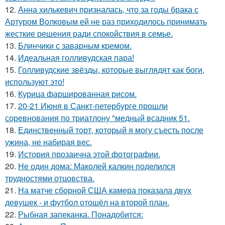
12.
Анна хилькевич призналась, что за годы брака с
Артуром Волковым ей не раз приходилось принимать
жесткие решения ради спокойствия в семье.
13.
Блинчики с заварным кремом.
14.
Идеальная голливудская пара!
15.
Голливудские звёзды, которые выглядят как боги,
используют это!
16.
Курица фаршированная рисом.
17.
20-21 Июня в Санкт-петербурге прошли
соревнования по триатлону "медный всадник 51.
18.
Единственный торт, который я могу съесть после
ужина, не набирая вес.
19.
История прозаична этой фотографии.
20.
Не один дома: Маколей калкин поделился
трудностями отцовства.
21.
На матче сборной США камера показала двух
девушек - и футбол отошёл на второй план.
22.
Рыбная запеканка. Понадобится: