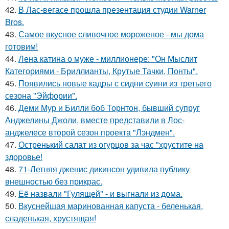
42.
В Лас-вегасе прошла презентация студии Warner
Bros.
43.
Самое вкусное сливочное мороженое - мы дома
готовим!
44.
Лена катина о муже - миллионере: "Он Мыслит
Категориями - Бриллианты, Крутые Тачки, Понты".
45.
Появились новые кадры с сидни суини из третьего
сезона "Эйфории".
46.
Деми Мур и Билли боб Торнтон, бывший супруг
Анджелины Джоли, вместе представили в Лос-
анджелесе второй сезон проекта "Лэндмен".
47.
Остренький салат из огурцов за час "хрустите нa
здоровье!
48.
71-Летняя дженис дикинсон удивила публику
внешностью без прикрас.
49.
Её назвали "Гулящей" - и выгнали из дома.
50.
Вкуснейшая маринованная капуста - беленькая,
сладенькая, хрустящая!