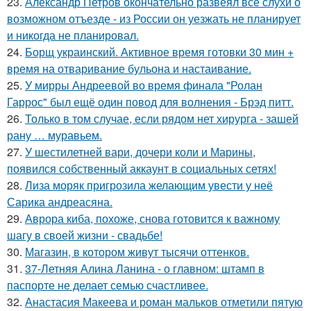
23.
Александр Петров окончательно развеял все слухи о
возможном отъезде - из России он уезжать не планирует
и никогда не планировал.
24.
Борщ украинский. Активное время готовки 30 мин +
время на отваривание бульона и настаивание.
25.
У мирры Андреевой во время финала "Ролан
Гаррос" был ещё один повод для волнения - Брэд питт.
26.
Только в том случае, если рядом нет хирурга - зашей
рану … муравьем.
27.
У шестилетней вари, дочери коли и Марины,
появился собственный аккаунт в социальных сетях!
28.
Лиза моряк пригрозила желающим увести у неё
Сарика андреасяна.
29.
Аврора киба, похоже, снова готовится к важному
шагу в своей жизни - свадьбе!
30.
Магазин, в котором живут тысячи оттенков.
31.
37-Летняя Алина Ланина - о главном: штамп в
паспорте не делает семью счастливее.
32.
Анастасия Макеева и роман мальков отметили пятую