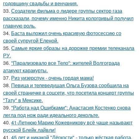
годовщину свадьбы и венчания.
33.
Создатели фильма о лидере группы сектор газа
рассказали, почему именно Никита кологривый получил
главную роль.
34.
Баста выложил очень красивую фотосессию со
своей супругой Еленой.
35.
Самые яркие образы на дорожке премии телеканала
РУ.
36.
"Пapализовало все Тело": жителей Волгограда
атакуют каракурты.
37.
Риз уизерспун - очень гордая мама!
38.
Певица и телеведущая Ольга Бузова сообщила на
своей страничке в соцсети, что посетила концерт группы
"Тату" в Мексике.
39.
"Работа над Ошибками": Анастасия Костенко снова
легла под нож ради идеального декольте.
40.
41-Летнюю Марию Кожевникову всё чаще называют
русской Блейк лайвли!
41.
45 лет и никакой "Лёгкости" - только жёсткая работа.