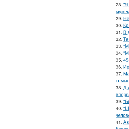
28.
"Я
мужем
29.
Не
30.
Кр
31.
В 
32.
Те
33.
"М
34.
"М
35.
45
36.
Ир
37.
Ма
семью
38.
Дв
вперв
39.
"Б
40.
"Ш
челов
41.
Ав
Краси