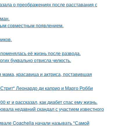
азала о преображениях после расставания с
оман.
вым совместным появлением.
ников.
 поменялась её жизнь после развода.
огих буквально отвисла челюсть.
 мама, красавица и актриса, поставившая
 Стрит" Леонардо ди каприо и Марго Робби
 кг и рассказал, как диабет спас ему жизнь.
вала недавний скандал с участием известного
ивале Coachella начали называть "Самой