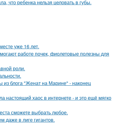
а, что ребенка нельзя целовать в губы.
месте уже 16 лет.
могают работе почек, фиолетовые полезны для
авной роли.
альности.
 из блога "Женат на Марине" - наконец
а настоящий хаос в интернете - и это ещё мягко
места сможете выбрать любое.
м даже в лиге гигантов.