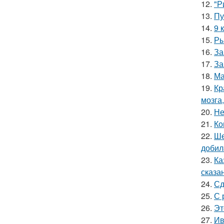
12.
"Р
13.
Пу
14.
9 
15.
Ры
16.
За
17.
За
18.
Ма
19.
Кр
мозга,
20.
Не
21.
Ко
22.
Ше
добил
23.
Ка
сказа
24.
Сд
25.
С 
26.
Эт
27.
Ив