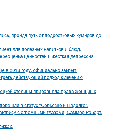
ись, пройдя путь от подростковых кумиров до
диент для полезных напитков и блюд.
ереоценка ценностей и жесткая депрессия
ё в 2018 году, официально закрыт.
треть действующий подход к лечению
мецкой столицы приравняла права женщин к
перешли в статус "Серьезно и Надолго".
 актрису с огромными глазами, Саммер Роберт.
ожках.