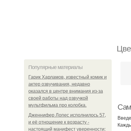
Цве
Популярные материалы
Гарик Харламов, известный комик и
актер озвучивания, недавно
оказался в центре внимания из-за
своей работы над озвучкой
мультфильма про колобка.
Сам
Дженнифер Лопес исполнилось 57,
Введе
и её отношение к возрасту -
Кажды
настоящий манифест уверенности: