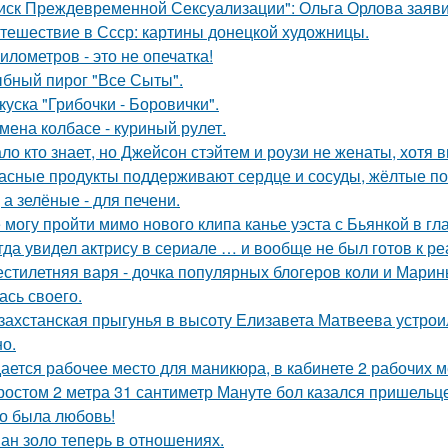
иск Преждевременной Сексуализации": Ольга Орлова заявил
тешествие в Ссср: картины донецкой художницы.
километров - это не опечатка!
бный пирог "Все Сыты".
куска "Грибочки - Боровички".
мена колбасе - куриный рулет.
ло кто знает, но Джейсон стэйтем и роузи не женаты, хотя в
асные продукты поддерживают сердце и сосуды, жёлтые по
 а зелёные - для печени.
 могу пройти мимо нового клипа канье уэста с Бьянкой в гл
гда увидел актрису в сериале … и вообще не был готов к ре
стилетняя варя - дочка популярных блогеров коли и Марины
ась своего.
захстанская прыгунья в высоту Елизавета Матвеева устроил
но.
ается рабочее место для маникюра, в кабинете 2 рабочих 
ростом 2 метра 31 сантиметр Мануте бол казался пришельце
о была любовь!
ан золо теперь в отношениях.