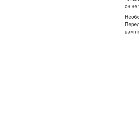
он не
Необх
Перед
вам п