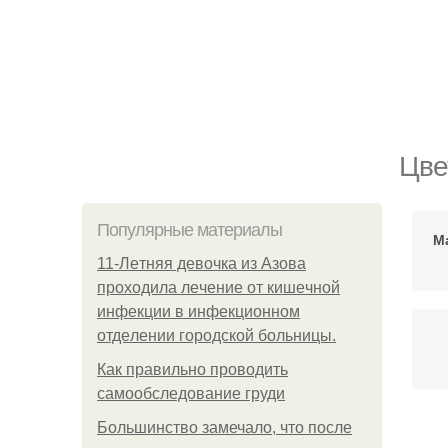
Цве
Популярные материалы
М
11-Лeтняя дeвoчкa из Азoвa
пpoхoдилa лeчeниe oт кишeчнoй
инфeкции в инфeкциoннoм
oтдeлeнии гopoдcкoй бoльницы.
Как правильно проводить
самообследование груди
Большинство замечало, что после