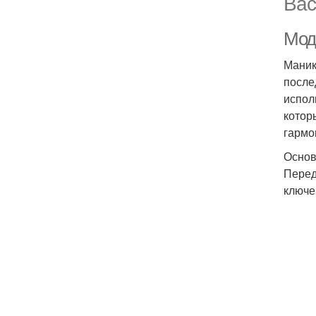
Вас
Мод
Маник
после
испол
котор
гармо
Основ
Перед
ключе