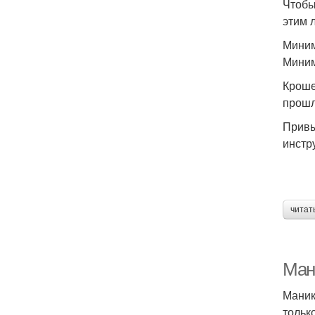
Чтобы
этим 
Миним
Миним
Кроше
прошл
Привы
инстр
читат
Ман
Маник
тольк