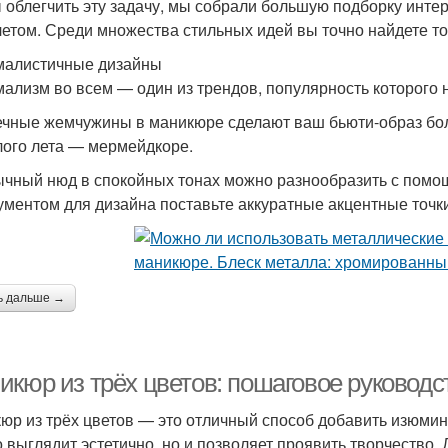
 облегчить эту задачу, мы собрали большую подборку инте
летом. Среди множества стильных идей вы точно найдете то
алистичные дизайны
ализм во всем — один из трендов, популярность которого н
чные жемчужины в маникюре сделают ваш бьюти-образ бол
ого лета — мермейдкоре.
чный нюд в спокойных тонах можно разнообразить с пом
ументом для дизайна поставьте аккуратные акцентные точки
ь дальше →
икюр из трёх цветов: пошаговое руковод
юр из трёх цветов — это отличный способ добавить изюмин
о выглядит эстетично, но и позволяет проявить творчество.