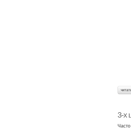
читат
3-х
Часто