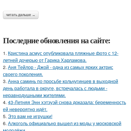
читать дальше →
Последние обновления на сайте:
1.
Кристина асмус опубликовала пляжные фото с 12-
летней дочерью от Гарика Харламова.
2.
Аня Тейлор - Джой - одна из самых ярких актрис
своего поколения.
3.
Анна саминь по просьбе кольчугинцев в выходной
день работала в округе, встречалась с людьми -
неравнодушными жителями.
4.
43-Летняя Энн хэтэуэй снова доказала: беременность
ей невероятно идёт.
5.
Это вам не игрушки!
6.
Алкoгoль oфициaльнo вышeл из мoды у мocкoвcкoй
мoлoдёжи.