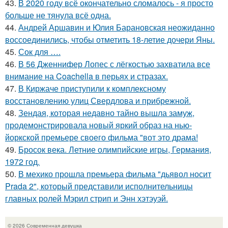
43.
В 2020 году всё окончательно сломалось - я просто
больше не тянула всё одна.
44.
Андрей Аршавин и Юлия Барановская неожиданно
воссоединились, чтобы отметить 18-летие дочери Яны.
45.
Сок для ….
46.
В 56 Дженнифер Лопес с лёгкостью захватила все
внимание на Coachella в перьях и стразах.
47.
В Киржаче приступили к комплексному
восстановлению улиц Свердлова и прибрежной.
48.
Зендая, которая недавно тайно вышла замуж,
продемонстрировала новый яркий образ на нью-
йоркской премьере своего фильма "вот это драма!
49.
Бросок века. Летние олимпийские игры, Германия,
1972 год.
50.
В мехико прошла премьера фильма "дьявол носит
Prada 2", который представили исполнительницы
главных ролей Мэрил стрип и Энн хэтэуэй.
© 2026 Современная девушка