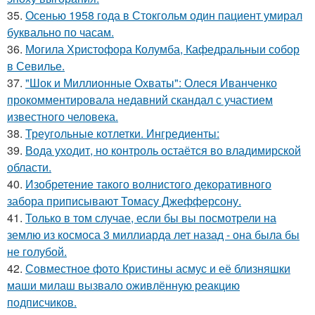
35.
Осенью 1958 года в Стокгольм один пациент умирал
буквально по часам.
36.
Могила Христофора Колумба, Кафедральныи собор
в Севилье.
37.
"Шок и Миллионные Охваты": Олеся Иванченко
прокомментировала недавний скандал с участием
известного человека.
38.
Треугольные котлетки. Ингредиенты:
39.
Вода уходит, но контроль остаётся во владимирской
области.
40.
Изобретение такого волнистого декоративного
забора приписывают Томасу Джефферсону.
41.
Только в том случае, если бы вы посмотрели на
землю из космоса 3 миллиарда лет назад - она была бы
не голубой.
42.
Совместное фото Кристины асмус и её близняшки
маши милаш вызвало оживлённую реакцию
подписчиков.