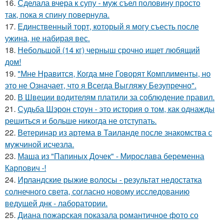
16.
Сделала вчера к супу - муж съел половину просто
так, пока я спину повернула.
17.
Единственный торт, который я могу съесть после
ужина, не набирая вес.
18.
Небольшой (14 кг) черныш срочно ищет любящий
дом!
19.
"Мне Нравится, Когда мне Говорят Комплименты, но
это не Означает, что я Всегда Выгляжу Безупречно".
20.
В Швеции водителям платили за соблюдение правил.
21.
Судьба Шэрон стоун - это история о том, как однажды
решиться и больше никогда не отступать.
22.
Ветеринар из артема в Таиланде после знакомства с
мужчиной исчезла.
23.
Маша из "Папиных Дочек" - Мирослава беременна
Карпович -!
24.
Ирландские рыжие волосы - результат недостатка
солнечного света, согласно новому исследованию
ведущей днк - лаборатории.
25.
Диана пожарская показала романтичное фото со