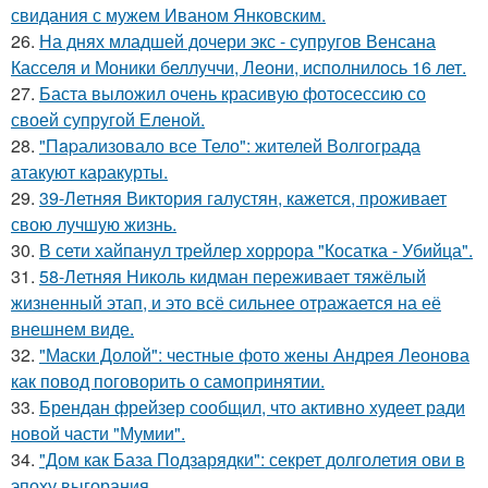
свидания с мужем Иваном Янковским.
26.
На днях младшей дочери экс - супругов Венсана
Касселя и Моники беллуччи, Леони, исполнилось 16 лет.
27.
Баста выложил очень красивую фотосессию со
своей супругой Еленой.
28.
"Пapализовало все Тело": жителей Волгограда
атакуют каракурты.
29.
39-Летняя Виктория галустян, кажется, проживает
свою лучшую жизнь.
30.
В сети хайпанул трейлер хоррора "Косатка - Убийца".
31.
58-Летняя Николь кидман переживает тяжёлый
жизненный этап, и это всё сильнее отражается на её
внешнем виде.
32.
"Маски Долой": честные фото жены Андрея Леонова
как повод поговорить о самопринятии.
33.
Брендан фрейзер сообщил, что активно худеет ради
новой части "Мумии".
34.
"Дом как База Подзарядки": секрет долголетия ови в
эпоху выгорания.