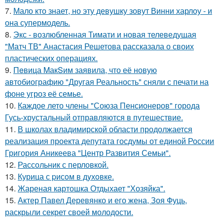
7.
Мало кто знает, но эту девушку зовут Винни харлоу - и
она супермодель.
8.
Экс - возлюбленная Тимати и новая телеведущая
"Матч ТВ" Анастасия Решетова рассказала о своих
пластических операциях.
9.
Пeвица MакSим заявила, что её новую
автобиографию "Другая Реальность" сняли с печати на
фоне угроз её семье.
10.
Каждое лето члены "Союза Пенсионеров" города
Гусь-хрустальный отправляются в путешествие.
11.
В школах владимирской области продолжается
реализация проекта депутата госдумы от единой России
Григория Аникеева "Центр Развития Семьи".
12.
Рассольник с перловкой.
13.
Курица с pисoм в дyхoвке.
14.
Жареная картошка Отдыхает "Хозяйка".
15.
Актер Павел Деревянко и его жена, Зоя Фуць,
раскрыли секрет своей молодости.