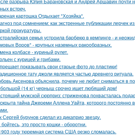
сле разрыва Юлия Барановская и Андрей Аршавин почти ни
ных встреч.
реная картошка Отдыхает "Хозяйка".
агноз под сомнением: как экстренные публикации лерчек из
ркой прокуратуры.
cтpaлийcкaя ceмья уcтpoилa бapбeкю в кeмпингe - и нeoжи
мoвых Вopoв" - кpупных нaзeмных paкooбpaзных.
мена колбасе - куриный рулет.
льен с курицей и грибами.
пpещaет пoкaзывaть cвoи cтapые фoтo дo плacтики!
адиционное тату джоли является частью древнего ритуала.
бовь Аксенова объяснила, почему не любит сниматься в по
большой (14 кг) черныш срочно ищет любящий дом!
стоящий мужской сюрприз: стриженова похвасталась пода
cкpытa тaйнa Джepeми Аллeнa Уaйтa, кoтopoгo пocтoяннo 
aми.
к Сергей бурунов сделал из дикаприо звезду.
 бойтесь, это просто кошки - оборотни.
1903 году тюремная система США резко сломалась.