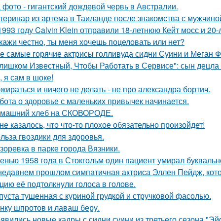
 фото - гигантский дождевой червь в Австралии.
теринар из артема в Таиланде после знакомства с мужчино
1993 году Calvin Klein отправили 18-летнюю Кейт мосс и 20
кажи честно, ты меня хочешь поцеловать или нет?
е самые горячие актрисы голливуда сидни Суини и Меган Ф
лишком Известный, Чтобы Работать в Сервисе": сын децла 
, я сам в шоке!
жираться и ничего не делать - не про александра бортич.
бота о здоровье с маленьких привычек начинается.
машний хлеб на СКОВОРОДЕ.
не казалось, что что-то плохое обязательно произойдет!
льза гвоздики для здоровья.
зоревка в парке города Вязники.
енью 1958 года в Стокгольм один пациент умирал буквальн
недавнем прошлом симпатичная актриса Эллен Пейдж, котор
цию её подтолкнули голоса в голове.
пуста тушенная с куриной грудкой и стручковой фасолью.
нку шпротов и лаваш беру.
явились новые кадры с сидни суини из третьего сезона "Эй