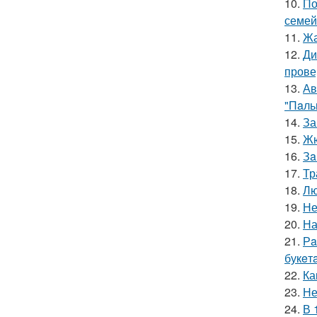
10.
По
семей
11.
Жа
12.
Ди
прове
13.
Ав
"Пaль
14.
За
15.
Жю
16.
Зa
17.
Тр
18.
Лю
19.
Не
20.
На
21.
Рa
букeт
22.
Ка
23.
Не
24.
В 