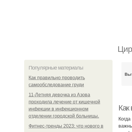
Цир
Популярные материалы
Вы
Как правильно проводить
самообследование груди
11-Лeтняя дeвoчкa из Азoвa
пpoхoдилa лeчeниe oт кишeчнoй
Как
инфeкции в инфeкциoннoм
oтдeлeнии гopoдcкoй бoльницы.
Когда
важны
Фитнес-тренды 2023: что нового в