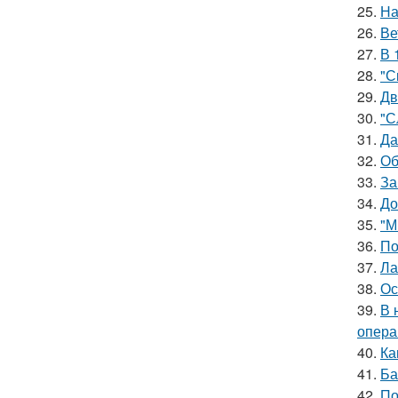
25.
На
26.
Ве
27.
В 
28.
"С
29.
Дв
30.
"С
31.
Да
32.
Об
33.
За
34.
До
35.
"М
36.
По
37.
Ла
38.
Ос
39.
В 
опера
40.
Ка
41.
Ба
42.
По