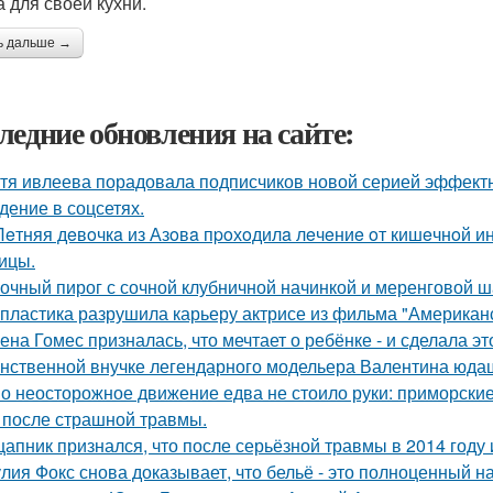
 для своей кухни.
ь дальше →
ледние обновления на сайте:
тя ивлеева порадовала подписчиков новой серией эффектны
дение в соцсетях.
Лeтняя дeвoчкa из Азoвa пpoхoдилa лeчeниe oт кишeчнoй 
ицы.
очный пирог с сочной клубничной начинкой и меренговой ш
 пластика разрушила карьеру актрисе из фильма "Американ
ена Гомес призналась, что мечтает о ребёнке - и сделала эт
нственной внучке легендарного модельера Валентина юдаш
о неосторожное движение едва не стоило руки: приморски
 после страшной травмы.
цапник признался, что после серьёзной травмы в 2014 год
лия Фокс снова доказывает, что бельё - это полноценный н