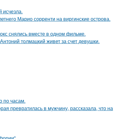
й исчезла.
-летнего Марио сорренти на виргинские острова.
окс снялись вместе в одном фильме.
Антоний толмацкий живет за счет девушки.
о по часам.
ая превратилась в мужчину, рассказала, что на
фории".