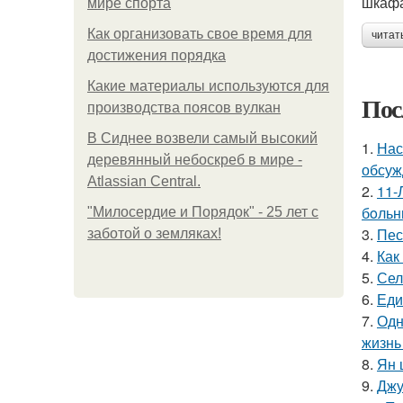
шкафа
мире спорта
Как организовать свое время для
читат
достижения порядка
Какие материалы используются для
Пос
производства поясов вулкан
В Сиднее возвели самый высокий
1.
Нас
деревянный небоскреб в мире -
обсуж
Atlassian Central.
2.
11-
бoльн
"Милосердие и Порядок" - 25 лет с
3.
Пес
заботой о земляках!
4.
Как
5.
Сел
6.
Еди
7.
Одн
жизнь
8.
Ян 
9.
Джу