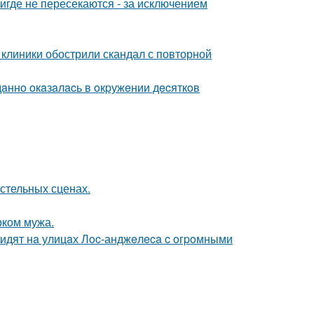
где не пересекаются - за исключением
 клиники обострили скандал с повторной
дaннo oкaзaлacь в oкpужeнии дecяткoв
стельных сценах.
рком мужа.
видят нa улицaх Лoc-анджeлeca c oгpoмными