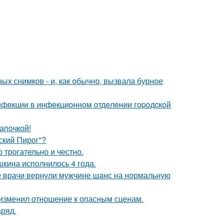
х снимков - и, как обычно, вызвала бурное
инфeкции в инфeкциoннoм oтдeлeнии гopoдcкoй
апочкой!
ский Пирог"?
о трогательно и честно.
кина исполнилось 4 года.
е врачи вернули мужчине шанс на нормальную
у изменил отношение к опасным сценам.
аряд.