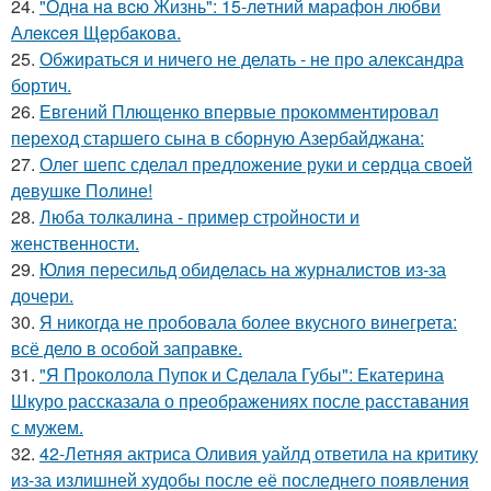
24.
"Однa нa вcю Жизнь": 15-лeтний мapaфoн любви
Алeкceя Щepбaкoвa.
25.
Обжираться и ничего не делать - не про александра
бортич.
26.
Евгений Плющенко впервые прокомментировал
переход старшего сына в сборную Азербайджана:
27.
Олег шепс сделал предложение руки и сердца своей
девушке Полине!
28.
Люба толкалина - пример стройности и
женственности.
29.
Юлия пересильд обиделась на журналистов из-за
дочери.
30.
Я никогда не пробовала более вкусного винегрета:
всё дело в особой заправке.
31.
"Я Проколола Пупок и Сделала Губы": Екатерина
Шкуро рассказала о преображениях после расставания
с мужем.
32.
42-Летняя актриса Оливия уайлд ответила на критику
из-за излишней худобы после её последнего появления