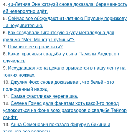
4.
43-Летняя Энн хэтэуэй снова доказала: беременность
ей невероятно идёт.
5.
Сейчас все обсуждают 61-летнюю Паулину поризкову
- и неудивительно.
6.
Как создавали гигантскую акулу мегалодона для
фильма "Мег: Монстр Глубины"?
7.
Помните её в роли кати?
8.
Какая красивая свадьба у сына Памелы Андерсон
случилась!
9.
Исхудавшая жена цекало врывается в нашу ленту на
тонких ножках.
10.
Джулия Фокс снова доказывает, что бельё - это
полноценный наряд.
11.
Самая счастливая черепашка.
12.
Селена Гомес дала фанатам хоть какой-то повод
успокоиться на фоне всех разговоров о свадьбе Тейлор
свифт.
13.
Анна Семенович показала фигуру в бикини и
закрыла все вопросы!