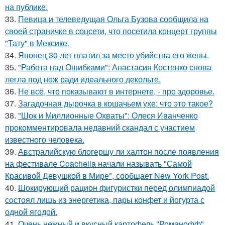
на публике.
33.
Певица и телеведущая Ольга Бузова сообщила на
своей страничке в соцсети, что посетила концерт группы
"Тату" в Мексике.
34.
Японец 30 лет платил за место убийства его жены.
35.
"Работа над Ошибками": Анастасия Костенко снова
легла под нож ради идеального декольте.
36.
Не всё, что показывают в интернете, - про здоровье.
37.
Загадочная дырочка в кошачьем ухе: что это такое?
38.
"Шок и Миллионные Охваты": Олеся Иванченко
прокомментировала недавний скандал с участием
известного человека.
39.
Австралийскую блогершу ли халтон после появления
на фестивале Coachella начали называть "Самой
Красивой Девушкой в Мире", сообщает New York Post.
40.
Шокирующий рацион фигуристки перед олимпиадой
состоял лишь из энергетика, пары конфет и йогурта с
одной ягодой.
41.
Очень нежный и вкусный картофель "Романофф".