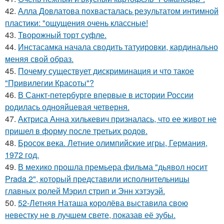
42.
Алла Довлатова похвасталась результатом интимной
пластики: "ощущения очень классные!
43.
Творожный торт суфле.
44.
Инстасамка начала сводить татуировки, кардинально
меняя свой образ.
45.
Почему существует дискриминация и что такое
"Привилегии Красоты"?
46.
В Санкт-петербурге впервые в истории России
родилась однояйцевая четверня.
47.
Актриса Анна хилькевич призналась, что ее живот не
пришел в форму после третьих родов.
48.
Бросок века. Летние олимпийские игры, Германия,
1972 год.
49.
В мехико прошла премьера фильма "дьявол носит
Prada 2", который представили исполнительницы
главных ролей Мэрил стрип и Энн хэтэуэй.
50.
52-Летняя Наташа королёва выставила свою
невестку не в лучшем свете, показав её зубы.