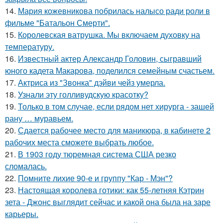
14.
Мария кожевникова побрилась налысо ради роли в
фильме "Батальон Смерти".
15.
Королевская ватрушка. Мы включаем духовку на
температуру.
16.
Известный актер Александр Головин, сыгравший
юного кадета Макарова, поделился семейным счастьем.
17.
Актриса из "Звонка" дэйви чейз умерла.
18.
Узнали эту голливудскую красотку?
19.
Только в том случае, если рядом нет хирурга - зашей
рану … муравьем.
20.
Сдается рабочее место для маникюра, в кабинете 2
рабочих места сможете выбрать любое.
21.
В 1903 году тюремная система США резко
сломалась.
22.
Помните лихие 90-е и группу "Кар - Мэн"?
23.
Настоящая королева готики: как 55-летняя Кэтрин
зета - Джонс выглядит сейчас и какой она была на заре
карьеры.