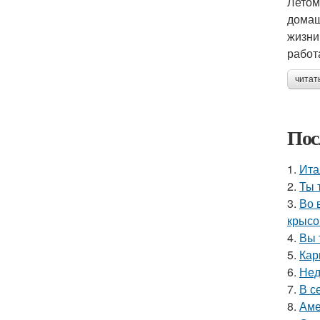
Летом
домаш
жизни
работ
читат
Пос
1.
Ита
2.
Ты 
3.
Во 
крысо
4.
Вы 
5.
Кар
6.
Нед
7.
В с
8.
Аме