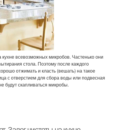
а кухне всевозможных микробов. Частенько они
вытирания стола. Поэтому после каждого
хорошо отжимать и класть (вешать) на такое
ница с отверстием для сбора воды или подвесная
 не будут скапливаться микробы.
т. Залог чистоты на кухне