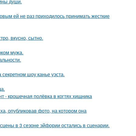
бины души.
ковым ей не раз приходилось принимать жесткие
тро, вкусно, сытно.
рком мужа.
альности.
 секретном шоу канье уэста.
да.
 - крошечная полёвка в когтях хищника
а, опубликовав фото, на котором она
сцены в 3 сезоне эйфории остались в сценарии.