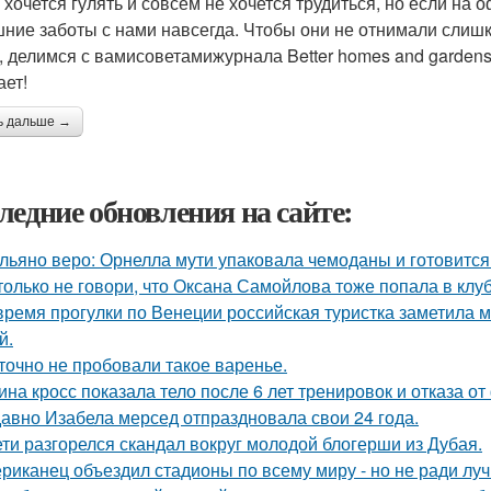
 хочется гулять и совсем не хочется трудиться, но если на 
ние заботы с нами навсегда. Чтобы они не отнимали слишк
, делимся с вамисоветамижурнала Better homes and gardens
ает!
ь дальше →
ледние обновления на сайте:
льяно веро: Орнелла мути упаковала чемоданы и готовится
только не говори, что Оксана Самойлова тоже попала в клу
время прогулки по Венеции российская туристка заметила м
й.
точно не пробовали такое варенье.
ина кросс показала тело после 6 лет тренировок и отказа о
авно Изабела мерсед отпраздновала свои 24 года.
ети разгорелся скандал вокруг молодой блогерши из Дубая.
риканец объездил стадионы по всему миру - но не ради луч