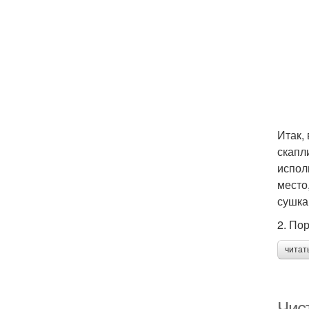
Итак,
скапл
испол
место
сушка
2. По
читат
Чист