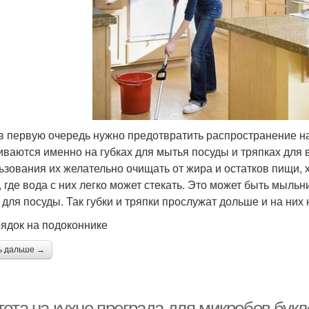
 в первую очередь нужно предотвратить распространение н
иваются именно на губках для мытья посуды и тряпках для 
ьзования их желательно очищать от жира и остатков пищи, 
, где вода с них легко может стекать. Это может быть мыль
 для посуды. Так губки и тряпки прослужат дольше и на них
рядок на подоконнике
ь дальше →
ота на кухне преграда для микробов букле