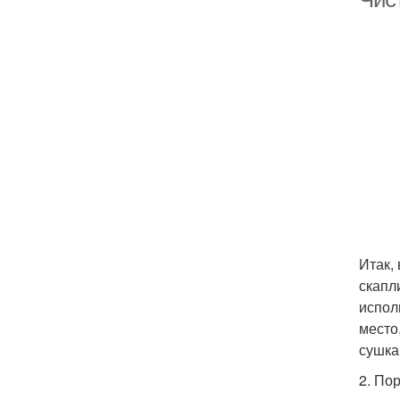
Итак,
скапл
испол
место
сушка
2. По