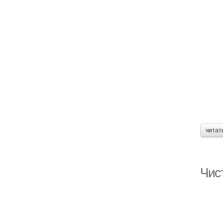
читат
Чист