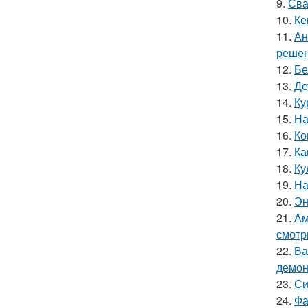
9.
Сва
10.
Ке
11.
Ан
решен
12.
Бе
13.
Де
14.
Ку
15.
На
16.
Ко
17.
Ка
18.
Ку
19.
На
20.
Эн
21.
Ам
смотр
22.
Ва
демон
23.
Си
24.
Фа