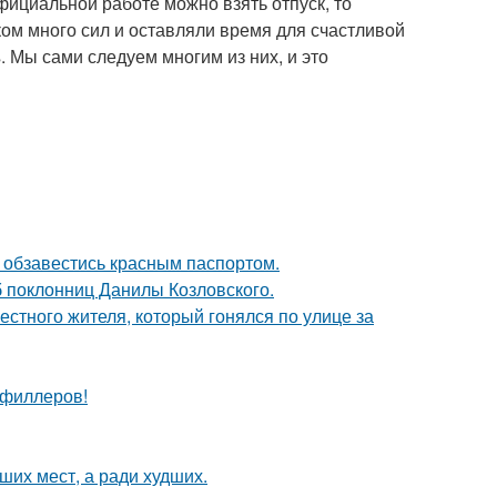
официальной работе можно взять отпуск, то
ом много сил и оставляли время для счастливой
. Мы сами следуем многим из них, и это
 обзавестись красным паспортом.
б поклонниц Данилы Козловского.
естного жителя, который гонялся по улице за
т филлеров!
ших мест, а ради худших.