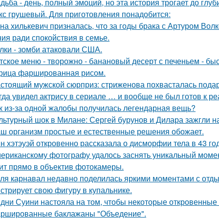
дьба - день, полный эмоций, но эта история трогает до глу
кс грушевый. Для приготовления понадобится:
на хилькевич призналась, что за годы брака с Артуром Вол
ия ради спокойствия в семье.
лки - зомби атаковали США.
тское меню - творожно - банановый десерт с печеньем - быс
рица фаршированная рисом.
стоящий мужской сюрприз: стриженова похвасталась пода
гда увидел актрису в сериале … и вообще не был готов к ре
к из-за одной жалобы получилась легендарная вещь?
льтурный шок в Милане: Сергей бурунов и Дилара зажгли на
ш организм простые и естественные решения обожает.
н хэтэуэй откровенно рассказала о дисморфии тела в 43 го
ериканскому фотографу удалось заснять уникальный момент
ит прямо в объектив фотокамеры.
ля карнавал недавно поделилась яркими моментами с отдых
стрирует свою фигуру в купальнике.
дни Суини настояла на том, чтобы некоторые откровенные 
ршированные баклажаны "Объедение".