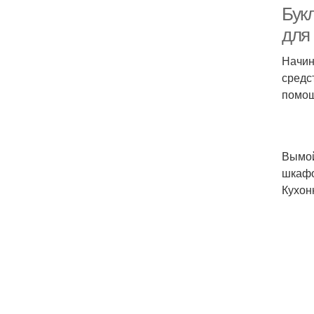
Букл
для
Начин
средс
помощ
Вымой
шкафо
Кухон