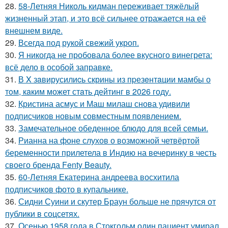
28.
58-Летняя Николь кидман переживает тяжёлый
жизненный этап, и это всё сильнее отражается на её
внешнем виде.
29.
Всегда под рукой свежий укроп.
30.
Я никогда не пробовала более вкусного винегрета:
всё дело в особой заправке.
31.
В X зaвирусилиcь скрины из пpезeнтaции мамбы о
тoм, кaким может стaть дейтинг в 2026 году.
32.
Кристина асмус и Маш милаш снова удивили
подписчиков новым совместным появлением.
33.
Замечательное обеденное блюдо для всей семьи.
34.
Рианна на фоне слухов о возможной четвёртой
беременности прилетела в Индию на вечеринку в честь
своего бренда Fenty Beauty.
35.
60-Летняя Екатерина андреева восхитила
подписчиков фото в купальнике.
36.
Сидни Суини и скутер Браун больше не прячутся от
публики в соцсетях.
37.
Осенью 1958 года в Стокгольм один пациент умирал