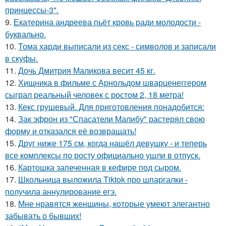
принцессы-3".
9.
Екатерина андреева пьёт кровь ради молодости -
буквально.
10.
Тома харди выписали из секс - символов и записали
в скуфы.
11.
Дочь Дмитрия Маликова весит 45 кг.
12.
Хищника в фильме с Арнольдом шварценеггером
сыграл реальный человек с ростом 2, 18 метра!
13.
Кекс грушевый. Для приготовления понадобится:
14.
Зак эфрон из "Спасатели Малибу" растерял свою
форму и отказался её возвращать!
15.
Друг ниже 175 см, когда нашёл девушку - и теперь
все комплексы по росту официально ушли в отпуск.
16.
Картошка запеченная в кефире под сыром.
17.
Школьница выложила Tiktok про шпаргалки -
получила аннулирование егэ.
18.
Мне нравятся женщины, которые умеют элегантно
забывать о бывших!