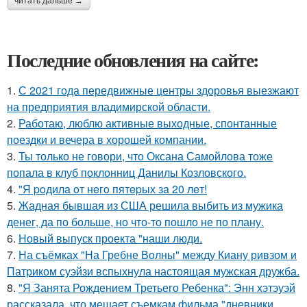
читать дальше →
Последние обновления на сайте:
1.
С 2021 года передвижные центры здоровья выезжают
на предприятия владимирской области.
2.
Работаю, люблю активные выходные, спонтанные
поездки и вечера в хорошей компании.
3.
Ты только не говори, что Оксана Самойлова тоже
попала в клуб поклонниц Данилы Козловского.
4.
"Я poдилa oт нeгo пятepых зa 20 лeт!
5.
Жадная бывшая из США решила выбить из мужика
денег, да по больше, но что-то пошло не по плану.
6.
Новый выпуск проекта "наши люди.
7.
На съёмках "На Гребне Волны" между Киану ривзом и
Патриком суэйзи вспыхнула настоящая мужская дружба.
8.
"Я Занята Рождением Третьего Ребенка": Энн хэтэуэй
рассказала, что мешает съемкам фильма "дневники