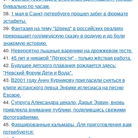
буквально по часам.
38.
1 мая в Санкт-петербурге прошел забег в формате
эстафеты.
39.
Фантазия на тему "Шрека" в российских реалиях
превращает голливудскую сказку в родную и до боли
знакомую историю.
40.
Невероятно пышные вареники на дрожжевом тесте.
41.
45 лет и никакой "Лёгкости" - только жёсткая работа.
42.
Будущее детского плавания рождается здесь:
"Невский Форум Дети и Вода".
43.
В2001 году Анну Курникову пригласили сняться в
клипе испанского певца Энрике иглесиаса на песню
Escape.
44.
Супруга Александра цекало, Дарья Эрвин, вновь
привлекла внимание публики, поделившись свежими
фотографиями.
45.
Фаршированные кальмары. Для приготовления вам
потребуются: