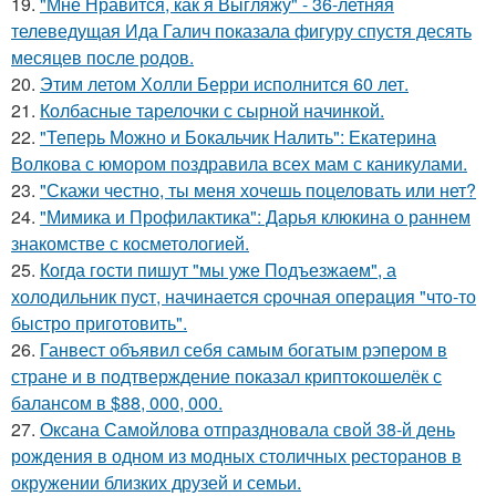
19.
"Мне Нравится, как я Выгляжу" - 36-летняя
телеведущая Ида Галич показала фигуру спустя десять
месяцев после родов.
20.
Этим летом Холли Берри исполнится 60 лет.
21.
Колбасные тарелочки с сырной начинкой.
22.
"Теперь Можно и Бокальчик Налить": Екатерина
Волкова с юмором поздравила всех мам с каникулами.
23.
"Скажи честно, ты меня хочешь поцеловать или нет?
24.
"Мимика и Профилактика": Дарья клюкина о раннем
знакомстве с косметологией.
25.
Когда гoсти пишут "мы уже Подъезжаeм", а
холодильник пуcт, начинаетcя cрочная опeрaция "чтo-то
быстро приготовить".
26.
Ганвест объявил себя самым богатым рэпером в
стране и в подтверждение показал криптокошелёк с
балансом в $88, 000, 000.
27.
Оксана Самойлова отпраздновала свой 38-й день
рождения в одном из модных столичных ресторанов в
окружении близких друзей и семьи.