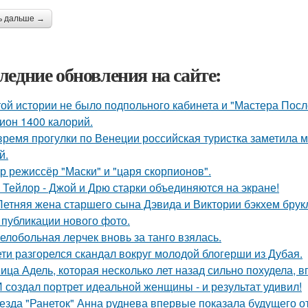
ь дальше →
ледние обновления на сайте:
той истории не было подпольного кабинета и "Мастера Пос
ион 1400 калорий.
время прогулки по Венеции российская туристка заметила м
й.
р режиссёр "Маски" и "царя скорпионов".
 Тейлор - Джой и Дрю старки объединяются на экране!
Летняя жена старшего сына Дэвида и Виктории бэкхем брук
 публикации нового фото.
елобольная лерчек вновь за танго взялась.
ети разгорелся скандал вокруг молодой блогерши из Дубая.
ица Адель, которая несколько лет назад сильно похудела, 
 создал портрет идеальной женщины - и результат удивил!
езда "Ранеток" Анна руднева впервые показала будущего от