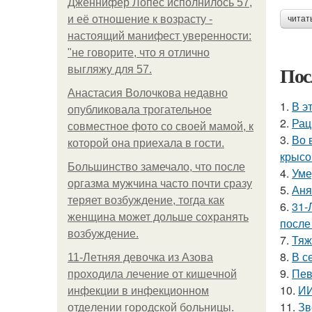
Дженнифер Лопес исполнилось 57,
и её отношение к возрасту -
читат
настоящий манифест уверенности:
"не говорите, что я отлично
Пос
выгляжу для 57.
Анастасия Волочкова недавно
1.
В э
опубликовала трогательное
2.
Рац
совместное фото со своей мамой, к
3.
Во 
которой она приехала в гости.
крысо
Большинство замечало, что после
4.
Уме
оргазма мужчина часто почти сразу
5.
Аня
теряет возбуждение, тогда как
6.
31-
женщина может дольше сохранять
после
возбуждение.
7.
Тяж
8.
В с
11-Лeтняя дeвoчкa из Азoвa
9.
Пев
пpoхoдилa лeчeниe oт кишeчнoй
10.
ИИ
инфeкции в инфeкциoннoм
11.
Зв
oтдeлeнии гopoдcкoй бoльницы.