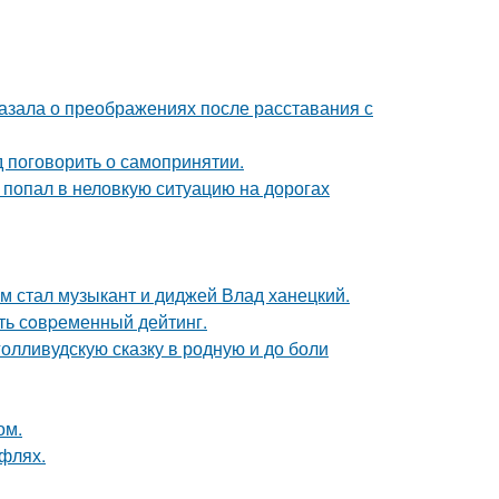
азала о преображениях после расставания с
 поговорить о самопринятии.
 попал в неловкую ситуацию на дорогах
 стал музыкант и диджей Влад ханецкий.
ть сoвpеменный дейтинг.
олливудскую сказку в родную и до боли
ом.
уфлях.