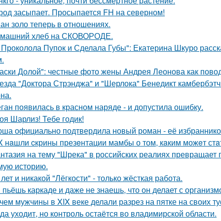
нкго - уникальное, почти бессмертное растение.
род засыпает. Просыпается FH на северном!
ан золо теперь в отношениях.
машний хлеб на СКОВОРОДЕ.
 Проколола Пупок и Сделала Губы": Екатерина Шкуро расск
.
аски Долой": честные фото жены Андрея Леонова как повод
езда "Доктора Стрэнджа" и "Шерлока" Бенедикт камбербэтч
на.
ган появилась в красном наряде - и допустила ошибку.
оя Шарлиз! Тебе годик!
ша официально подтвердила новый роман - её избранником
X нaшли cкрины презeнтации мамбы о том, кaким можeт стa
нтазия на тему "Шрека" в российских реалиях превращает г
мую историю.
 лет и никакой "Лёгкости" - только жёсткая работа.
 пьёшь каркаде и даже не знаешь, что он делает с организм
чем мужчины в XIX веке делали разрез на пятке на своих т
да уходит, но контроль остаётся во владимирской области.