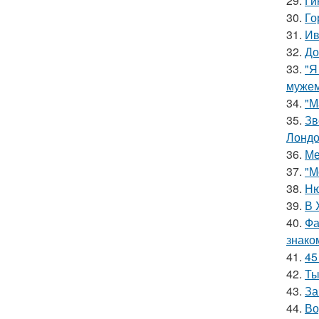
29.
Ги
30.
Го
31.
Ив
32.
До
33.
"Я
мужем
34.
"М
35.
Зв
Лондо
36.
Ме
37.
"М
38.
Ню
39.
В 
40.
Фа
знако
41.
45
42.
Ты
43.
За
44.
Во