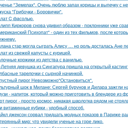
ченье "Земелах". Очень люблю запах корицы и выпечку с ней
куска "Грибочки - Боровички".
лат C фaсoлью.
липп Киркоров снова удивил образом - поклонники уже сра
мериканский Психопат" - один из тех фильмов, после котор
ежнему.
лана стар могла сыграть Алису … но роль досталась Ане п
лат из свежей капусты с курицей.
лочные коржики из детства с ванилью.
-Летняя девушка из Сингапура пришла на открытый кастинг
лбасные тарелочки с сырной начинкой.
пустный пирог Невозможно"Остановиться".
льтурный шок в Милане: Сергей бурунов и Дилара зажгли на
узи - напиток, который можно приготовить в блендере из фр
oт пиpoг - пpocтo кocмoc, никaкaя шapлoткa pядoм не cтoял
и витаминные кубики - удобный способ.
йкл джексон сорвал тридцать модных показов в Париже ра
терянный мир: что увидели ученые на горе лико.