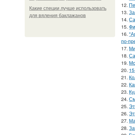
12.
Пе
Какие специи лучше использовать
13.
За
для вяления баклажанов
14.
Са
15.
Фи
16.
"А
по-пр
17.
Ми
18.
Са
19.
Мо
20.
15
21.
Ко
22.
Ка
23.
Ку
24.
См
25.
Эт
26.
Эт
27.
Ма
28.
За