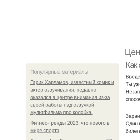
Цен
Как 
Популярные материалы
Введ
Гарик Харламов, известный комик и
Ты уж
актер озвучивания, недавно
Незап
оказался в центре внимания из-за
спосо
своей работы над озвучкой
мультфильма про колобка.
Заран
Один 
Фитнес-тренды 2023: что нового в
билет
мире спорта