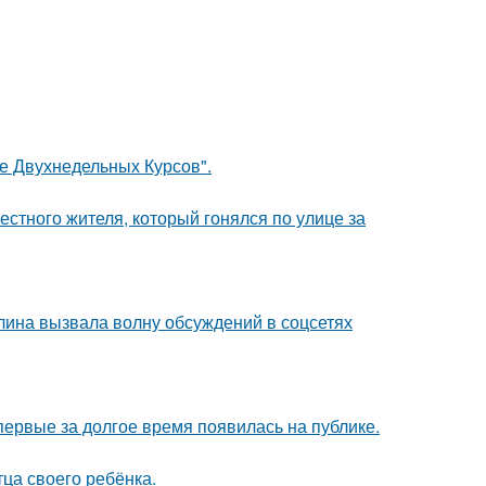
ле Двухнедельных Курсов".
естного жителя, который гонялся по улице за
лина вызвала волну обсуждений в соцсетях
впервые за долгое время появилась на публике.
ца своего ребёнка.