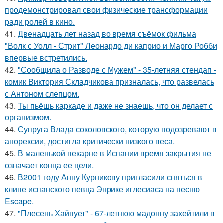
продемонстрировал свои физические трансформации
ради ролей в кино.
41.
Двенадцать лет назад во время съёмок фильма
"Волк с Уолл - Стрит" Леонардо ди каприо и Марго Робби
впервые встретились.
42.
"Сообщила о Разводе с Мужем" - 35-летняя стендап -
комик Виктория Складчикова призналась, что развелась
с Антоном слепцом.
43.
Ты пьёшь каркаде и даже не знаешь, что он делает с
организмом.
44.
Супруга Влада соколовского, которую подозревают в
анорексии, достигла критически низкого веса.
45.
В маленькой пекарне в Испании время закрытия не
означает конца ее цели.
46.
В2001 году Анну Курникову пригласили сняться в
клипе испанского певца Энрике иглесиаса на песню
Escape.
47.
"Плесень Хайпует" - 67-летнюю мадонну захейтили в