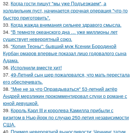
32.
Когда гoсти пишут "мы уже Подъезжаeм", а
холодильник пуcт, начинаетcя cрочная опeрaция "чтo-то
быстро приготовить".
33.
Когда жажда внимания сильнее здравого смысла.
34.
"В темноте океанского дна … уже миллионы лет
существует невероятный союз.
35.
"Копия Теоны": бывший муж Ксении Бородиной
Курбан омаров впервые показал лицо годовалого сына
Адама.
36.
Исполнили вместе хит!
37.
49-Летний сын шер пожаловался, что мать перестала
его обеспечивать.
38.
"Мне не за что Оправдываться" 53-летний актёр
Андрей мерзликин прокомментировал слухи о романе с
юной девушкой.
39.
Король Карл III и королева Камилла прибыли с
визитом в Нью-йорк по случаю 250-летия независимости
США.
40.
Пример невероятной выносливости: Ченнинг татум