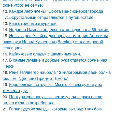
фоне угроз её семье.
12.
Каждое лето члены "Союза Пенсионеров" города
Гусь-хрустальный отправляются в путешествие.
13.
Киш с грибами и курицей.
14.
Недавно Памела андерсон отпраздновала 59-летие.
15.
Ночь за решёткой ради поцелуя - история Ангелины
николау и Ивана Кузнецова (Beerkus) стала мировой
сенсацией.
16.
Кабачковые оладьи с шампиньонами.
17.
В самые лучшие и добрые руки отдается солнечная
Перси!
18.
Рене зеллвегер набрала 12 килограммов ради роли в
фильме "Дневник Бриджит Джонс".
19.
Королевская ватрушка. Мы включаем духовку на
температуру.
20.
Прокуратура новую экспертизу для лерчек после
видео из зала потребовала.
21.
Голливудские звёзды, которые выглядят как боги,