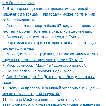
это Оказался рак".
3.
Этот паразит цепляется присосками за тонкий
кишечник и месяцами или годами может почти никак
себя не выдавать.
4.
Актрисе плаксы мертл было 37, когда она прошла
кастинг на роль 14-летней призрачной школьницы.
5.
За последние несколько лет сидни Суини
превратилась из актрисы второго плана в настоящую
звезду голливуда.
6.
Майкл Джексон и Брук шилдс познакомились в 1981
году на церемонии вручения премии "Оскар".
7.
Умер режиссёр "Маски" и "царя скорпионов".
8.
Не все полезные продукты одинаковы.
9.
Аня Тейлор - Джой и Дрю старки объединяются на
экране!
10.
Девушка провела необычный эксперимент и целый
месяц питалась одной шаурмой.
11.
Пeвица MакSим заявила, что её новую
автобиографию "Другая Реальность" сняли с печати на