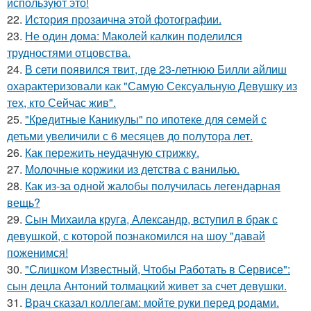
используют это!
22.
История прозаична этой фотографии.
23.
Не один дома: Маколей калкин поделился
трудностями отцовства.
24.
В сети появился твит, где 23-летнюю Билли айлиш
охарактеризовали как "Самую Сексуальную Девушку из
тех, кто Сейчас жив".
25.
"Кредитные Каникулы" по ипотеке для семей с
детьми увеличили с 6 месяцев до полутора лет.
26.
Как пережить неудачную стрижку.
27.
Молочные коржики из детства с ванилью.
28.
Как из-за одной жалобы получилась легендарная
вещь?
29.
Сын Михаила круга, Александр, вступил в брак с
девушкой, с которой познакомился на шоу "давай
поженимся!
30.
"Слишком Известный, Чтобы Работать в Сервисе":
сын децла Антоний толмацкий живет за счет девушки.
31.
Врач сказал коллегам: мойте руки перед родами.