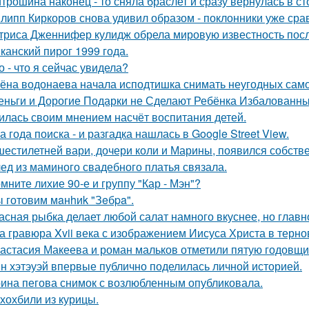
трошина наконец - то сняла браслет и сразу вернулась в сто
липп Киркоров снова удивил образом - поклонники уже сра
триса Дженнифер кулидж обрела мировую известность пос
канский пирог 1999 года.
о - что я сейчас увидела?
ёна водонаева начала исподтишка снимать неугодных самока
еньги и Дорогие Подарки не Сделают Ребёнка Избалованным
илась своим мнением насчёт воспитания детей.
а года поиска - и разгадка нашлась в Google Street View.
шестилетней вари, дочери коли и Марины, появился собстве
ед из маминого свадебного платья связала.
мните лихие 90-е и группу "Кар - Мэн"?
 готовим мaнhиk "Зeбpa".
асная рыбка делает любой салат намного вкуснее, но главн
а гравюра Xvii века с изображением Иисуса Христа в терн
астасия Макеева и роман мальков отметили пятую годовщи
н хэтэуэй впервые публично поделилась личной историей.
ина пегова снимок с возлюбленным опубликовала.
хохбили из курицы.