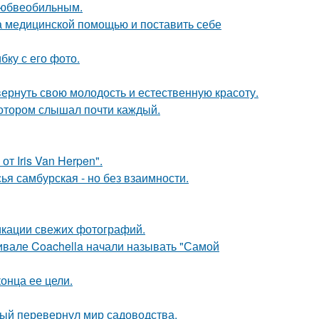
любвеобильным.
а медицинской помощью и поставить себе
ку с его фото.
 вернуть свою молодость и естественную красоту.
котором слышал почти каждый.
т Iris Van Herpen".
я самбурская - но без взаимности.
икации свежих фотографий.
ивале Coachella начали называть "Самой
онца ее цели.
рый перевернул мир садоводства.