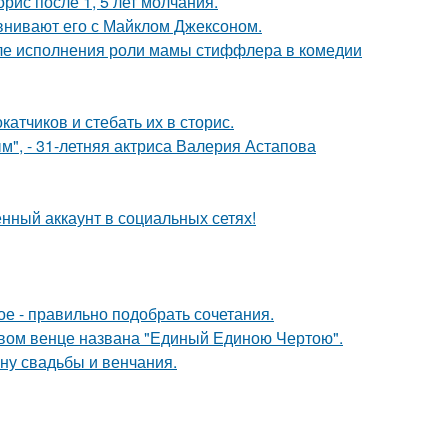
рис после 1, 5 лет молчания.
внивают его с Майклом Джексоном.
ле исполнения роли мамы стиффлера в комедии
тчиков и стебать их в сторис.
", - 31-летняя актриса Валерия Астапова
нный аккаунт в социальных сетях!
ое - правильно подобрать сочетания.
овом венце названа "Единый Единою Чертою".
ну свадьбы и венчания.