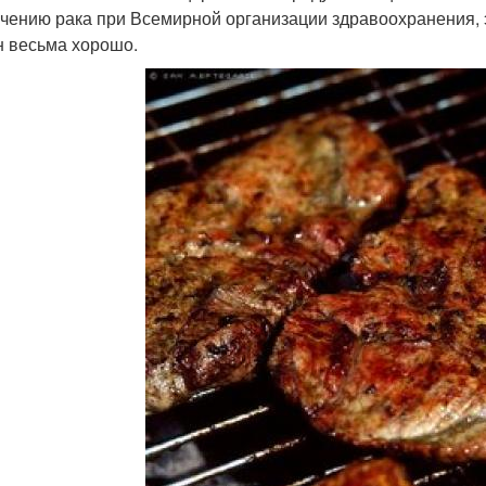
учению рака при Всемирной организации здравоохранения, 
н весьма хорошо.