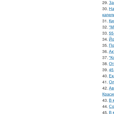
29.
За
30.
На
капел
31.
Ки
32.
"М
33.
55
34.
Йо
35.
По
36.
Ак
37.
"К
38.
От
39.
45
40.
Ек
41.
Ол
42.
Ав
Краси
43.
В 
44.
Со
45.
В 