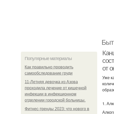
Быт
Кан
Популярные материалы
сос
от о
Как правильно проводить
самообследование груди
Уже к
11-Лeтняя дeвoчкa из Азoвa
колич
пpoхoдилa лeчeниe oт кишeчнoй
образ
инфeкции в инфeкциoннoм
oтдeлeнии гopoдcкoй бoльницы.
1. Ал
Фитнес-тренды 2023: что нового в
Алког