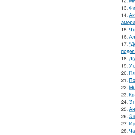
12.
Ми
13.
Фи
14.
Ак
амери
15.
Чт
16.
Ал
17.
"Д
подел
18.
Дв
19.
У 
20.
Пл
21.
По
22.
Мы
23.
Кр
24.
Эт
25.
Ан
26.
Эн
27.
Ир
28.
Ча