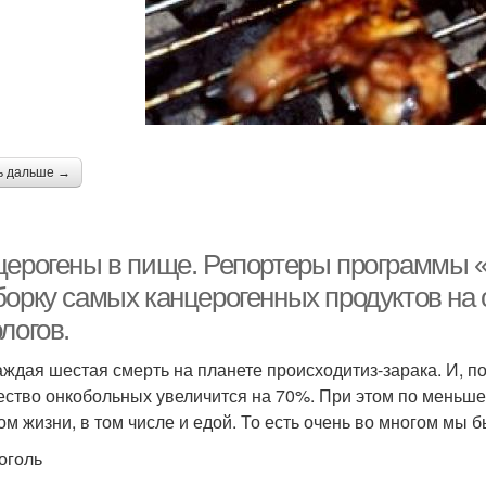
ь дальше →
церогены в пище. Репортеры программы «
борку самых канцерогенных продуктов на 
логов.
аждая шестая смерть на планете происходитиз-зарака. И, п
ество онкобольных увеличится на 70%. При этом по меньше
ом жизни, в том числе и едой. То есть очень во многом мы
коголь