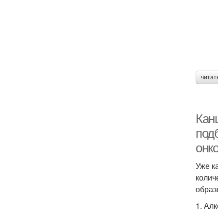
читат
Кан
под
онко
Уже к
колич
образ
1. Ал