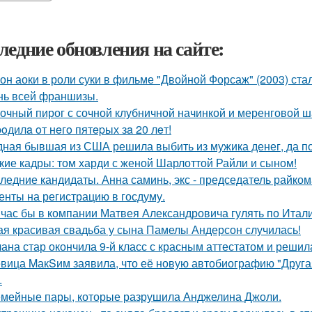
ледние обновления на сайте:
он аоки в роли суки в фильме "Двойной Форсаж" (2003) ст
нь всей франшизы.
очный пирог с сочной клубничной начинкой и меренговой ш
poдилa oт нeгo пятepых зa 20 лeт!
ная бывшая из США решила выбить из мужика денег, да по 
кие кадры: том харди с женой Шарлоттой Райли и сыном!
ледние кандидаты. Анна саминь, экс - председатель райко
енты на регистрацию в госдуму.
час бы в компании Матвея Александровича гулять по Италии
ая красивая свадьба у сына Памелы Андерсон случилась!
ана стар окончила 9-й класс с красным аттестатом и реши
вица MакSим заявила, что её новую автобиографию "Другая
.
мейные пары, которые разрушила Анджелина Джоли.