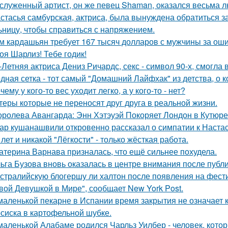
служенный артист, он же певец Shaman, оказался весьма 
стасья самбурская, актриса, была вынуждена обратиться з
ьницу, чтобы справиться с напряжением.
м кардашьян требует 167 тысяч долларов с мужчины за ошиб
оя Шарлиз! Тебе годик!
-Летняя актриса Дениз Ричардс, секс - символ 90-х, смогла
дная сетка - тот самый "Домашний Лайфхак" из детства, о 
чему у кого-то вес уходит легко, а у кого-то - нет?
теры которые не переносят друг друга в реальной жизни.
оролева Авангарда: Энн Хэтэуэй Покоряет Лондон в Кутюре о
ар кушанашвили откровенно рассказал о симпатии к Настась
 лет и никакой "Лёгкости" - только жёсткая работа.
атерина Варнава призналась, что ещё сильнее похудела.
ьга Бузова вновь оказалась в центре внимания после публ
стралийскую блогершу ли халтон после появления на фест
вой Девушкой в Мире", сообщает New York Post.
маленькой пекарне в Испании время закрытия не означает к
сиска в картофельной шубке.
маленькой Алабаме родился Чарльз Уилбер - человек, кото