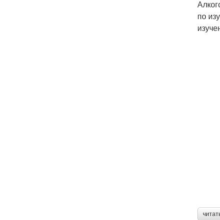
Алког
по из
изуче
читат