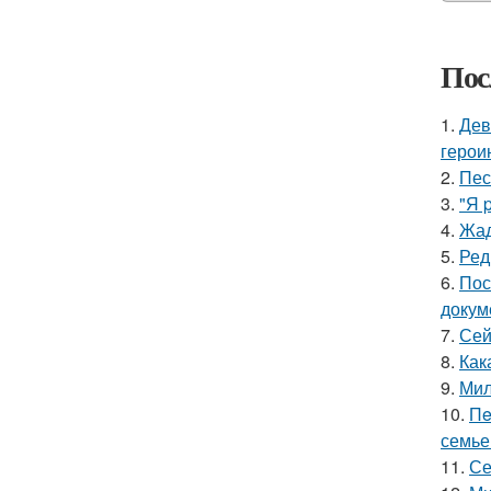
Пос
1.
Дев
герои
2.
Пес
3.
"Я 
4.
Жад
5.
Ред
6.
Пос
докум
7.
Сей
8.
Как
9.
Мил
10.
Пe
семье
11.
Се