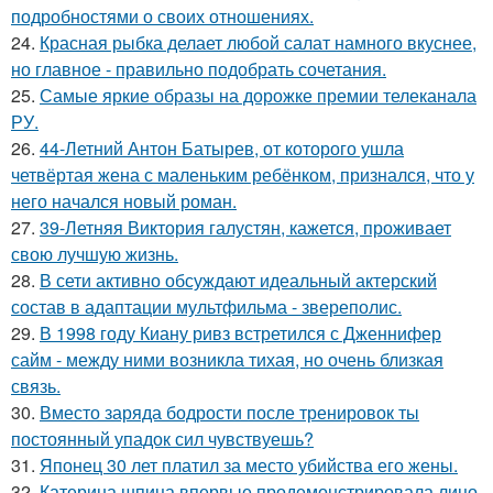
подробностями о своих отношениях.
24.
Красная рыбка делает любой салат намного вкуснее,
но главное - правильно подобрать сочетания.
25.
Самые яркие образы на дорожке премии телеканала
РУ.
26.
44-Летний Антон Батырев, от которого ушла
четвёртая жена с маленьким ребёнком, признался, что у
него начался новый роман.
27.
39-Летняя Виктория галустян, кажется, проживает
свою лучшую жизнь.
28.
В сети активно обсуждают идеальный актерский
состав в адаптации мультфильма - звереполис.
29.
В 1998 году Киану ривз встретился с Дженнифер
сайм - между ними возникла тихая, но очень близкая
связь.
30.
Вместо заряда бодрости после тренировок ты
постоянный упадок сил чувствуешь?
31.
Японец 30 лет платил за место убийства его жены.
32.
Катерина шпица впервые продемонстрировала лицо