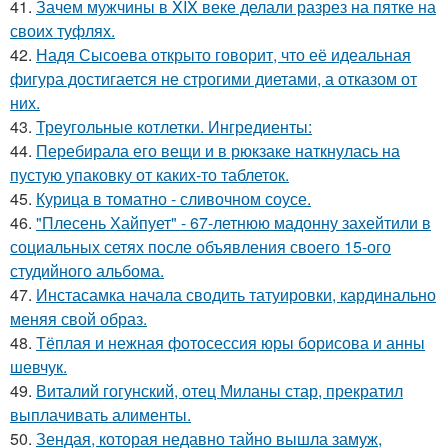
41.
Зачем мужчины в XIX веке делали разрез на пятке на
своих туфлях.
42.
Надя Сысоева открыто говорит, что её идеальная
фигура достигается не строгими диетами, а отказом от
них.
43.
Треугольные котлетки. Ингредиенты:
44.
Перебирала его вещи и в рюкзаке наткнулась на
пустую упаковку от каких-то таблеток.
45.
Курица в томатно - сливочном соусе.
46.
"Плесень Хайпует" - 67-летнюю мадонну захейтили в
социальных сетях после объявления своего 15-ого
студийного альбома.
47.
Инстасамка начала сводить татуировки, кардинально
меняя свой образ.
48.
Тёплая и нежная фотосессия юры борисова и анны
шевчук.
49.
Виталий гогунский, отец Миланы стар, прекратил
выплачивать алименты.
50.
Зендая, которая недавно тайно вышла замуж,