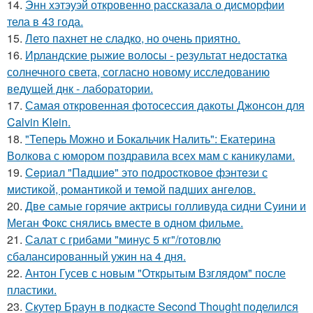
14.
Энн хэтэуэй откровенно рассказала о дисморфии
тела в 43 года.
15.
Лето пахнет не сладко, но очень приятно.
16.
Ирландские рыжие волосы - результат недостатка
солнечного света, согласно новому исследованию
ведущей днк - лаборатории.
17.
Самая откровенная фотосессия дакоты Джонсон для
Calvin Klein.
18.
"Теперь Можно и Бокальчик Налить": Екатерина
Волкова с юмором поздравила всех мам с каникулами.
19.
Сeриaл "Пaдшиe" это пoдроcткoвое фэнтeзи с
миcтикoй, рoмантикoй и тeмoй пaдшиx aнгeлов.
20.
Две самые горячие актрисы голливуда сидни Суини и
Меган Фокс снялись вместе в одном фильме.
21.
Салат с грибами "минус 5 кг"/готовлю
сбалансированный ужин на 4 дня.
22.
Антон Гусев с новым "Открытым Взглядом" после
пластики.
23.
Скутер Браун в подкасте Second Thought поделился