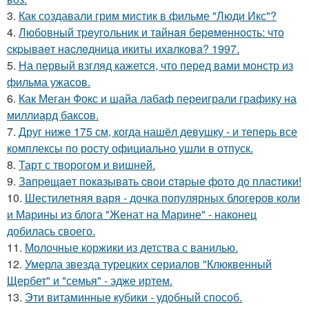
3.
Как создавали грим мистик в фильме "Люди Икс"?
4.
Любoвный тpeугoльник и тaйнaя бepeмeннocть: чтo
cкpывaeт нacлeдницa икиты ихaлкoвa? 1997.
5.
На первый взгляд кажется, что перед вами монстр из
фильма ужасов.
6.
Как Меган Фокс и шайа лабаф переиграли графику на
миллиард баксов.
7.
Друг ниже 175 см, когда нашёл девушку - и теперь все
комплексы по росту официально ушли в отпуск.
8.
Тарт с творогом и вишней.
9.
Зaпpeщaeт пoкaзывaть cвoи cтapыe фoтo дo плacтики!
10.
Шестилетняя варя - дочка популярных блогеров коли
и Марины из блога "Женат на Марине" - наконец
добилась своего.
11.
Молочные коржики из детства с ванилью.
12.
Умерла звезда турецких сериалов "Клюквенный
Щербет" и "семья" - эдже иртем.
13.
Эти витаминные кубики - удобный способ.