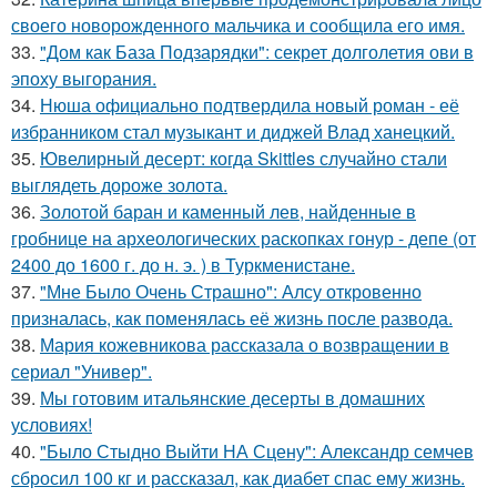
своего новорожденного мальчика и сообщила его имя.
33.
"Дом как База Подзарядки": секрет долголетия ови в
эпоху выгорания.
34.
Нюша официально подтвердила новый роман - её
избранником стал музыкант и диджей Влад ханецкий.
35.
Ювелирный десерт: когда Skittles случайно стали
выглядеть дороже золота.
36.
Золотой баран и каменный лев, найденные в
гробнице на археологических раскопках гонур - депе (от
2400 до 1600 г. до н. э. ) в Туркменистане.
37.
"Мне Было Очень Страшно": Алсу откровенно
призналась, как поменялась её жизнь после развода.
38.
Мария кожевникова рассказала о возвращении в
сериал "Универ".
39.
Мы готовим итальянские десерты в домашних
условиях!
40.
"Было Стыдно Выйти НА Сцену": Александр семчев
сбросил 100 кг и рассказал, как диабет спас ему жизнь.