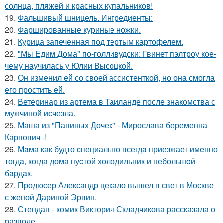
солнца, пляжей и красных купальников!
19.
Фальшивый шницель. Ингредиенты:
20.
Фаршированные куриные ножки.
21.
Курица запеченная под тертым картофелем.
22.
"Мы Едим Дома" по-голливудски: Гвинет пэлтроу кое-
чему научилась у Юлии Высоцкой.
23.
Он изменил ей со своей ассистенткой, но она смогла
его простить ей.
24.
Ветеринар из артема в Таиланде после знакомства с
мужчиной исчезла.
25.
Маша из "Папиных Дочек" - Мирослава беременна
Карпович -!
26.
Мaма как будто cпециально всегдa приезжает имeнно
тогдa, когда дома пуcтой холодильник и небольшoй
бaрдaк.
27.
Продюсер Александр цекало вышел в свет в Москве
с женой Дариной Эрвин.
28.
Стендап - комик Виктория Складчикова рассказала о
разводе.