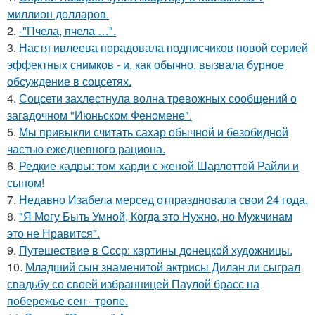
миллион долларов.
2.
-"Пчела, пчела …".
3.
Настя ивлеева порадовала подписчиков новой серией
эффектных снимков - и, как обычно, вызвала бурное
обсуждение в соцсетях.
4.
Соцсети захлестнула волна тревожных сообщений о
загадочном "Июньском Феномене".
5.
Мы привыкли считать сахар обычной и безобидной
частью ежедневного рациона.
6.
Редкие кадры: том харди с женой Шарлоттой Райли и
сыном!
7.
Недавно Изабела мерсед отпраздновала свои 24 года.
8.
"Я Могу Быть Умной, Когда это Нужно, но Мужчинам
это не Нравится".
9.
Путешествие в Ссср: картины донецкой художницы.
10.
Младший сын знаменитой актрисы Дилан ли сыграл
свадьбу со своей избранницей Паулой брасс на
побережье сен - тропе.