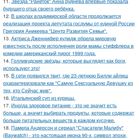
11.
Звезда "Ранеток" Анна руднева впервые показала
будущего отца своего ребёнка.
12.
В школах владимирской области продолжается
реализация проекта депутата госдумы от единой России
Григория Аникеева "Центр Развития Семьи".
13.
Актриса Дженнифер кулидж обрела мировую
известность после исполнения роли мамы стиффлера в
комедии американский пирог 1999 года.
14.
Голливудские звёзды, которые выглядят как боги,
используют это!
15.
В сети появился твит, где 23-летнюю Билли айлиш
охарактеризовали как "Самую Сексуальную Девушку из
тех, кто Сейчас жив".
16.
Итальянский суп из курицы.
17.
Иногда здоровое питание - это не значит есть
больше, а значит выбирать продукты, которые содержат
больше питательных веществ в каждом кусочке.
18.
Памела Андерсон и сериал "Спасатели Малибу"
(Baywatch) - это настоящая икона 90-х, символ эпохи,