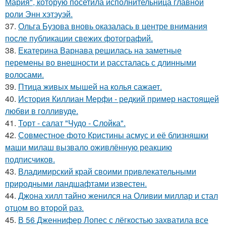
Мария", которую посетила исполнительница главной
роли Энн хэтэуэй.
37.
Ольга Бузова вновь оказалась в центре внимания
после публикации свежих фотографий.
38.
Екатерина Варнава решилась на заметные
перемены во внешности и рассталась с длинными
волосами.
39.
Птица живых мышей на колья сажает.
40.
История Киллиан Мерфи - редкий пример настоящей
любви в голливуде.
41.
Торт - салат "Чудо - Слойка".
42.
Совместное фото Кристины асмус и её близняшки
маши милаш вызвало оживлённую реакцию
подписчиков.
43.
Владимирский край своими привлекательными
природными ландшафтами известен.
44.
Джона хилл тайно женился на Оливии миллар и стал
отцом во второй раз.
45.
В 56 Дженнифер Лопес с лёгкостью захватила все