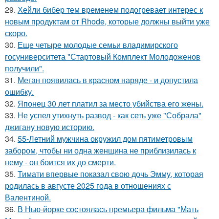
29.
Хейли бибер тем временем подогревает интерес к
новым продуктам от Rhode, которые должны выйти уже
скоро.
30.
Еще четыре молодые семьи владимирского
госуниверситета "Стартовый Комплект Молодоженов
получили".
31.
Меган появилась в красном наряде - и допустила
ошибку.
32.
Японец 30 лет платил за место убийства его жены.
33.
Не успел утихнуть развод - как сеть уже "Собрала"
джигану новую историю.
34.
55-Летний мужчина окружил дом пятиметровым
забором, чтобы ни одна женщина не приблизилась к
нему - он боится их до смерти.
35.
Тимати впервые показал свою дочь Эмму, которая
родилась в августе 2025 года в отношениях с
Валентиной.
36.
В Нью-йорке состоялась премьера фильма "Мать